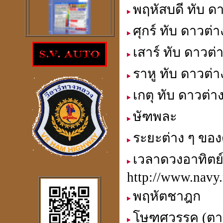
พฤหัสบดี ทับ ดา
ศุกร์ ทับ ดาวต่า
เสาร์ ทับ ดาวต่
โปรแกรม
ตรวจสอบโชคลาภความ
ราหู ทับ ดาวต่า
ร่ำรวย
ราคา 300
บาท
เกตุ ทับ ดาวต่า
ษัฑพละ
ระยะต่าง ๆ ของ
โปรแกรมดูดวงจีน
2
ภาษา
เวลาดวงอาทิตย์ 
windows mobile
http://www.navy.
พฤหัตชาฎก
โปรแกรมดวงจีน
โษฑศวรรค (ตาบ