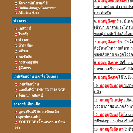
มฤตยูถึงพฤหัสบดี
ได้ส
5.
ค้นหารหัสไปรษณีย์
บนบานศาลกล่าว จะประส
Online-Image-Converter
Affiriate Area
กระทันหัน
ข่าวสาร
มฤตยูถึงศุกร์
จะมีเหตุ
6.
เข้าป่า เข้าสวน จะได้
เดลินิวส์
ของผู้ล่วงลับไปแล้วโด
ไทยรัฐ
ข่าวสด
มฤตยูถึงเสาร์
ระวังเจ็
7.
บ้านเมือง
สิ่งอันหน้าหวาดเสียวน่
มติชน
ของเสียหาย จะถูกโจร
คมชัดลึก
กรุงเทพธุรกิจ
มฤตยูถึงราหู
มีเรื่องก
8.
ผู้จัดการ
บุตรและบริวารจะทำให้เด
เวปเพื่อนบ้าน แลกลิ้ง โฆษณา
มฤตยูถึงเกตุ
ได้ไปยัง
9.
เวปเพื่อนบ้าน
มฤตยูถึงมฤตยู
ไม่ดีร
10.
แลกลิ้งที่นี่ LINK EXCHANGE
กลัว
โฆษณา คลิกที่นี่
มฤตยูถึงเนปจูน
เกิดเ
11.
อาจารย์ เทียนเต็ก
บรรยากาศอันน่ากลัว พบ
ดูดวงจีนฟรี กับ อ.เทียนเต็ก
มฤตยูถึงพลูโต
ไปต่า
12.
speedtest.adsl
พิธีขลังๆบางอย่าง เข้าเ
YOUTUBE เวิ้งนครเขษม บ้าน
เรา
มฤตยูถึงลัคนา
ไม่ดี
13.