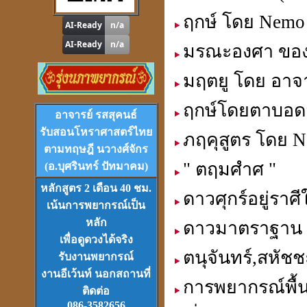
"
รู้หนึ่ง-รู้หมด"
ดูดวง
,
หาฤกษ์ด้วยตนเอง
ฤกษ์ โดย Nemo
มรณะองศา ของด
มฤตยู โดย อาจ
โปรแกรม
Tian-Tek Pro
ฤกษ์โดยตาบอดส
Version 1
อาจารย์ รสสุคนธ์
ราคา 1,000
บาท
รับสอนโหราศาสตร์ไทย
ภฤคุสูตร โดย 
ตามทฤษฎี นวางศ์จักร
" ตฤมศำศ "
(อ.บุศรินทร์ ปัทมาคม)
หลักสูตร 2 เดือน 40 ชม.
ดาวศุกร์อยู่รา
เน้นการพยากรณ์เป็น
หลัก
VCD
และ
DVD
เรียนดวงจีน
ดาวมาตราฐาน
ชุดที่
1-2-3
เพื่อดูดวงได้จริง
ตนุจันทร์,สหัชช
รับงานพยากรณ์
งานอีเว้นท์ นอกสถานที่
การพยากรณ์พื้
ติดต่อ
086-3582656