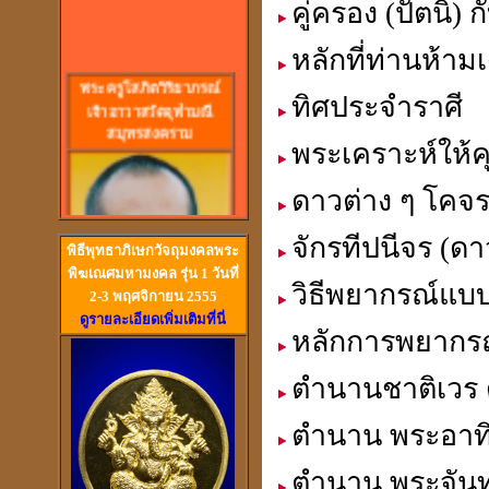
คู่ครอง (ปัตนิ) ก
หลักที่ท่านห้าม
พร
ะครูโสภิตวิริยาภรณ์
เจ้าอาวาสวัดจุฬามณี
ทิศประจำราศี
สมุทรสงคราม
พระเคราะห์ให้
ดาวต่าง ๆ โคจร
จักรทีปนีจร (
พิธีพุทธาภิเษกวัจถุมงคลพระ
พิฆเณศมหามงคล รุ่น 1 วันที่
วิธีพยากรณ์แ
2-3 พฤศจิกายน 2555
ดูรายละเอียดเพิ่มเติมที่นี่
หลักการพยากรณ
วัดสวนหงส์ สุพรรณบุรี
ตำนานชาติเวร 
ตำนาน พระอาทิ
ตำนาน พระจันท