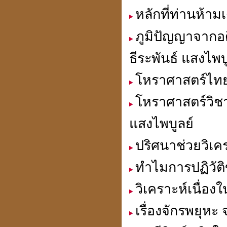
หลักที่ท่านห้าม
ภูมิปัญญาจากอ
เปิดกรุจตุคามรามเทพ
รุ่นที่ คุณสนธิไม่มี
ธีระพันธ์ แสงไพบ
โหราศาสตร์ไทย
โหราศาสตร์วิชา
เหรียญมงคล แก้ชง เสริมดวง
สะเดาะเคาะห์ต่อชะตา
แสงไพบูลย์
ที่ร้านเซเว่นทุกสาขา
ปริศนาช่วยวิเค
ทำไมการปฏิวัติ
วิเคราะห์เนื่อง
สถานีโทรทัศน์สีช่อง 7.
สี(กระจก 6 ด้าน) มาทำข่าว
เรื่องจักรพยุห
เกี่ยวกับ ปี่เซียะ"
貔貅