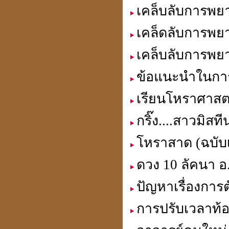
เคล็บลับการพยา
เคล็ดลับการพยา
ประวัติปี่เซียะ
貔貅
เคล็บลับการพยา
ข้อแนะนำในกา
ตำแหน่งขุมทรัพย์
เรียนโหราศาสตร์
มหาเศรษฐี
กริ๊ง....สาวมิส
โหราสาด (ฉบับเร
ฮวงจุ้ย คู่สมพงศ์
ดวง 10 ลัคนา อ
ชง - ฮะ
ปัญหาเรื่องการต
การปรับเวลาท้อ
ฮวงจุ้ยคนตาย