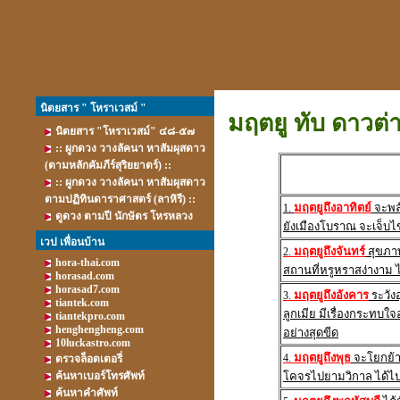
นิตยสาร " โหราเวสม์ "
มฤตยู ทับ ดาวต่า
นิตยสาร "โหราเวสม์" ๔๘-๕๗
:: ผูกดวง วางลัคนา หาสัมผุสดาว
(ตามหลักคัมภีร์สุริยยาตร์) ::
:: ผูกดวง วางลัคนา หาสัมผุสดาว
ตามปฏิทินดาราศาสตร์ (ลาหิรี) ::
มฤตยูถึงอาทิตย์
จะพลั
1.
ดูดวง ตามปี นักษัตร โหรหลวง
ยังเมืองโบราณ จะเจ็บไ
เวป เพื่อนบ้าน
มฤตยูถึงจันทร์
สุขภาพ
2.
hora-thai.com
สถานที่หรูหราสง่างาม ไป
horasad.com
horasad7.com
มฤตยูถึงอังคาร
ระวังอ
3.
tiantek.com
ลูกเมีย มีเรื่องกระทบใจ
tiantekpro.com
henghengheng.com
อย่างสุดขีด
10luckastro.com
มฤตยูถึงพุธ
จะโยกย้าย
4.
ตรวจล็อตเตอรี่
ค้นหาเบอร์โทรศัพท์
โคจรไปยามวิกาล ได้ไป
ค้นหาคำศัพท์