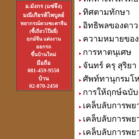
อ.มังกร (แซ่จึง)
ทิศตามทักษา
มณีเกียรติไพบูลย์
พยากรณ์ดวงชะตาจีน
อิทธิพลของดาว 
อาจารย์อ๊อดวัดสายไหม
เจ้าตำรับตระกรุดลูกปืน
(ซี้เถียวโป๊ยยี่)
(1ส.ค.2550)
ความหมายของ
ฤกษ์จีน แต่งงาน
ออกรถ
การหาตนุเศษ
ขึ้นบ้านใหม่
มือถือ
จันทร์ ครุ สุริ
081-459-9550
หลวงหนุ่ย
ศัพท์ทานุกรมโ
บ้าน
ที่สุดแห่งเจ้าพิธีเทวาภิเษก
02-870-2450
จตุคามราเทพ
27 มิ.ย.2550
การให้ฤกษ์ฉบับ
เคล็บลับการพยา
เคล็บลับการพยา
ที่เขาว่ารวยเพราะปี่เซียะ
เคล็บลับการพยา
หรือเป็นที่ฮวงจุ้ยกันแน่