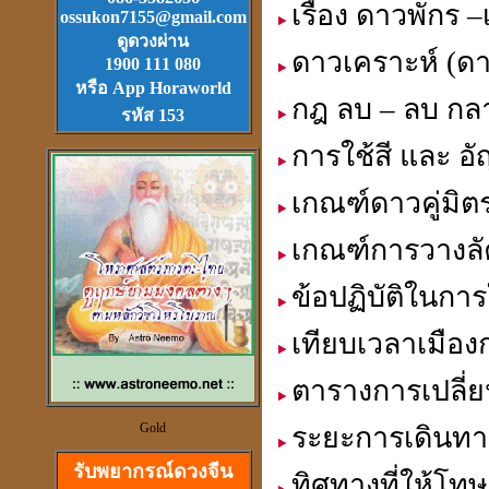
เรื่อง ดาวพักร –
ossukon7155@gmail.com
Download
ฟรี.
ดูดวงผ่าน
ตลับเมตรไฮเทค (ดีที่สุดใน
ดาวเคราะห์ (ดา
1900 111 080
โลก)วัดได้ยาวไกลที่สุด
หรือ App Horaworld
กฎ ลบ – ลบ กล
รหัส 153
การใช้สี และ อ
เกณฑ์ดาวคู่มิตร ,
วัตุถุมงคล
เกณฑ์การวางล
เสริมดวง แก้ชง
สะเดาะเคาะห์ ต่อชะตา
ข้อปฏิบัติในการ
เทียบเวลาเมืองก
ตารางการเปลี่ย
ดวงจีนและฮวงจุ้ย
Gold
ระยะการเดินทา
ที่เป็นวิทยาศาสตร์
รับพยากรณ์ดวงจีน
ทิศทางที่ให้โท