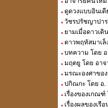
อาจารย์คนใหม่ 
ดูดวงแบบอินเดี
วัชรปรัชญาปารม
การตั้งสิ่งศักดิ์สิทธิ์
ยามเมื่อดาวเดิ
ดาวพฤหัสมาเล็
บทความ โดย อา
ดวงปี 51ดวงฮวงจุ้ยให้โทษ
นี่เป็นลิขิตฟ้า-ยากจะฝืน
มฤตยู โดย อาจา
มรณะองศาของด
ปกิณกะ โดย อ.
คิดดี พูดดี ทำดี คบคนดี
เรื่องของเกณฑ์
ไปสู่สถานที่ดี
เรื่องผลของเรื