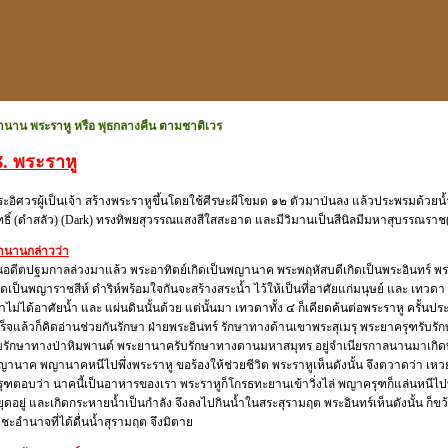
ำนาน พระราหู หรือ พุธกลางคืน ตามชาติเวร
. พระราหู
ะอิศวรผู้เป็นเจ้า สร้างพระราหูขึ้นโดยใช้ศีรษะผีโขมด ๑๒ ตัวมาป่นลง แล้วประพรมด้วยน้
ทธิ์ (ดำสลัว) (Dark) ทรงทิพยสุวรรณแสงสีใสสะอาด และมีวิมานเป็นสีนิลมีมหาสุบรรณราช
ำนานกล่าวว่า
นอดีตปฐมกาลล่วงมาแล้ว พระอาทิตย์เกิดเป็นพญานาค พระพฤหัสบดีเกิดเป็นพระอินทร์ พ
ิดเป็นพญาราชสีห์ ดำริห์พร้อมใจกันจะสร้างสระน้ำ ไว้ให้เป็นที่อาศัยแก่มนุษย์ และ เทวด
าไม่ได้อาศัยน้ำ และ แผ่นดินนั้นด้วย แต่นั้นมา เทวดาทั้ง ๔ ก็เคียดค้นต่อพระราหู ครั้นป
สร็จแล้วก็คิดอ่านช่วยกันรักษา ฝ่ายพระอินทร์ รักษาทางด้านเขาพระสุเมรุ พระยาครุฑรับ
ับรักษาทางป่าหิมพานต์ พระยานาครับรักษาทางดานมหาสมุทร อยู่จำเนียรกาลนานมาเกิดพิบ
ญานาค พญานาคหนีไปพึ่งพระราหู ขอร้องให้ช่วยชีวิต พระราหูเห็นดังนั้น จึงตวาดว่า เ
ุฑตอบว่า นาคนี้เป็นอาหารของเรา พระราหูก็โกรธทะยานเข้าวิ่งไล่ พญาครุฑก็แล่นหนีไปพึ่
ุดอยู่ และเกิดกระหายน้ำเป็นกำลัง จึงลงไปกินน้ำในสระสุรามฤต พระอินทร์เห็นดังนั้น ก
ชะอำนาจที่ได้ดื่นน้ำสุรามฤต จึงมิตาย