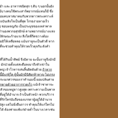
องยำ และ อาหารชนิดสุก ๆ ดิบ ๆ นอกนั้นยัง
รย์บางคนใช้พระเสาร์พยากรณ์แทนก็มี ซึ่ง
ูไม่ยอมคบหาสมาคมกับพวกดาวพระเคราะห์
บันเทิงใจเป็นที่สุด โกรธง่ายหายเร็ว
ง ๆ ชอบผจญภัย เป็นประมุขของเหล่าพาล
หาย ทำนองพวกอสุรยักษ์ ตามพยากรณ์บางแห่ง
มีลักษณะร้ายแรง สิ่งใดที่กีดขวางต้อง
ยมิให้เหลือหลอ แม้นราหูจะเป็นตัวดี หาก
ี่จะช่วยทำคุณให้รวดเร็วดุจกัน ดังคำ
ได้กินน้ำทิพย์ จึงมิตาย ฉะนั้นราหูจึงมักมี
 มักป่วยตั้งแต่สะดือลงมาถึงหัวเข่าใน
ญ่ เจ้าโวหารเล่นลิ้นผิดผันด้วย
ถ้าหาก
ก่ผู้ใด ผู้นั้นมักมีนิสัยกล้าหาญ ไม่เกรง
ระนเรศวรของเราทำนองนี้ ยอมปล้นค่าย
ามักตายด้วยอาการรวดเร็ว
แม้เจ้าชาตาจะ
รงกลัวของหมู่ดาวสูงสุด เพราะความเป็นพาล
ที่อยู่ใต้อำนาจ ถ้าเป็นหัวหน้า พวกบริวาร
นที่รักใคร่นับถือของบรรดาผู้อยู่ใต้อำนาจ
สูง แต่ไม่ยั่งยืนถาวร ทำคุณให้แก่ใครไม่
ม่ได้ ต้องพ่ายแพ้แก่ฝ่ายต่ำในบางเวลาเช่น