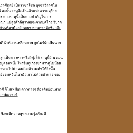
นราศีตุลย์ เป็นราชาโชค อุจจาวิลาศใน
 ฉะนั้น ราหูจึงเป็นเจ้าแห่งความดุร้าย
ุธ ดาวราหูนี้ เป็นดาวสำคัญในการ
ณา แม้สูงศักดิ์สุราลัยจะจากยศไกร วิบาก
งจันทร์มาต้องลักขณา ท่านทายตัดชีวาถึง
สังคี มีบริวารเหลือหลาย ลูกไพร่นักเป็นนาย
ูกเป็นดาวหางหรือผีพุ่งใต้ ราหูนี้มี ๒ ตอน
ยู่ตอนหนึ่ง โหรฮินดูเกรงขามราหูไม่น้อย
า ถ้าหางไปฟาดอะไรเข้า จะทำให้สิ่งนั้น
ุษย์ย่อมหวั่นไหวมัวเมาไปด้วยอำนาจ ของ
ี ก็ไม่เหมือนดาวต่างๆ คือ เดินย้อนพวก
าวบาปเคราะห์
จึงจะมีความสุขความรุ่งเรืองดี