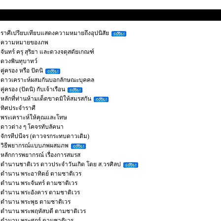
วามรู้ทางโหราศาสตร์
ราศีเปรียบเทียบแสดงความหมายถึงอุปนิสัย
ความหมายของภพ
จันทร์ ครุ สุริยา และดวงจตุสดัยเกณฑ์
ดวงพินทุบาทว์
คู่ครอง หรือ ปัตนิ
ดาวเคราะห์ผสมกันบอกลักษณะบุคคล
คู่ครอง (ปัตนิ) กับเจ้าเรือน
หลักที่ท่านห้ามเด็ดขาดมิให้สมรสกัน
ทิศประจำราศี
พระเคราะห์ให้คุณและโทษ
ดาวต่าง ๆ โคจรทับลัคนา
จักรทีปนีจร (ดาวจรกระทบดาวเดิม)
วิธีพยากรณ์แบบภพผสมภพ
หลักการพยากรณ์ เรื่องการสมรส
ตำนานชาติเวร ดาวประจำวันเกิด โดย ส.วรศิลป
ตำนาน พระอาทิตย์ ตามชาติเวร
ตำนาน พระจันทร์ ตามชาติเวร
ตำนาน พระอังคาร ตามชาติเวร
ตำนาน พระพุธ ตามชาติเวร
ตำนาน พระพฤหัสบดี ตามชาติเวร
ตำนาน พระศุกร์ ตามชาติเวร