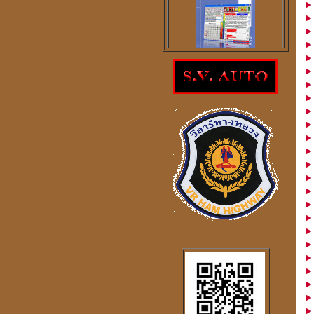
โปรแกรม
ตรวจสอบโชคลาภความ
ร่ำรวย
ราคา 300
บาท
โปรแกรมดูดวงจีน
2
ภาษา
windows mobile
โปรแกรมดวงจีน