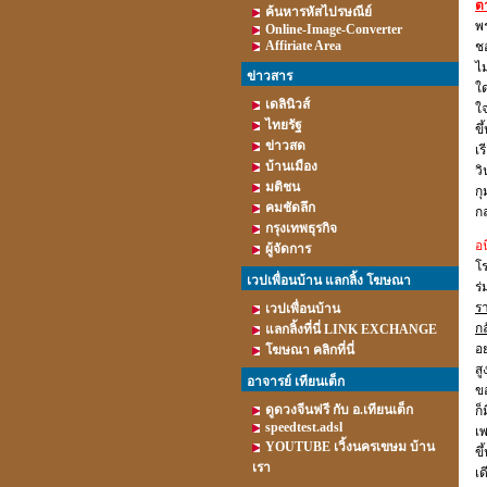
ต
ค้นหารหัสไปรษณีย์
พร
Online-Image-Converter
Affiriate Area
ชอ
ไ
ข่าวสาร
ใด
เดลินิวส์
ใ
ไทยรัฐ
ขึ
ข่าวสด
เร
บ้านเมือง
วิ
มติชน
กุ
คมชัดลึก
กล
กรุงเทพธุรกิจ
อน
ผู้จัดการ
โร
เวปเพื่อนบ้าน แลกลิ้ง โฆษณา
ร่
รา
เวปเพื่อนบ้าน
กล
แลกลิ้งที่นี่ LINK EXCHANGE
อ
โฆษณา คลิกที่นี่
สู
อาจารย์ เทียนเต็ก
ขอ
ดูดวงจีนฟรี กับ อ.เทียนเต็ก
ก็
speedtest.adsl
เพ
YOUTUBE เวิ้งนครเขษม บ้าน
ขึ
เรา
เด