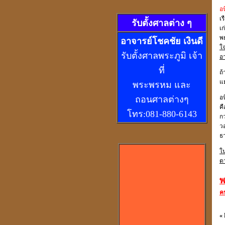
อน
เร
รับตั้งศาลต่าง ๆ
เ
พ
อ
าจารย์โชคชัย เงินดี
ใ
รับตั้งศาลพระภูมิ เจ้า
อ
ที่
ถ้
แ
พระพรหม และ
อน
ถอนศาลต่างๆ
คื
โทร:081-880-6143
กว
ว
ธา
ใ
ดา
พ
คน
«