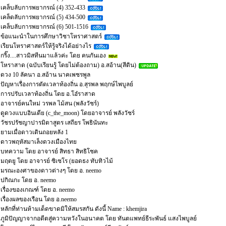
เคล็บลับการพยากรณ์ (4) 352-433
เคล็ดลับการพยากรณ์ (5) 434-500
เคล็บลับการพยากรณ์ (6) 501-1516
ข้อแนะนำในการศึกษาวิชาโหราศาสตร์
เรียนโหราศาสตร์ให้รู้จริงได้อย่างไร
กริ๊ง....สาวมิสทีนมาแล้วค่ะ โดย คนกันเอง
โหราสาด (ฉบับเรียนรู้ โดยไม่ต้องถาม) อ.สอ้าน(สีดิน)
ดวง 10 ลัคนา อ.สอ้าน นาคเพชรพูล
ปัญหาเรื่องการตัดเวลาท้องถิ่น อ.สุรพล พฤกษ์ไพบูลย์
การปรับเวลาท้องถิ่น โดย อ.โฮ๋ราสาด
อาจารย์คนใหม่ วรพล ไม้สน (พลังวัชร์)
ดูดวงแบบอินเดีย (c_the_moon) โดยอาจารย์ พลังวัชร์
วัชรปรัชญาปารมิตาสูตร เสถียร โพธินันทะ
ยามเมื่อดาวเดินถอยหลัง 1
ดาวพฤหัสมาเล็งดวงเมืองไทย
บทความ โดย อาจารย์ สิทธา สิทธิโชค
มฤตยู โดย อาจารย์ ซิเซโร (ยอดธง ทับทิวไม้
มรณะองศาของดาวต่างๆ โดย อ. neemo
ปกิณกะ โดย อ. neemo
เรื่องของเกณฑ์ โดย อ. neemo
เรื่องผลของเรือน โดย อ.neemo
หลักที่ท่านห้ามเด็ดขาดมิให้สมรสกัน ดังนี้ Name : khemjira
ภูมิปัญญาจากอดีตสู่ความหวังในอนาคต โดย ทันตแพทย์ธีระพันธ์ แสงไพบูลย์