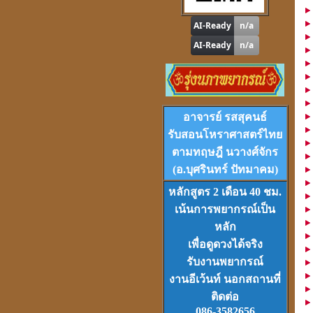
"
รู้หนึ่ง-รู้หมด"
ดูดวง
,
หาฤกษ์ด้วยตนเอง
โปรแกรม
Tian-Tek Pro
อาจารย์ รสสุคนธ์
Version 1
ราคา 1,000
บาท
รับสอนโหราศาสตร์ไทย
ตามทฤษฎี นวางศ์จักร
(อ.บุศรินทร์ ปัทมาคม)
หลักสูตร 2 เดือน 40 ชม.
เน้นการพยากรณ์เป็น
หลัก
VCD
และ
DVD
เรียนดวงจีน
ชุดที่
1-2-3
เพื่อดูดวงได้จริง
รับงานพยากรณ์
งานอีเว้นท์ นอกสถานที่
ติดต่อ
086-3582656