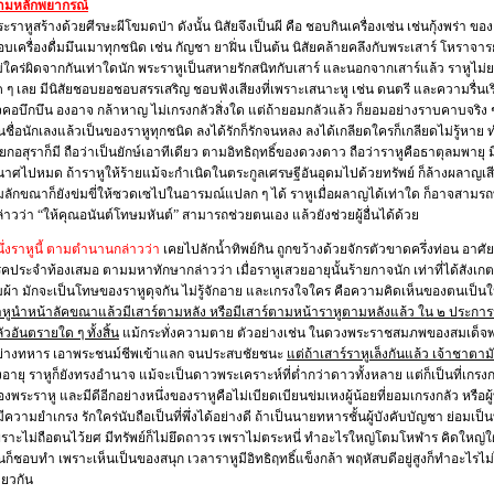
ามหลักพยากรณ์
ะราหูสร้างด้วยศีรษะผีโขมดป่า ดังนั้น นิสัยจึงเป็นผี คือ ชอบกินเครื่องเซ่น เช่นกุ้งพร่า ข
บเครื่องดื่มมึนเมาทุกชนิด เช่น กัญชา ยาฝิ่น เป็นต้น นิสัยคล้ายคลึงกับพระเสาร์ โหราจา
ม่ใคร่ผิดจากกันเท่าใดนัก พระราหูเป็นสหายรักสนิทกับเสาร์ และนอกจากเสาร์แล้ว ราห
 ๆ เลย มีนิสัยชอบยอชอบสรรเสริญ ชอบฟังเสียงที่เพราะเสนาะหู เช่น ดนตรี และความรื่นเริง
จคอบึกบึน องอาจ กล้าหาญ ไม่เกรงกลัวสิ่งใด แต่ถ้ายอมกลัวแล้ว ก็ยอมอย่างราบคาบจริ
้นชื่อนักเลงแล้วเป็นของราหูทุกชนิด ลงได้รักก็รักจนหลง ลงได้เกลียดใครก็เกลียดไม่รู้
ียกอสุราก็มี ถือว่าเป็นยักษ์เอาทีเดียว ตามอิทธิฤทธิ์ของดวงดาว ถือว่าราหูคือธาตุลมพายุ 
นาศไปหมด ถ้าราหูให้ร้ายแม้จะกำเนิดในตระกูลเศรษฐีอันอุดมไปด้วยทรัพย์ ก็ล้างผลาญเสี
มลักขณาก็ยังข่มขี่ให้ซวดเซไปในอารมณ์แปลก ๆ ได้ ราหูเมื่อผลาญได้เท่าใด ก็อาจสามรถท
่าวว่า “ให้คุณอนันต์โทษมหันต์” สามารถช่วยตนเอง แล้วยังช่วยผู้อื่นได้ด้วย
ึ่งราหูนี้ ตามตำนานกล่าวว่า
เคยไปลักน้ำทิพย์กิน ถูกขว้างด้วยจักรตัวขาดครึ่งท่อน อาศัยที่
คประจำท้องเสมอ ตามมหาทักษากล่าวว่า เมื่อราหูเสวยอายุนั้นร้ายกาจนัก เท่าที่ได้สังเกต
มผ้า มักจะเป็นโทษของราหูดุจกัน ไม่รู้จักอาย และเกรงใจใคร คือความคิดเห็นของตนเป็นให
หูนำหน้าลัคขณาแล้วมีเสาร์ตามหลัง หรือมีเสาร์ตามหน้าราหูตามหลังแล้ว ใน ๒ ประการนี้มีแ
ัวอันตรายใด ๆ ทั้งสิ้น
แม้กระทั่งความตาย ตัวอย่างเช่น ในดวงพระราชสมภพของสมเด็จพ
ย่างทหาร เอาพระชนม์ชีพเข้าแลก จนประสบชัยชนะ
แต่ถ้าเสาร์ราหูเล็งกันแล้ว เจ้าชาต
งอายุ ราหูก็ยังทรงอำนาจ แม้จะเป็นดาวพระเคราะห์ที่ต่ำกว่าดาวทั้งหลาย แต่ก็เป็นที่เก
งพระราหู และมีดีอีกอย่างหนึ่งของราหูคือไม่เบียดเบียนข่มเหงผู้น้อยที่ยอมเกรงกลัว หรือผู้
มีความยำเกรง รักใคร่นับถือเป็นที่พึ่งได้อย่างดี ถ้าเป็นนายทหารชั้นผู้บังคับบัญชา ย่อมเป็
ราะไม่ถือตนไว้ยศ มีทรัพย์ก็ไม่ยึดถาวร เพราไม่ตระหนี่ ทำอะไรใหญ่โตมโหฬาร คิดใหญ่ใฝ่
้นก็ชอบทำ เพราะเห็นเป็นของสนุก เวลาราหูมีอิทธิฤทธิ์แข็งกล้า พฤหัสบดีอยู่สูงก็ทำอะไรไ
ียวกัน