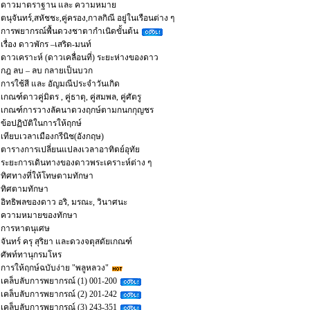
ดาวมาตราฐาน และ ความหมาย
ตนุจันทร์,สหัชชะ,คู่ครอง,กาลกิณี อยู่ในเรือนต่าง ๆ
การพยากรณ์พื้นดวงชาตากำเนิดขั้นต้น
เรื่อง ดาวพักร –เสริด-มนท์
ดาวเคราะห์ (ดาวเคลื่อนที่) ระยะห่างของดาว
กฎ ลบ – ลบ กลายเป็นบวก
การใช้สี และ อัญมณีประจำวันเกิด
เกณฑ์ดาวคู่มิตร , คู่ธาตุ, คู่สมพล, คู่ศัตรู
เกณฑ์การวางลัคนาดวงฤกษ์ตามกนกกุญชร
ข้อปฏิบัติในการให้ฤกษ์
เทียบเวลาเมืองกรีนิช(อังกฤษ)
ตารางการเปลี่ยนแปลงเวลาอาทิตย์อุทัย
ระยะการเดินทางของดาวพระเคราะห์ต่าง ๆ
ทิศทางที่ให้โทษตามทักษา
ทิศตามทักษา
อิทธิพลของดาว อริ, มรณะ, วินาศนะ
ความหมายของทักษา
การหาตนุเศษ
จันทร์ ครุ สุริยา และดวงจตุสดัยเกณฑ์
ศัพท์ทานุกรมโหร
การให้ฤกษ์ฉบับง่าย "พลูหลวง"
เคล็บลับการพยากรณ์ (1) 001-200
เคล็บลับการพยากรณ์ (2) 201-242
เคล็บลับการพยากรณ์ (3) 243-351