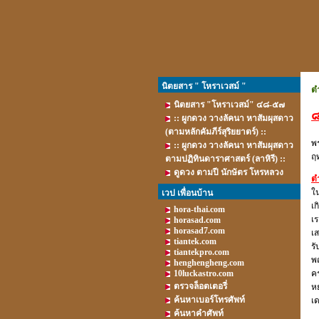
นิตยสาร " โหราเวสม์ "
ต
นิตยสาร "โหราเวสม์" ๔๘-๕๗
๘
:: ผูกดวง วางลัคนา หาสัมผุสดาว
(ตามหลักคัมภีร์สุริยยาตร์) ::
พร
:: ผูกดวง วางลัคนา หาสัมผุสดาว
ฤ
ตามปฏิทินดาราศาสตร์ (ลาหิรี) ::
ดูดวง ตามปี นักษัตร โหรหลวง
ต
ใ
เวป เพื่อนบ้าน
เก
hora-thai.com
เร
horasad.com
horasad7.com
เ
tiantek.com
ร
tiantekpro.com
พ
henghengheng.com
10luckastro.com
คร
ตรวจล็อตเตอรี่
หย
ค้นหาเบอร์โทรศัพท์
เด
ค้นหาคำศัพท์