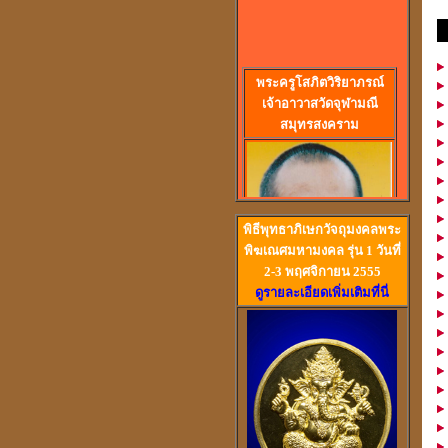
ค
พร
ะครูโสภิตวิริยาภรณ์
เจ้าอาวาสวัดจุฬามณี
สมุทรสงคราม
พิธีพุทธาภิเษกวัจถุมงคลพระ
พิฆเณศมหามงคล รุ่น 1 วันที่
2-3 พฤศจิกายน 2555
ดูรายละเอียดเพิ่มเติมที่นี่
วัดสวนหงส์ สุพรรณบุรี