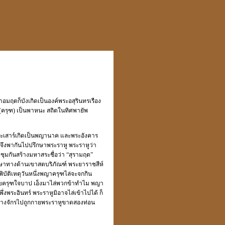
ำอมฤตก็บังเกิดเป็นองค์พระอสุรินทรเรือง
(ครุฑ) เป็นพาหนะ สถิตในทิศพายัพ
ระเสาร์เกิดเป็นพญานาค และพระอังคาร
า จึงพากันไปปรึกษาพระราหู พระราหูว่า
ระชุมกันสร้างมหาสระชื่อว่า “สุรามฤต”
รักษาทางด้านเขาสตบริภัณฑ์ พระยาราชสีห์
ัติเหตุวันหนึ่งพญาครุฑไล่จะจกกิน
หวยครุฑใจบาป เอ็งมาไล่พวกข้าทำไม พญา
งพระอินทร์ พระราหูมิอาจไล่เข้าไปได้ ก็
็ขว้างจักรไปถูกกายพระราหูขาดสองท่อน