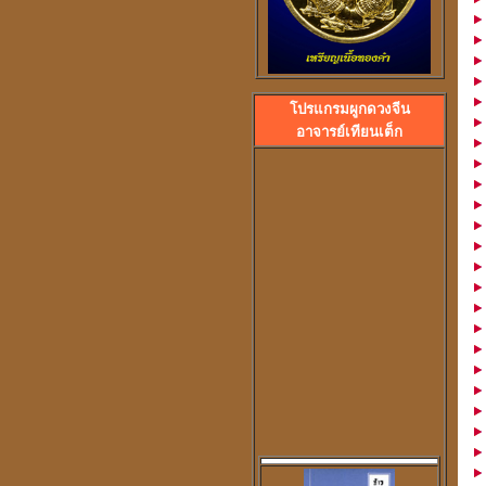
โปรแกรมผูกดวงจีน
ลวงพ่อปลื้ม วัดสวนหงส
อาจารย์เทียนเต็ก
พระอาจารย์ปุ้ม วัดศาลาแดง