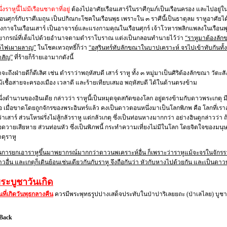
ึ่งราหูนี้ไม่มีเรือนชาตาที่อยู่
ต้องไปอาศัยเรือนเสาร์ในราศีกุมภ์เป็นเรือนครอง และไปอยู่ใ
ือนศุกร์กับราศีเมถุน เป็นปกิณกะโชคในเรือนพุธ เพราะใน ๓ ราศีนี้เป็นธาตุลม ราหูอาศัยได้
ก่งกาจในเรือนเสาร์ เป็นอาจารย์และแรงกามคุณในเรือนศุกร์ เจ้าโวหารพลิกแพลงในเรือนพ
ยากรณ์ที่เต็มไปด้วยอำนาจตามตำราโบราณ แต่งเป็นกลอนทำนายไว้ว่า
“ราหูมาต้องลักข
จไฟเผาผลาญ”
ในโชคเทวฤทธิ์ก็ว่า
“อสุรินทร์ทับลักขณาในบาปเคราะห์ จรไปเข้าทับกันทั้
าสัญ”
ที่ร้ายก็ร้ายเอามากดังนี้
าจะถึงฝ่ายดีก็ดีเลิศ เช่น ตำราว่าพฤหัสบดี เสาร์ ราหู ทั้ง ๓ หมู่มาเป็นศิริต้องลักขณา วัตะ
ม้เชื้อสายจะครองเมือง เวลาดี และร้ายเทียบเสมอ พฤหัสบดี ได้ในด้านตรงข้าม
ึ่งตำนานของอินเดีย กล่าวว่า ราหูนี้เป็นหมุดจุดสกัดของโลก อยู่ตรงข้ามกับดาวพระเกตุ มีล
อ เมื่อขาดโดยถูกจักรของพระอินทร์แล้ว คงเป็นดาวตอนหนึ่งมาเป็นโลกพิภพ คือ โลกที่เราอ
่าเสาร์ ส่วนโหรฝรั่งไม่สู้กลัวราหู แต่กลัวเกตุ ซึ่งเป็นท่อนหางมากกว่า อย่างฮินดูกล่าวว่
อดวายเสียหาย ส่วนท่อนหัว ซึ่งเป็นพิภพนี้ กระทำความเที่ยงไม่มีในโลก โดยจิตใจของมน
ตุราหู
นการยกเอาราหูขึ้นมาพยากรณ์มากกว่าดาวนพเคราะห์อื่น ก็เพราะว่าราหูแม้จะจรในจักรราศ
วอื่น และเกตุก็เดินย้อนเช่นเดียวกันกับราหู จึงถือกันว่า หัวกับหางไปด้วยกัน และเป็นด
ระบูชาวันเกิด
ที่เกิดวันพุธกลางคืน
ควรมีพระพุทธรูปปางเสด็จประทับในป่าปาริเลยยถะ (ป่าเลไลย) บูชา 
 Back