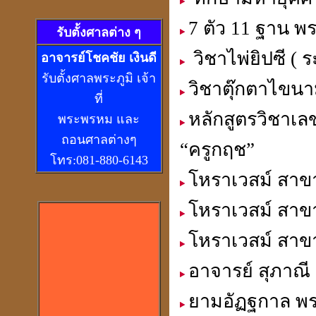
7 ตัว 11 ฐาน พร
รับตั้งศาลต่าง ๆ
วิชาไพ่ยิปซี ( 
อ
าจารย์โชคชัย เงินดี
รับตั้งศาลพระภูมิ เจ้า
วิชาตุ๊กตาไขน
ที่
หลักสูตรวิชาเล
พระพรหม และ
ถอนศาลต่างๆ
“ครูกฤช”
โทร:081-880-6143
โหราเวสม์ สาขา
โหราเวสม์ สาข
โหราเวสม์ สาข
อาจารย์ สุภาณี ร
ยามอัฏฐกาล พร