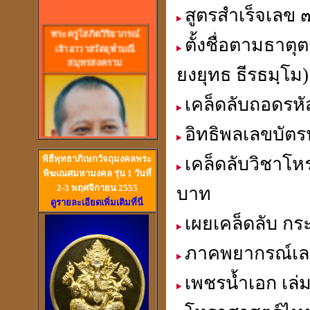
สูตรสำเร็จเลข
พร
ะครูโสภิตวิริยาภรณ์
ตั้งชื่อตามธาต
เจ้าอาวาสวัดจุฬามณี
สมุทรสงคราม
ยงยุทธ ธีรธมฺโม
เคล็ดลับถอดรห
อิทธิพลเลขบัต
พิธีพุทธาภิเษกวัจถุมงคลพระ
เคล็ดลับวิชาโ
พิฆเณศมหามงคล รุ่น 1 วันที่
2-3 พฤศจิกายน 2555
บาท
ดูรายละเอียดเพิ่มเติมที่นี่
วัดสวนหงส์ สุพรรณบุรี
เผยเคล็ดลับ ก
ภาคพยากรณ์เลข
เพชรน้ำเอก เล่