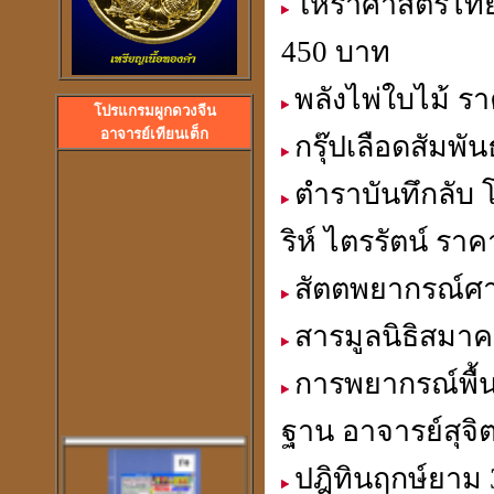
โหราศาสตร์ไทย
450 บาท
ลวงพ่อปลื้ม วัดสวนหงส
พลังไพ่ใบไม้ ร
พระอาจารย์ปุ้ม วัดศาลาแดง
โปรแกรมผูกดวงจีน
อาจารย์เทียนเต็ก
กรุ๊ปเลือดสัมพ
ตำราบันทึกลับ 
ริห์ ไตรรัตน์ รา
สัตตพยากรณ์ศาส
สารมูลนิธิสมา
การพยากรณ์พื้
ฐาน อาจารย์สุจิต
ปฎิทินฤกษ์ยาม 