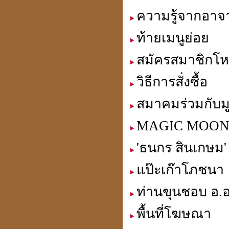
ความรู้จากอาจา
ประวัติปี่เซียะ
貔貅
ท้ายเมนูย่อย
สมัครสมาชิกโห
วิธีการสั่งซื้อ
ตำแหน่งขุมทรัพย์
มหาเศรษฐี
สมาคมร่วมกับมู
MAGIC MOON เ
'ธนกร สินเกษม'
ฮวงจุ้ย คู่สมพงศ์
ชง - ฮะ
แป๊ะเก๊าโภชนา
ท่านขุนชอบ อ.อ
พื้นที่โฆษณา
ฮวงจุ้ยคนตาย