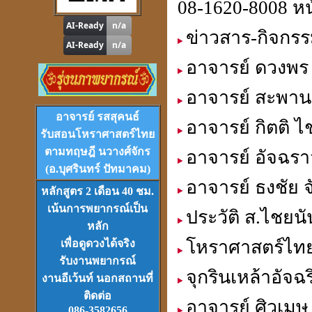
08-1620-8008 หน
ข่าวสาร-กิจกร
อาจารย์ ดวงพร 
โปรแกรม
Tian-Tek Pro
อาจารย์ สะพานเ
Version 1
ราคา 1,000
บาท
อาจารย์ รสสุคนธ์
อาจารย์ กิตติ 
รับสอนโหราศาสตร์ไทย
ตามทฤษฎี นวางศ์จักร
อาจารย์ อัจฉรา
(อ.บุศรินทร์ ปัทมาคม)
อาจารย์ ธงชัย จ
หลักสูตร 2 เดือน 40 ชม.
เน้นการพยากรณ์เป็น
VCD
และ
DVD
เรียนดวงจีน
ประวัติ ส.ไชยนั
ชุดที่
1-2-3
หลัก
โหราศาสตร์ไทยม
เพื่อดูดวงได้จริง
รับงานพยากรณ์
จุกรินเหล้าอั
งานอีเว้นท์ นอกสถานที่
ติดต่อ
อาจารย์ ศิวเมษ
086-3582656