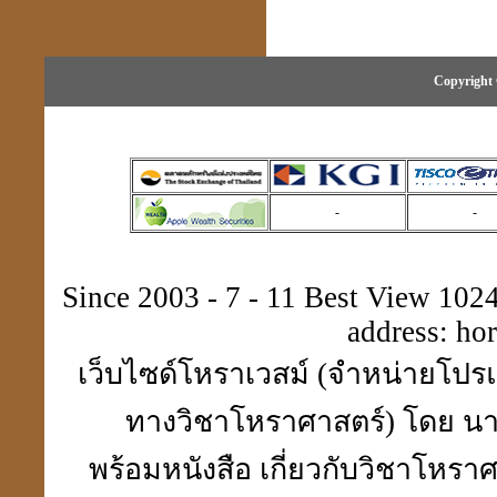
Copyright 
การตั้งสิ่งศักดิ์สิทธิ์
-
-
ดวงปี 51ดวงฮวงจุ้ยให้โทษ
นี่เป็นลิขิตฟ้า-ยากจะฝืน
Since 2003 - 7 - 11 Best View 1024 
address:
ho
เว็บไซด์โหราเวสม์ (จำหน่ายโปรแ
คิดดี พูดดี ทำดี คบคนดี
ไปสู่สถานที่ดี
ทางวิชาโหราศาสตร์) โดย นา
พร้อมหนังสือ เกี่ยวกับวิชาโห