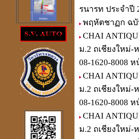
รนารท ประจำปี 
พฤหัตชาฏก ฉบั
โปรแกรม
ตรวจสอบโชคลาภความ
CHAI ANTIQUE
ร่ำรวย
ราคา 300
บาท
ม.2 ถเชียงใหม่-
08-1620-8008 หน
CHAI ANTIQUE
โปรแกรมดูดวงจีน
2
ภาษา
ม.2 ถเชียงใหม่-
windows mobile
08-1620-8008 หน
CHAI ANTIQUE
โปรแกรมดวงจีน
ม.2 ถเชียงใหม่-
"
รู้หนึ่ง-รู้หมด"
ดูดวง
,
หาฤกษ์ด้วยตนเอง