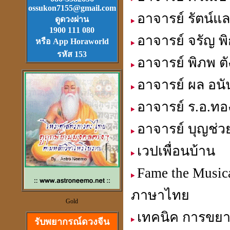
Download
ฟรี.
ossukon7155@gmail.com
ตลับเมตรไฮเทค (ดีที่สุดใน
อาจารย์ รัตน์แ
ดูดวงผ่าน
โลก)วัดได้ยาวไกลที่สุด
1900 111 080
อาจารย์ จรัญ พิ
หรือ App Horaworld
รหัส 153
อาจารย์ พิภพ ต
อาจารย์ ผล อนั
วัตุถุมงคล
อาจารย์ ร.อ.ทอง
เสริมดวง แก้ชง
สะเดาะเคาะห์ ต่อชะตา
อาจารย์ บุญช่วย 
เวปเพื่อนบ้าน
Fame the Music
ดวงจีนและฮวงจุ้ย
ภาษาไทย
ที่เป็นวิทยาศาสตร์
Gold
เทคนิค การข
รับพยากรณ์ดวงจีน