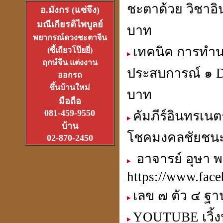
ชะตาด้วย วิชาอิ
อ.มังกร (แซ่จึง)
มณีเกียรติไพบูลย์
อาจารย์อ๊อดวัดสายไหม
บาท
เจ้าตำรับตระกรุดลูกปืน
พยากรณ์ดวงชะตาจีน
(1ส.ค.2550)
เทคนิค การทำนา
(ซี้เถียวโป๊ยยี่)
ฤกษ์จีน แต่งงาน
ประสบการณ์ ๑ D
ออกรถ
ขึ้นบ้านใหม่
บาท
มือถือ
หลวงหนุ่ย
081-459-9550
คัมภีร์อินทรเน
ที่สุดแห่งเจ้าพิธีเทวาภิเษก
บ้าน
จตุคามราเทพ
27 มิ.ย.2550
โชคมงคลชัยชนะ
02-870-2450
อาจารย์ อุษา พ
https://www.face
ที่เขาว่ารวยเพราะปี่เซียะ
เลข ๗ ตัว ๔ ฐา
หรือเป็นที่ฮวงจุ้ยกันแน่
YOUTUBE เวิ้ง