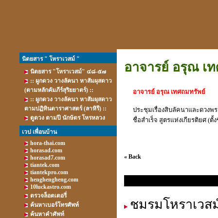
นิตยสาร " โหราเวสม์ "
อาจารย์ อรุณ เท
นิตยสาร "โหราเวสม์" ๔๘-๕๗
:: ผูกดวง วางลัคนา หาสัมผุสดาว
(ตามหลักคัมภีร์สุริยยาตร์) ::
อาจารย์ อรุณ เทศถมทรัพย์
:: ผูกดวง วางลัคนา หาสัมผุสดาว
ตามปฏิทินดาราศาสตร์ (ลาหิรี) ::
ประชุมเรื่องสิบลัคนาและดวงพ
ดูดวง ตามปี นักษัตร โหรหลวง
ชื่อสำเร็จ สูตรแห่งเกียรติยศ (ตั
เวป เพื่อนบ้าน
hora-thai.com
horasad.com
« Back
horasad7.com
tiantek.com
tiantekpro.com
henghengheng.com
10luckastro.com
ตรวจล็อตเตอรี่
ชมรมโหราเวสม
ค้นหาเบอร์โทรศัพท์
ค้นหาคำศัพท์