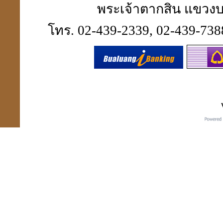
พระเจ้าตากสิน แขวงบา
เปิดกรุจตุคามรามเทพ
โทร. 02-439-2339, 02-439-7388
รุ่นที่ คุณสนธิไม่มี
เหรียญมงคล แก้ชง เสริมดวง
สะเดาะเคาะห์ต่อชะตา
ที่ร้านเซเว่นทุกสาขา
สถานีโทรทัศน์สีช่อง 7.
สี(กระจก 6 ด้าน) มาทำข่าว
เกี่ยวกับ ปี่เซียะ"
貔貅