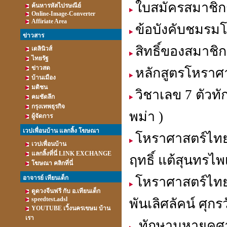
ใบสมัครสมาชิ
ค้นหารหัสไปรษณีย์
Online-Image-Converter
Affiriate Area
ข้อบังคับชมรม
ข่าวสาร
สิทธิ์ของสมาชิก
เดลินิวส์
ไทยรัฐ
ข่าวสด
หลักสูตรโหราศ
บ้านเมือง
มติชน
วิชาเลข 7 ตัวท
คมชัดลึก
กรุงเทพธุรกิจ
พม่า )
ผู้จัดการ
เวปเพื่อนบ้าน แลกลิ้ง โฆษณา
โหราศาสตร์ไทย 
เวปเพื่อนบ้าน
แลกลิ้งที่นี่ LINK EXCHANGE
ฤทธิ์ แต้สุนทรไพ
โฆษณา คลิกที่นี่
อาจารย์ เทียนเต็ก
โหราศาสตร์ไทย
ดูดวงจีนฟรี กับ อ.เทียนเต็ก
speedtest.adsl
พันเลิศลัคน์ ศุกร
YOUTUBE เวิ้งนครเขษม บ้าน
เรา
ทักษามหายุคศาส