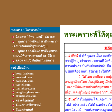
นิตยสาร " โหราเวสม์ "
พระเคราะห์ให้
นิตยสาร "โหราเวสม์" ๔๘-๕๗
:: ผูกดวง วางลัคนา หาสัมผุสดาว
(ตามหลักคัมภีร์สุริยยาตร์) ::
พระ
:: ผูกดวง วางลัคนา หาสัมผุสดาว
1.
อาทิตย์
ถ้าให้คุณจะเป็นระยะที่
ตามปฏิทินดาราศาสตร์ (ลาหิรี) ::
ดูดวง ตามปี นักษัตร โหรหลวง
จากผู้ใหญ่ เจ้านาย สุขภาพดี สิ่ง
ความสำเร็จ มีทรัพย์สมบัติเพิ่มขึ
เวป เพื่อนบ้าน
ช่วยเหลือจากคนสูงอายุ จะให้ที่ดิ
hora-thai.com
ถ้าให้โทษจะเกิดความยุ่ง
horasad.com
horasad7.com
อาจถูกลักขโมย เกิดอุบัติเหตุ เสีย
tiantek.com
ไปจากพี่น้อง จากบ้านที่อยู่อาศัย
tiantekpro.com
henghengheng.com
เพื่อน และผู้ใหญ่ อาจต้องจากถิ่นที
10luckastro.com
2.
จันทร์
ถ้าให้คุณจะได้แต่งงาน หร
ตรวจล็อตเตอรี่
ไปต่างประเทศ จะได้ตำแหน่ง จะไ
ค้นหาเบอร์โทรศัพท์
สมหวัง จะมีการแต่งงานของลูกห
ค้นหาคำศัพท์