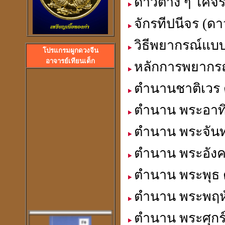
ดาวต่าง ๆ โคจร
จักรทีปนีจร (
วิธีพยากรณ์แ
โปรแกรมผูกดวงจีน
ลวงพ่อปลื้ม วัดสวนหงส
อาจารย์เทียนเต็ก
หลักการพยากรณ
พระอาจารย์ปุ้ม วัดศาลาแดง
ตำนานชาติเวร 
ตำนาน พระอาทิ
ตำนาน พระจันท
ตำนาน พระอังค
ตำนาน พระพุธ 
ตำนาน พระพฤหั
ตำนาน พระศุกร