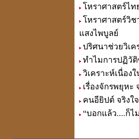
โหราศาสตร์ไทย
โหราศาสตร์วิชา
แสงไพบูลย์
ปริศนาช่วยวิเค
ทำไมการปฏิวัติ
วิเคราะห์เนื่อง
เรื่องจักรพยุห
คนอียิปต์ จริงใ
“บอกแล้ว....ก็ไม