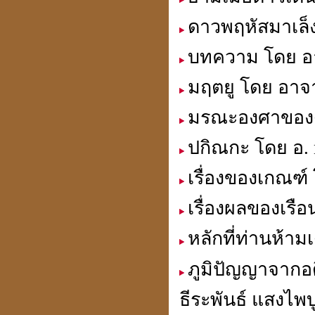
ดาวพฤหัสมาเล็
เปิดกรุจตุคามรามเทพ
บทความ โดย อา
รุ่นที่ คุณสนธิไม่มี
มฤตยู โดย อาจา
มรณะองศาของด
ปกิณกะ โดย อ.
เหรียญมงคล แก้ชง เสริมดวง
สะเดาะเคาะห์ต่อชะตา
เรื่องของเกณฑ์
ที่ร้านเซเว่นทุกสาขา
เรื่องผลของเรื
หลักที่ท่านห้าม
สถานีโทรทัศน์สีช่อง 7.
ภูมิปัญญาจากอ
สี(กระจก 6 ด้าน) มาทำข่าว
เกี่ยวกับ ปี่เซียะ"
貔貅
ธีระพันธ์ แสงไพบ