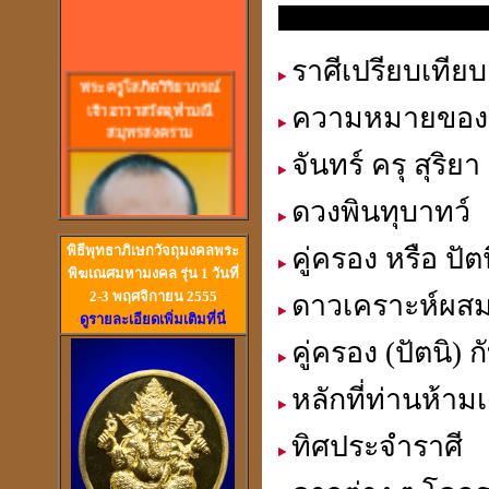
ความรู้ทางโหราศาสตร์
ราศีเปรียบเทีย
พร
ะครูโสภิตวิริยาภรณ์
เจ้าอาวาสวัดจุฬามณี
ความหมายขอ
สมุทรสงคราม
จันทร์ ครุ สุริ
ดวงพินทุบาทว์
พิธีพุทธาภิเษกวัจถุมงคลพระ
คู่ครอง หรือ ปัต
พิฆเณศมหามงคล รุ่น 1 วันที่
2-3 พฤศจิกายน 2555
ดาวเคราะห์ผส
ดูรายละเอียดเพิ่มเติมที่นี่
คู่ครอง (ปัตนิ) ก
วัดสวนหงส์ สุพรรณบุรี
หลักที่ท่านห้าม
ทิศประจำราศี