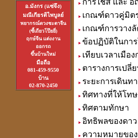
การใช้สี และ อ
อ.มังกร (แซ่จึง)
เกณฑ์ดาวคู่มิตร ,
มณีเกียรติไพบูลย์
อาจารย์อ๊อดวัดสายไหม
พยากรณ์ดวงชะตาจีน
เกณฑ์การวางล
เจ้าตำรับตระกรุดลูกปืน
(ซี้เถียวโป๊ยยี่)
(1ส.ค.2550)
ฤกษ์จีน แต่งงาน
ข้อปฏิบัติในการ
ออกรถ
เทียบเวลาเมืองก
ขึ้นบ้านใหม่
มือถือ
ตารางการเปลี่ย
081-459-9550
หลวงหนุ่ย
บ้าน
ระยะการเดินทา
ที่สุดแห่งเจ้าพิธีเทวาภิเษก
02-870-2450
จตุคามราเทพ
27 มิ.ย.2550
ทิศทางที่ให้โท
ทิศตามทักษา
อิทธิพลของดาว 
ที่เขาว่ารวยเพราะปี่เซียะ
หรือเป็นที่ฮวงจุ้ยกันแน่
ความหมายของ