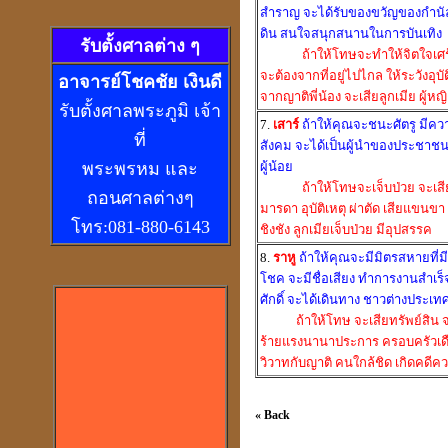
สำราญ จะได้รับของขวัญของกำนัล 
ดิน สนใจสนุกสนานในการบันเทิง
รับตั้งศาลต่าง ๆ
ถ้าให้โทษจะทำให้จิตใจเศร้
จะต้องจากที่อยู่ไปไกล ให้ระวังอุบ
อ
าจารย์โชคชัย เงินดี
จากญาติพี่น้อง จะเสียลูกเมีย ผู้ห
รับตั้งศาลพระภูมิ เจ้า
7.
เสาร์
ถ้าให้คุณจะชนะศัตรู มีคว
ที่
สังคม จะได้เป็นผู้นำของประชาช
พระพรหม และ
ผู้น้อย
ถ้าให้โทษจะเจ็บป่วย จะเส
ถอนศาลต่างๆ
มารดา อุบัติเหตุ ผ่าตัด เสียแขนข
โทร:081-880-6143
ชิงชัง ลูกเมียเจ็บป่วย มีอุปสรรค
8.
ราหู
ถ้าให้คุณจะมีมิตรสหายที่ม
โชค จะมีชื่อเสียง ทำการงานสำเร็
ศักดิ์ จะได้เดินทาง ชาวต่างประเท
ถ้าให้โทษ จะเสียทรัพย์สิน จ
ร้ายแรงนานาประการ ครอบครัวเดือ
วิวาทกับญาติ คนใกล้ชิด เกิดคดีค
« Back