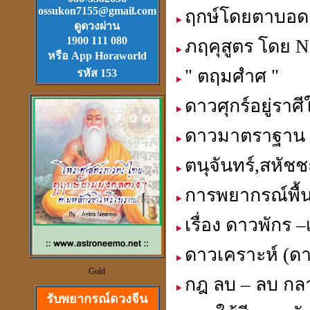
ossukon7155@gmail.com
ฤกษ์โดยตาบอดส
Download
ฟรี.
ดูดวงผ่าน
ตลับเมตรไฮเทค (ดีที่สุดใน
1900 111 080
ภฤคุสูตร โดย 
โลก)วัดได้ยาวไกลที่สุด
หรือ App Horaworld
" ตฤมศำศ "
รหัส 153
ดาวศุกร์อยู่รา
ดาวมาตราฐาน
วัตุถุมงคล
เสริมดวง แก้ชง
ตนุจันทร์,สหัชช
สะเดาะเคาะห์ ต่อชะตา
การพยากรณ์พื้
เรื่อง ดาวพักร –
ดาวเคราะห์ (ดา
ดวงจีนและฮวงจุ้ย
Gold
ที่เป็นวิทยาศาสตร์
กฎ ลบ – ลบ กล
รับพยากรณ์ดวงจีน