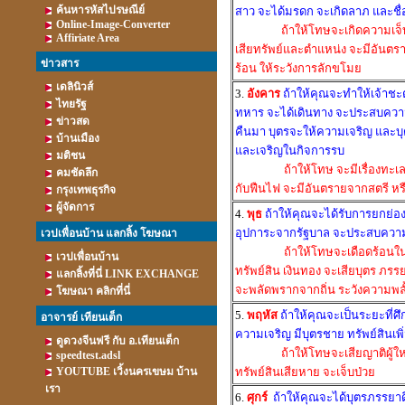
ค้นหารหัสไปรษณีย์
สาว จะได้มรดก จะเกิดลาภ และชื่
Online-Image-Converter
ถ้าให้โทษจะเกิดความเจ็
Affiriate Area
เสียทรัพย์และตำแหน่ง จะมีอันตร
ข่าวสาร
ร้อน ให้ระวังการลักขโมย
เดลินิวส์
3.
อังคาร
ถ้าให้คุณจะทำให้เจ้าชะ
ไทยรัฐ
ทหาร จะได้เดินทาง จะประสบความส
ข่าวสด
คืนมา บุตรจะให้ความเจริญ และบุต
บ้านเมือง
และเจริญในกิจการรบ
มติชน
ถ้าให้โทษ จะมีเรื่องทะเ
คมชัดลึก
กับฟืนไฟ จะมีอันตรายจากสตรี หรื
กรุงเทพธุรกิจ
ผู้จัดการ
4.
พุธ
ถ้าให้คุณจะได้รับการยกย่อ
อุปการะจากรัฐบาล จะประสบความรุ่ง
เวปเพื่อนบ้าน แลกลิ้ง โฆษณา
ถ้าให้โทษจะเดือดร้อนใ
เวปเพื่อนบ้าน
ทรัพย์สิน เงินทอง จะเสียบุตร ภรรย
แลกลิ้งที่นี่ LINK EXCHANGE
จะพลัดพรากจากถิ่น ระวังความพลั้
โฆษณา คลิกที่นี่
5.
พฤหัส
ถ้าให้คุณจะเป็นระยะที่ศึก
อาจารย์ เทียนเต็ก
ความเจริญ มีบุตรชาย ทรัพย์สินเพิ่ม
ดูดวงจีนฟรี กับ อ.เทียนเต็ก
ถ้าให้โทษจะเสียญาติผู้ให
speedtest.adsl
YOUTUBE เวิ้งนครเขษม บ้าน
ทรัพย์สินเสียหาย จะเจ็บป่วย
เรา
6.
ศุกร์
ถ้าให้คุณจะได้บุตรภรรยาด