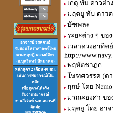
เกตุ ทับ ดาวต่า
ดูดวง
,
หาฤกษ์ด้วยตนเอง
มฤตยู ทับ ดาวต่
ษัฑพละ
ระยะต่าง ๆ ของ
โปรแกรม
Tian-Tek Pro
Version 1
อาจารย์ รสสุคนธ์
เวลาดวงอาทิตย์ 
ราคา 1,000
บาท
รับสอนโหราศาสตร์ไทย
http://www.navy.
ตามทฤษฎี นวางศ์จักร
(อ.บุศรินทร์ ปัทมาคม)
พฤหัตชาฎก
หลักสูตร 2 เดือน 40 ชม.
โษฑศวรรค (ตาบ
เน้นการพยากรณ์เป็น
VCD
และ
DVD
เรียนดวงจีน
หลัก
ฤกษ์ โดย Nemo
ชุดที่
1-2-3
เพื่อดูดวงได้จริง
รับงานพยากรณ์
มรณะองศา ของด
งานอีเว้นท์ นอกสถานที่
มฤตยู โดย อาจ
ติดต่อ
086-3582656