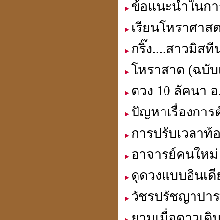
ข้อแนะนำในกา
เรียนโหราศาสตร์
กริ๊ง....สาวมิส
การตั้งสิ่งศักดิ์สิทธิ์
โหราสาด (ฉบับเร
ดวง 10 ลัคนา อ
ปัญหาเรื่องการต
ดวงปี 51ดวงฮวงจุ้ยให้โทษ
นี่เป็นลิขิตฟ้า-ยากจะฝืน
การปรับเวลาท้อ
อาจารย์คนใหม่ 
ดูดวงแบบอินเดี
คิดดี พูดดี ทำดี คบคนดี
ไปสู่สถานที่ดี
วัชรปรัชญาปารม
ยามเมื่อดาวเดิ