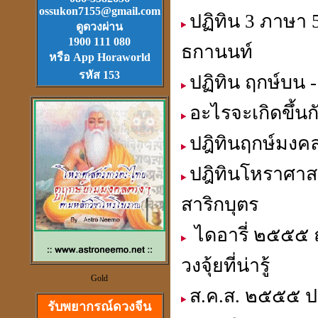
ossukon7155@gmail.com
ปฏิทิน 3 ภาษา 
Download
ฟรี.
ดูดวงผ่าน
ตลับเมตรไฮเทค (ดีที่สุดใน
1900 111 080
ธกานนท์
โลก)วัดได้ยาวไกลที่สุด
หรือ App Horaworld
รหัส 153
ปฏิทิน ฤกษ์บน -
อะไรจะเกิดขึ้น
ปฎิทินฤกษ์มงคล
วัตุถุมงคล
เสริมดวง แก้ชง
ปฎิทินโหราศาสต
สะเดาะเคาะห์ ต่อชะตา
สาริกบุตร
ไดอารี่ ๒๕๕๕ 
วงจุ้ยที่น่ารู้
ดวงจีนและฮวงจุ้ย
Gold
ที่เป็นวิทยาศาสตร์
ส.ค.ส. ๒๕๕๕ ปฎ
รับพยากรณ์ดวงจีน