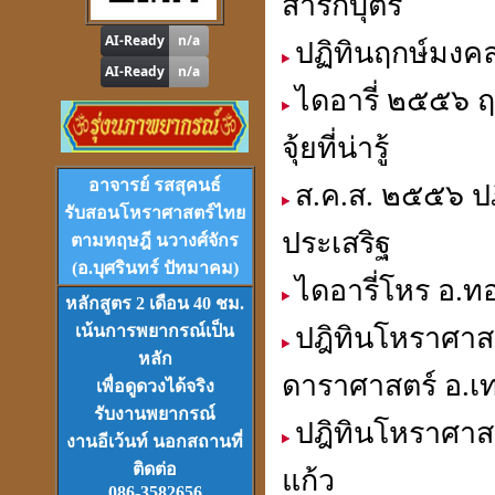
สาริกบุตร
"
รู้หนึ่ง-รู้หมด"
ดูดวง
,
หาฤกษ์ด้วยตนเอง
ปฏิทินฤกษ์มงคล
ไดอารี่ ๒๕๕๖ 
จุ้ยที่น่ารู้
โปรแกรม
Tian-Tek Pro
อาจารย์ รสสุคนธ์
Version 1
ส.ค.ส. ๒๕๕๖ ปฎ
ราคา 1,000
บาท
รับสอนโหราศาสตร์ไทย
ประเสริฐ
ตามทฤษฎี นวางศ์จักร
(อ.บุศรินทร์ ปัทมาคม)
ไดอารี่โหร อ.ทอ
หลักสูตร 2 เดือน 40 ชม.
เน้นการพยากรณ์เป็น
ปฎิทินโหราศาส
หลัก
VCD
และ
DVD
เรียนดวงจีน
ดาราศาสตร์ อ.เท
เพื่อดูดวงได้จริง
ชุดที่
1-2-3
รับงานพยากรณ์
ปฎิทินโหราศาส
งานอีเว้นท์ นอกสถานที่
ติดต่อ
แก้ว
086-3582656