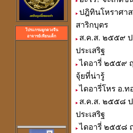
ปฎิทินโหราศาสต
สาริกบุตร
โปรแกรมผูกดวงจีน
ลวงพ่อปลื้ม วัดสวนหงส
ส.ค.ส. ๒๕๕๙ ปฎ
อาจารย์เทียนเต็ก
พระอาจารย์ปุ้ม วัดศาลาแดง
ประเสริฐ
ไดอารี่ ๒๕๕๙ 
จุ้ยที่น่ารู้
ไดอารี่โหร อ.ทอ
ส.ค.ส. ๒๕๕๘ ปฎ
ประเสริฐ
ไดอารี่ ๒๕๕๘ 