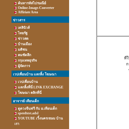
ค้นหารหัสไปรษณีย์
Online-Image-Converter
Affiriate Area
ข่าวสาร
เดลินิวส์
ไทยรัฐ
ข่าวสด
บ้านเมือง
มติชน
คมชัดลึก
ที่
กรุงเทพธุรกิจ
ก
ผู้จัดการ
เวปเพื่อนบ้าน แลกลิ้ง โฆษณา
เวปเพื่อนบ้าน
แลกลิ้งที่นี่ LINK EXCHANGE
โฆษณา คลิกที่นี่
อาจารย์ เทียนเต็ก
ดูดวงจีนฟรี กับ อ.เทียนเต็ก
speedtest.adsl
YOUTUBE เวิ้งนครเขษม บ้าน
เรา