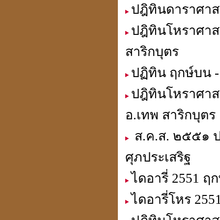
ปฎิทินดาราศาสต
ปฎิทินโหราศาสต
สาริกบุตร
การตั้งสิ่งศักดิ์สิทธิ์
ปฏิทิน ฤกษ์บน -
ปฎิทินโหราศาส
อ.เทพ สาริกบุตร
ดวงปี 51ดวงฮวงจุ้ยให้โทษ
นี่เป็นลิขิตฟ้า-ยากจะฝืน
ส.ค.ส. ๒๕๕๑ ป
ศุภประเสริฐ
ไดอารี่ 2551 ฤ
คิดดี พูดดี ทำดี คบคนดี
ไปสู่สถานที่ดี
ไดอารี่โหร 255