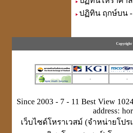
ปฏิทินโหราศาสต
ปฏิทิน ฤกษ์บน -
เปิดกรุจตุคามรามเทพ
รุ่นที่ คุณสนธิไม่มี
Copyright 
เหรียญมงคล แก้ชง เสริมดวง
สะเดาะเคาะห์ต่อชะตา
ที่ร้านเซเว่นทุกสาขา
-
-
Since 2003 - 7 - 11 Best View 1024 
address:
ho
สถานีโทรทัศน์สีช่อง 7.
สี(กระจก 6 ด้าน) มาทำข่าว
เว็บไซด์โหราเวสม์ (จำหน่ายโปรแ
เกี่ยวกับ ปี่เซียะ"
貔貅