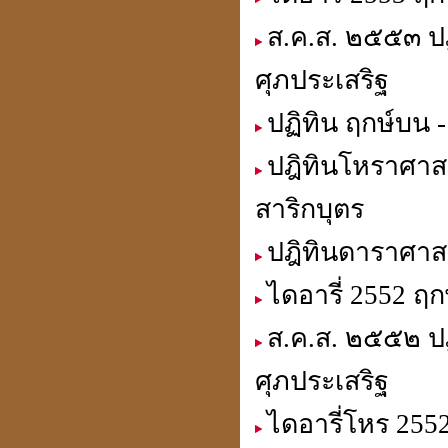
ส.ค.ส. ๒๕๕๓ ปฏ
ศุภประเสริฐ
ประวัติปี่เซียะ
貔貅
ปฏิทิน ฤกษ์บน -
ปฎิทินโหราศาสต
ตำแหน่งขุมทรัพย์
สาริกบุตร
มหาเศรษฐี
ปฎิทินดาราศาสต
ไดอารี่ 2552 ฤ
ฮวงจุ้ย คู่สมพงศ์
ส.ค.ส. ๒๕๕๒ ปฏ
ชง - ฮะ
ศุภประเสริฐ
ไดอารี่โหร 255
ฮวงจุ้ยคนตาย