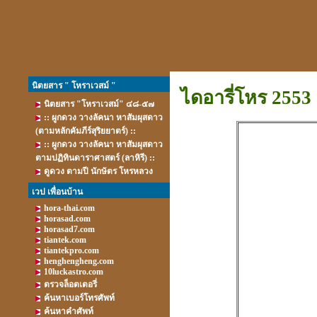
นิตยสาร " โหราเวสม์ "
ไดอารี่โหร 2553
นิตยสาร "โหราเวสม์" ๔๘-๕๗
:: ผูกดวง วางลัคนา หาสัมผุสดาว
(ตามหลักคัมภีร์สุริยยาตร์) ::
:: ผูกดวง วางลัคนา หาสัมผุสดาว
ตามปฏิทินดาราศาสตร์ (ลาหิรี) ::
ดูดวง ตามปี นักษัตร โหรหลวง
เวป เพื่อนบ้าน
hora-thai.com
horasad.com
horasad7.com
tiantek.com
tiantekpro.com
henghengheng.com
10luckastro.com
ตรวจล็อตเตอรี่
ค้นหาเบอร์โทรศัพท์
ค้นหาคำศัพท์