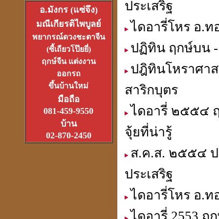
ประเสริฐ
อ.มังกร (แซ่จึง)
มณีเกียรติไพบูลย์
ไดอารี่โหร อ.ทอ
พยากรณ์ดวงชะตาจีน
อาจารย์อ๊อดวัดสายไหม
ปฏิทิน ฤกษ์บน -
(ซี้เถียวโป๊ยยี่)
เจ้าตำรับตระกรุดลูกปืน
(1ส.ค.2550)
ฤกษ์จีน แต่งงาน
ปฎิทินโหราศาสต
ออกรถ
ขึ้นบ้านใหม่
สาริกบุตร
มือถือ
ไดอารี่ ๒๕๕๔ 
081-459-9550
หลวงหนุ่ย
บ้าน
จุ้ยที่น่ารู้
ที่สุดแห่งเจ้าพิธีเทวาภิเษก
02-870-2450
จตุคามราเทพ
27 มิ.ย.2550
ส.ค.ส. ๒๕๕๔ ปฎ
ประเสริฐ
ไดอารี่โหร อ.ทอ
ที่เขาว่ารวยเพราะปี่เซียะ
หรือเป็นที่ฮวงจุ้ยกันแน่
ไดอารี่ 2553 ฤ