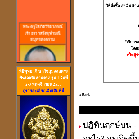
วิธีสั่งซื้อ
ส่งเงินค่าห
พร
ะครูโสภิตวิริยาภรณ์
เจ้าอาวาสวัดจุฬามณี
สมุทรสงคราม
วิธีการส
โดยส
เป็นผู้
พิธีพุทธาภิเษกวัจถุมงคลพระ
พิฆเณศมหามงคล รุ่น 1 วันที่
2-3 พฤศจิกายน 2555
ดูรายละเอียดเพิ่มเติมที่นี่
« Back
วัดสวนหงส์ สุพรรณบุรี
ปฎิทินโหราศาสตร์ และ ไดอารี
ปฏิทินฤกษ์บน - 
อะไร? จะเกิดขึ