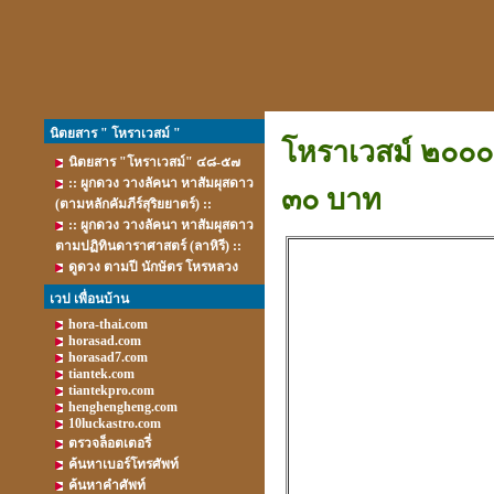
นิตยสาร " โหราเวสม์ "
โหราเวสม์ ๒๐๐๐ 
นิตยสาร "โหราเวสม์" ๔๘-๕๗
:: ผูกดวง วางลัคนา หาสัมผุสดาว
๓๐ บาท
(ตามหลักคัมภีร์สุริยยาตร์) ::
:: ผูกดวง วางลัคนา หาสัมผุสดาว
ตามปฏิทินดาราศาสตร์ (ลาหิรี) ::
ดูดวง ตามปี นักษัตร โหรหลวง
เวป เพื่อนบ้าน
hora-thai.com
horasad.com
horasad7.com
tiantek.com
tiantekpro.com
henghengheng.com
10luckastro.com
ตรวจล็อตเตอรี่
ค้นหาเบอร์โทรศัพท์
ค้นหาคำศัพท์