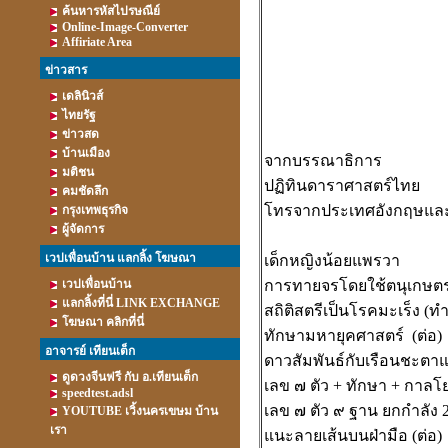
ค้นหารหัสไปรษณีย์
Online-Image-Converter
Affiriate Area
ข่าวสาร
เดลินิวส์
ไทยรัฐ
ข่าวสด
บ้านเมือง
จากบรรณาธิการ
มติชน
ปฏิทินดาราศาสตร์ไทย
คมชัดลึก
โทรจากประเทศอังกฤษและ
กรุงเทพธุรกิจ
ผู้จัดการ
เวปเพื่อนบ้าน แลกลิ้ง โฆษณา
เด็กหญิงน้อยแพรวา
เวปเพื่อนบ้าน
การทายจรโดยใช้ตนุเกษต
แลกลิ้งที่นี่ LINK EXCHANGE
สถิติสตรีเป็นโรคมะเร็ง (ท
โฆษณา คลิกที่นี่
ทักษามหายุคศาสตร์
(ต่อ)
อาจารย์ เทียนเต็ก
ดาวสัมพันธ์กับเรือนช
ดูดวงจีนฟรี กับ อ.เทียนเต็ก
เลข ๗ ตัว + ทักษา + กาลโย
speedtest.adsl
เลข ๗ ตัว ๙ ฐาน ยกกำลัง 2
YOUTUBE เวิ้งนครเขษม บ้าน
เรา
แนะลายเส้นบนฝ่ามือ (ต่อ)