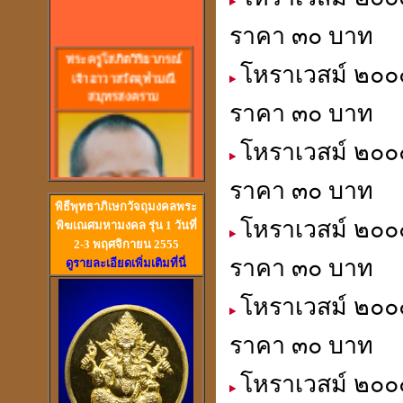
ราคา ๓๐ บาท
พร
ะครูโสภิตวิริยาภรณ์
เจ้าอาวาสวัดจุฬามณี
โหราเวสม์ ๒๐๐๐
สมุทรสงคราม
ราคา ๓๐ บาท
โหราเวสม์ ๒๐๐
ราคา ๓๐ บาท
พิธีพุทธาภิเษกวัจถุมงคลพระ
โหราเวสม์ ๒๐๐๐
พิฆเณศมหามงคล รุ่น 1 วันที่
2-3 พฤศจิกายน 2555
ราคา ๓๐ บาท
ดูรายละเอียดเพิ่มเติมที่นี่
วัดสวนหงส์ สุพรรณบุรี
โหราเวสม์ ๒๐๐
ราคา ๓๐ บาท
โหราเวสม์ ๒๐๐๐