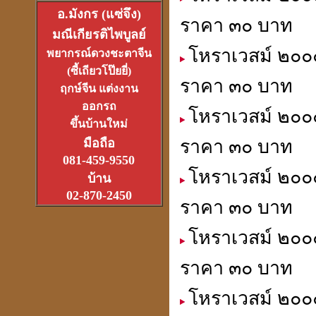
อ.มังกร (แซ่จึง)
ราคา ๓๐ บาท
มณีเกียรติไพบูลย์
อาจารย์อ๊อดวัดสายไหม
โหราเวสม์ ๒๐๐๐
พยากรณ์ดวงชะตาจีน
เจ้าตำรับตระกรุดลูกปืน
(ซี้เถียวโป๊ยยี่)
(1ส.ค.2550)
ราคา ๓๐ บาท
ฤกษ์จีน แต่งงาน
ออกรถ
โหราเวสม์ ๒๐๐
ขึ้นบ้านใหม่
มือถือ
ราคา ๓๐ บาท
081-459-9550
หลวงหนุ่ย
โหราเวสม์ ๒๐๐๐
ที่สุดแห่งเจ้าพิธีเทวาภิเษก
บ้าน
จตุคามราเทพ
27 มิ.ย.2550
02-870-2450
ราคา ๓๐ บาท
โหราเวสม์ ๒๐๐๐
ราคา ๓๐ บาท
ที่เขาว่ารวยเพราะปี่เซียะ
โหราเวสม์ ๒๐๐๐
หรือเป็นที่ฮวงจุ้ยกันแน่