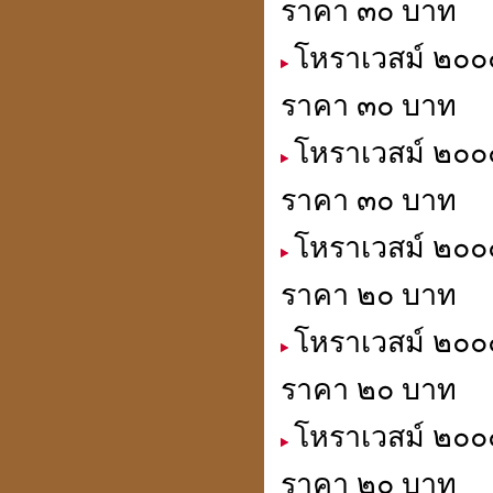
ราคา ๓๐ บาท
โหราเวสม์ ๒๐๐๐
ราคา ๓๐ บาท
โหราเวสม์ ๒๐๐๐
ราคา ๓๐ บาท
โหราเวสม์ ๒๐๐๐
ราคา ๒๐ บาท
โหราเวสม์ ๒๐๐
ราคา ๒๐ บาท
โหราเวสม์ ๒๐๐๐
ราคา ๒๐ บาท