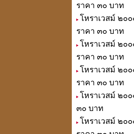
ราคา ๓๐ บาท
โหราเวสม์ ๒๐๐๐
ประวัติปี่เซียะ
貔貅
ราคา ๓๐ บาท
โหราเวสม์ ๒๐๐๐
ตำแหน่งขุมทรัพย์
ราคา ๓๐ บาท
มหาเศรษฐี
โหราเวสม์ ๒๐๐๐
ราคา ๓๐ บาท
ฮวงจุ้ย คู่สมพงศ์
โหราเวสม์ ๒๐๐๐
ชง - ฮะ
๓๐ บาท
โหราเวสม์ ๒๐๐๐
ฮวงจุ้ยคนตาย