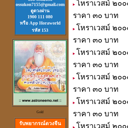
โหราเวสม์ ๒๐๐๐
Download
ฟรี.
ossukon7155@gmail.com
ตลับเมตรไฮเทค (ดีที่สุดใน
ดูดวงผ่าน
ราคา ๓๐ บาท
โลก)วัดได้ยาวไกลที่สุด
1900 111 080
หรือ App Horaworld
โหราเวสม์ ๒๐๐๐
รหัส 153
ราคา ๓๐ บาท
โหราเวสม์ ๒๐๐๐
วัตุถุมงคล
เสริมดวง แก้ชง
ราคา ๓๐ บาท
สะเดาะเคาะห์ ต่อชะตา
โหราเวสม์ ๒๐๐๐
ราคา ๓๐ บาท
โหราเวสม์ ๒๐๐๐
ดวงจีนและฮวงจุ้ย
ที่เป็นวิทยาศาสตร์
ราคา ๓๐ บาท
Gold
รับพยากรณ์ดวงจีน
โหราเวสม์ ๒๐๐