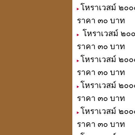
โหราเวสม์ ๒๐๐๐
เปิดกรุจตุคามรามเทพ
ราคา ๓๐ บาท
รุ่นที่ คุณสนธิไม่มี
โหราเวสม์ ๒๐๐๐
ราคา ๓๐ บาท
โหราเวสม์ ๒๐๐๐
เหรียญมงคล แก้ชง เสริมดวง
สะเดาะเคาะห์ต่อชะตา
ราคา ๓๐ บาท
ที่ร้านเซเว่นทุกสาขา
โหราเวสม์ ๒๐๐๐
ราคา ๓๐ บาท
สถานีโทรทัศน์สีช่อง 7.
โหราเวสม์ ๒๐๐๐
สี(กระจก 6 ด้าน) มาทำข่าว
เกี่ยวกับ ปี่เซียะ"
貔貅
ราคา ๓๐ บาท