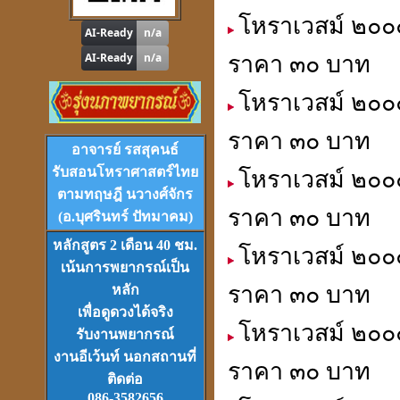
ดูดวง
,
หาฤกษ์ด้วยตนเอง
โหราเวสม์ ๒๐๐
ราคา ๓๐ บาท
โหราเวสม์ ๒๐๐๐
โปรแกรม
Tian-Tek Pro
ราคา ๓๐ บาท
Version 1
อาจารย์ รสสุคนธ์
ราคา 1,000
บาท
รับสอนโหราศาสตร์ไทย
โหราเวสม์ ๒๐๐๐
ตามทฤษฎี นวางศ์จักร
ราคา ๓๐ บาท
(อ.บุศรินทร์ ปัทมาคม)
หลักสูตร 2 เดือน 40 ชม.
โหราเวสม์ ๒๐๐๐
เน้นการพยากรณ์เป็น
VCD
และ
DVD
เรียนดวงจีน
ราคา ๓๐ บาท
หลัก
ชุดที่
1-2-3
เพื่อดูดวงได้จริง
โหราเวสม์ ๒๐๐๐
รับงานพยากรณ์
งานอีเว้นท์ นอกสถานที่
ราคา ๓๐ บาท
ติดต่อ
086-3582656