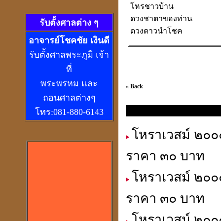
โหรชาวบ้าน
ดวงชาตาของท่าน
รับตั้งศาลต่าง ๆ
ดวงดาวนำโชค
อ
าจารย์โชคชัย เงินดี
รับตั้งศาลพระภูมิ เจ้า
ที่
พระพรหม และ
« Back
ถอนศาลต่างๆ
โทร:081-880-6143
นิตยสาร โหราเวสม์ ประจำเดือ
โหราเวสม์ ๒๐๐๐
ราคา ๓๐ บาท
โหราเวสม์ ๒๐๐๐
ราคา ๓๐ บาท
โหราเวสม์ ๒๐๐๐