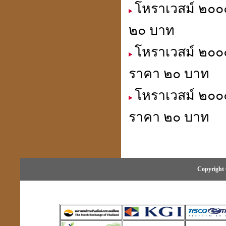
โหราเวสม์ ๒๐๐๐
๒๐ บาท
โหราเวสม์ ๒๐๐๐
ราคา ๒๐ บาท
โหราเวสม์ ๒๐๐๐
ราคา ๒๐ บาท
Copyright 