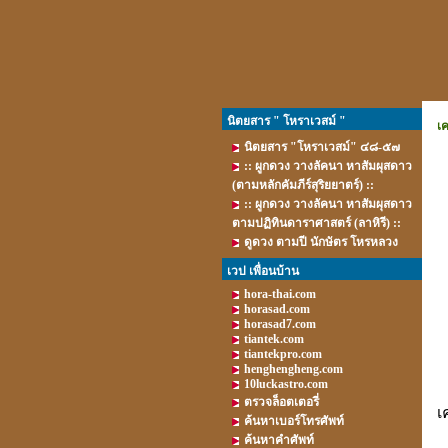
นิตยสาร " โหราเวสม์ "
เ
นิตยสาร "โหราเวสม์" ๔๘-๕๗
:: ผูกดวง วางลัคนา หาสัมผุสดาว
(ตามหลักคัมภีร์สุริยยาตร์) ::
:: ผูกดวง วางลัคนา หาสัมผุสดาว
ตามปฏิทินดาราศาสตร์ (ลาหิรี) ::
ดูดวง ตามปี นักษัตร โหรหลวง
เวป เพื่อนบ้าน
hora-thai.com
horasad.com
horasad7.com
tiantek.com
tiantekpro.com
henghengheng.com
10luckastro.com
ตรวจล็อตเตอรี่
เ
ค้นหาเบอร์โทรศัพท์
ค้นหาคำศัพท์