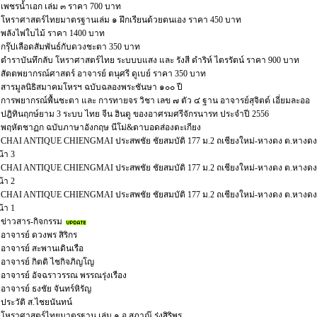
เพชรน้ำเอก เล่ม ๓ ราคา 700 บาท
โหราศาสตร์ไทยมาตรฐานเล่ม ๑ ฝึกเรียนด้วยตนเอง ราคา 450 บาท
พลังไพ่ใบไม้ ราคา 1400 บาท
กรุ๊ปเลือดสัมพันธ์กับดวงชะตา 350 บาท
ตำราบันทึกลับ โหราศาสตร์ไทย ระบบบแสง และ รังสี ดำริห์ ไตรรัตน์ ราคา 900 บาท
สัตตพยากรณ์ศาสตร์ อาจารย์ ตนุศรี ดูเบย์ ราคา 350 บาท
สารมูลนิธิสมาคมโหรฯ ฉบับฉลองพระชันษา ๑๐๐ ปี
การพยากรณ์พื้นชะตา และ การทายจร วิชา เลข ๗ ตัว ๔ ฐาน อาจารย์สุจิตต์ เอี่ยมละออ
ปฎิทินฤกษ์ยาม 3 ระบบ ไทย จีน ฮินดู ของอาศรมศรีจักรนารท ประจำปี 2556
พฤหัตชาฏก ฉบับภาษาอังกฤษ นีโม่&ตาบอดส่องตะเกียง
CHAI ANTIQUE CHIENGMAI ประสพชัย ชัยสมบัติ 177 ม.2 ถเชียงใหม่-หางดง ต.หางดง อ
้า 3
CHAI ANTIQUE CHIENGMAI ประสพชัย ชัยสมบัติ 177 ม.2 ถเชียงใหม่-หางดง ต.หางดง อ
้า 2
CHAI ANTIQUE CHIENGMAI ประสพชัย ชัยสมบัติ 177 ม.2 ถเชียงใหม่-หางดง ต.หางดง อ
้า 1
ข่าวสาร-กิจกรรม
อาจารย์ ดวงพร สิริกร
อาจารย์ สะพานเดินเรือ
อาจารย์ กิตติ ไชกิจภิญโญ
อาจารย์ อัจฉราวรรณ พรรณรุ่งเรือง
อาจารย์ ธงชัย จันทร์หิรัญ
ประวัติ ส.ไชยนันทน์
โหราศาสตร์ไทยมาตรฐาน เล่ม ๑ อ.สุภาณ๊ รุ่งสิริพร