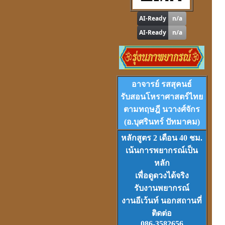
ดูดวง
,
หาฤกษ์ด้วยตนเอง
โปรแกรม
Tian-Tek Pro
Version 1
อาจารย์ รสสุคนธ์
ราคา 1,000
บาท
รับสอนโหราศาสตร์ไทย
ตามทฤษฎี นวางศ์จักร
(อ.บุศรินทร์ ปัทมาคม)
หลักสูตร 2 เดือน 40 ชม.
เน้นการพยากรณ์เป็น
VCD
และ
DVD
เรียนดวงจีน
หลัก
ชุดที่
1-2-3
เพื่อดูดวงได้จริง
รับงานพยากรณ์
งานอีเว้นท์ นอกสถานที่
ติดต่อ
086-3582656