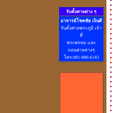
รับตั้งศาลต่าง ๆ
อ
าจารย์โชคชัย เงินดี
รับตั้งศาลพระภูมิ เจ้า
ที่
พระพรหม และ
ถอนศาลต่างๆ
โทร:081-880-6143