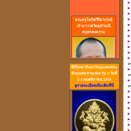
พร
ะครูโสภิตวิริยาภรณ์
เจ้าอาวาสวัดจุฬามณี
สมุทรสงคราม
หน
พิธีพุทธาภิเษกวัจถุมงคลพระ
พิฆเณศมหามงคล รุ่น 1 วันที่
หน
2-3 พฤศจิกายน 2555
ดูรายละเอียดเพิ่มเติมที่นี่
หน
วัดสวนหงส์ สุพรรณบุรี