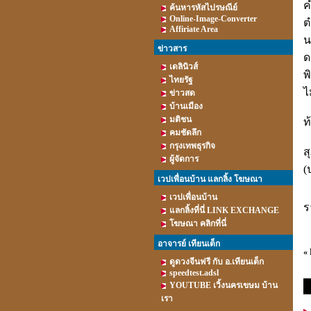
ค
ค้นหารหัสไปรษณีย์
Online-Image-Converter
ต
Affiriate Area
น
ข่าวสาร
ด
เดลินิวส์
พ
ไทยรัฐ
ไ
ข่าวสด
บ้านเมือง
มติชน
ท
คมชัดลึก
กรุงเทพธุรกิจ
ส
ผู้จัดการ
(
เวปเพื่อนบ้าน แลกลิ้ง โฆษณา
เวปเพื่อนบ้าน
ร
แลกลิ้งที่นี่ LINK EXCHANGE
โฆษณา คลิกที่นี่
อาจารย์ เทียนเต็ก
«
ดูดวงจีนฟรี กับ อ.เทียนเต็ก
speedtest.adsl
YOUTUBE เวิ้งนครเขษม บ้าน
เรา