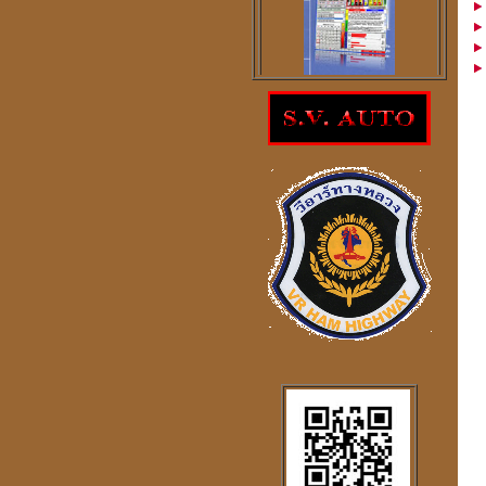
โปรแกรม
ตรวจสอบโชคลาภความ
ร่ำรวย
ราคา 300
บาท
โปรแกรมดูดวงจีน
2
ภาษา
windows mobile
โปรแกรมดวงจีน
"
รู้หนึ่ง-รู้หมด"