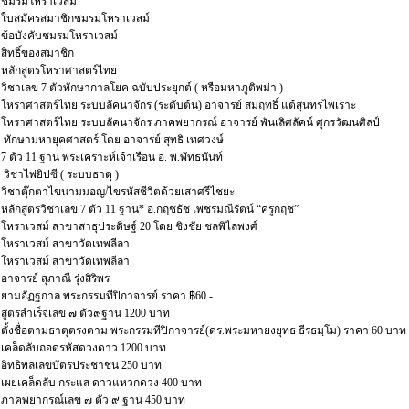
ชมรมโหราเวสม์
ใบสมัครสมาชิกชมรมโหราเวสม์
ข้อบังคับชมรมโหราเวสม์
สิทธิ์ของสมาชิก
หลักสูตรโหราศาสตร์ไทย
วิชาเลข 7 ตัวทักษากาลโยค ฉบับประยุกต์ ( หรือมหาภูติพม่า )
โหราศาสตร์ไทย ระบบลัคนาจักร (ระดับต้น) อาจารย์ สมฤทธิ์ แต้สุนทรไพเราะ
โหราศาสตร์ไทย ระบบลัคนาจักร ภาคพยากรณ์ อาจารย์ พันเลิศลัคน์ ศุกรวัฒนศิลป์
ทักษามหายุคศาสตร์ โดย อาจารย์ สุทธิ เทศวงษ์
7 ตัว 11 ฐาน พระเคราะห์เจ้าเรือน อ. พ.พัทธนันท์
วิชาไพ่ยิปซี ( ระบบธาตุ )
วิชาตุ๊กตาไขนามมอญ/ไขรหัสชีวิตด้วยเสาศรีไชยะ
หลักสูตรวิชาเลข 7 ตัว 11 ฐาน* อ.กฤชธัช เพชรมณีรัตน์ “ครูกฤช”
โหราเวสม์ สาขาสาธุประดิษฐ์ 20 โดย ชิงชัย ชลพิไลพงศ์
โหราเวสม์ สาขาวัดเทพลีลา
โหราเวสม์ สาขาวัดเทพลีลา
อาจารย์ สุภาณี รุ่งสิริพร
ยามอัฏฐกาล พระกรรมทีปิกาจารย์ ราคา ฿60.-
สูตรสำเร็จเลข ๗ ตัว๙ฐาน 1200 บาท
ตั้งชื่อตามธาตุตรงตาม พระกรรมทีปิกาจารย์(ดร.พระมหายงยุทธ ธีรธมฺโม) ราคา 60 บาท
เคล็ดลับถอดรหัสดวงดาว 1200 บาท
อิทธิพลเลขบัตรประชาชน 250 บาท
เผยเคล็ดลับ กระแส ดาวแหวกดวง 400 บาท
ภาคพยากรณ์เลข ๗ ตัว ๙ ฐาน 450 บาท