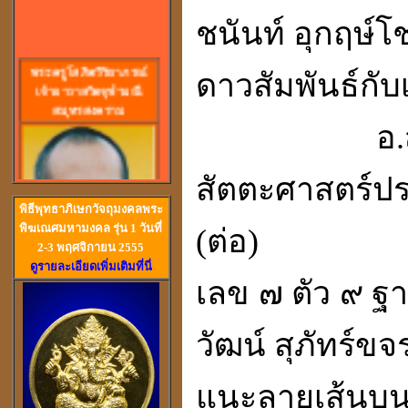
ชนันท์ อุกฤษ์โ
พร
ะครูโสภิตวิริยาภรณ์
ดาวสัมพันธ์กั
เจ้าอาวาสวัดจุฬามณี
สมุทรสงคราม
อ.
สัตตะศาสตร์ปร
พิธีพุทธาภิเษกวัจถุมงคลพระ
พิฆเณศมหามงคล รุ่น 1 วันที่
(ต่อ)
2-3 พฤศจิกายน 2555
ดูรายละเอียดเพิ่มเติมที่นี่
เลข ๗ ตัว ๙ ฐ
วัดสวนหงส์ สุพรรณบุรี
วัฒน์ สุภัทร์ขจ
แนะลายเส้นบนฝ