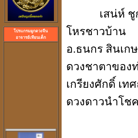
เสน่ห์ ชู
โหรชาวบ้าน
โปรแกรมผูกดวงจีน
ลวงพ่อปลื้ม วัดสวนหงส
อาจารย์เทียนเต็ก
พระอาจารย์ปุ้ม วัดศาลาแดง
อ.ธนกร สินเก
ดวงชาตาของท
เกรียงศักดิ์ เท
ดวงดาวนำโช