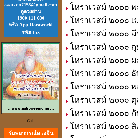
ossukon7155@gmail.com
โหราเวสม์ ๒๐๐๐ พ
Download
ฟรี.
ดูดวงผ่าน
ตลับเมตรไฮเทค (ดีที่สุดใน
1900 111 080
โหราเวสม์ ๒๐๐๐ เ
โลก)วัดได้ยาวไกลที่สุด
หรือ App Horaworld
โหราเวสม์ ๒๐๐๐ มี
รหัส 153
โหราเวสม์ ๒๐๐๐ กุ
โหราเวสม์ ๒๐๐๐ ม
วัตุถุมงคล
เสริมดวง แก้ชง
โหราเวสม์ ๒๐๐๐ ธั
สะเดาะเคาะห์ ต่อชะตา
โหราเวสม์ ๒๐๐๐ พ
โหราเวสม์ ๒๐๐๐ ตุ
โหราเวสม์ ๒๐๐๐ กั
ดวงจีนและฮวงจุ้ย
Gold
ที่เป็นวิทยาศาสตร์
โหราเวสม์ ๒๐๐๐ สิ
รับพยากรณ์ดวงจีน