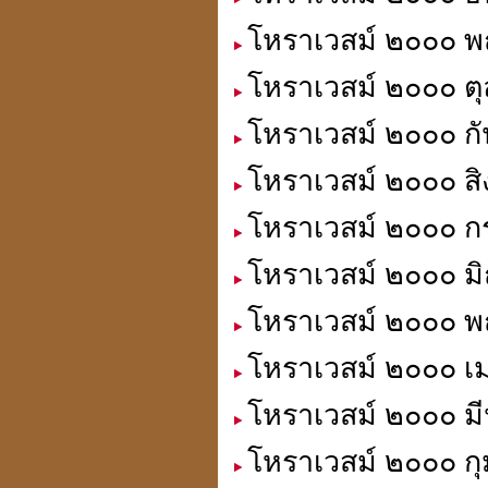
โหราเวสม์ ๒๐๐๐ พฤ
เปิดกรุจตุคามรามเทพ
โหราเวสม์ ๒๐๐๐ ตุ
รุ่นที่ คุณสนธิไม่มี
โหราเวสม์ ๒๐๐๐ กั
โหราเวสม์ ๒๐๐๐ สิ
โหราเวสม์ ๒๐๐๐ ก
เหรียญมงคล แก้ชง เสริมดวง
สะเดาะเคาะห์ต่อชะตา
โหราเวสม์ ๒๐๐๐ มิ
ที่ร้านเซเว่นทุกสาขา
โหราเวสม์ ๒๐๐๐ พ
โหราเวสม์ ๒๐๐๐ เม
สถานีโทรทัศน์สีช่อง 7.
โหราเวสม์ ๒๐๐๐ มี
สี(กระจก 6 ด้าน) มาทำข่าว
เกี่ยวกับ ปี่เซียะ"
貔貅
โหราเวสม์ ๒๐๐๐ กุ