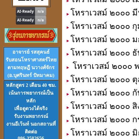
ดูดวง
,
หาฤกษ์ด้วยตนเอง
โหราเวสม์ ๒๐๐๐ มี
โหราเวสม์ ๒๐๐๐ กุ
โหราเวสม์ ๒๐๐๐ ม
โปรแกรม
Tian-Tek Pro
โหราเวสม์ ๒๐๐๐ ธั
Version 1
อาจารย์ รสสุคนธ์
ราคา 1,000
บาท
รับสอนโหราศาสตร์ไทย
โหราเวสม์ ๒๐๐๐ พ
ตามทฤษฎี นวางศ์จักร
(อ.บุศรินทร์ ปัทมาคม)
โหราเวสม์ ๒๐๐๐ ตุ
หลักสูตร 2 เดือน 40 ชม.
โหราเวสม์ ๒๐๐๐ กั
เน้นการพยากรณ์เป็น
VCD
และ
DVD
เรียนดวงจีน
หลัก
โหราเวสม์ ๒๐๐๐ สิ
ชุดที่
1-2-3
เพื่อดูดวงได้จริง
รับงานพยากรณ์
โหราเวสม์ ๒๐๐๐ ก
งานอีเว้นท์ นอกสถานที่
โหราเวสม์ ๒๐๐๐ มิ
ติดต่อ
086-3582656