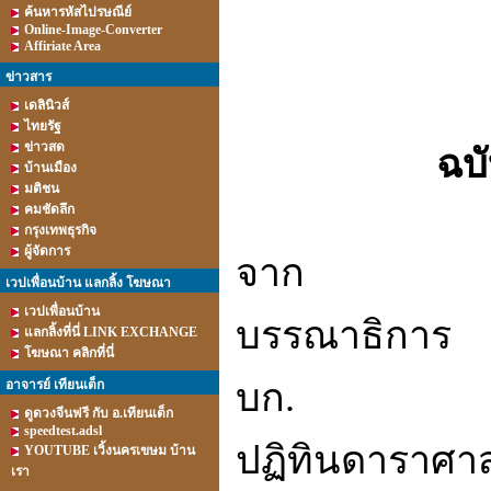
ค้นหารหัสไปรษณีย์
Online-Image-Converter
Affiriate Area
ข่าวสาร
เดลินิวส์
ไทยรัฐ
ข่าวสด
ฉบั
บ้านเมือง
มติชน
คมชัดลึก
กรุงเทพธุรกิจ
ผู้จัดการ
จาก
เวปเพื่อนบ้าน แลกลิ้ง โฆษณา
เวปเพื่อนบ้าน
บรรณาธิการ
แลกลิ้งที่นี่ LINK EXCHANGE
โฆษณา คลิกที่นี่
บก
.
อาจารย์ เทียนเต็ก
ดูดวงจีนฟรี กับ อ.เทียนเต็ก
speedtest.adsl
ปฏิทินดาราศา
YOUTUBE เวิ้งนครเขษม บ้าน
เรา