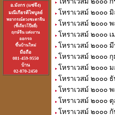
โหราเวสม์ ๒๐๐๐ ก
อ.มังกร (แซ่จึง)
โหราเวสม์ ๒๐๐๐ มิ
มณีเกียรติไพบูลย์
อาจารย์อ๊อดวัดสายไหม
พยากรณ์ดวงชะตาจีน
โหราเวสม์ ๒๐๐๐ พ
เจ้าตำรับตระกรุดลูกปืน
(ซี้เถียวโป๊ยยี่)
(1ส.ค.2550)
ฤกษ์จีน แต่งงาน
โหราเวสม์ ๒๐๐๐ เ
ออกรถ
โหราเวสม์ ๒๐๐๐ มี
ขึ้นบ้านใหม่
มือถือ
โหราเวสม์ ๒๐๐๐ กุ
081-459-9550
หลวงหนุ่ย
บ้าน
โหราเวสม์ ๒๐๐๐ ม
ที่สุดแห่งเจ้าพิธีเทวาภิเษก
02-870-2450
จตุคามราเทพ
27 มิ.ย.2550
โหราเวสม์ ๒๐๐๐ ธั
โหราเวสม์ ๒๐๐๐ พฤ
โหราเวสม์ ๒๐๐๐ ตุ
ที่เขาว่ารวยเพราะปี่เซียะ
หรือเป็นที่ฮวงจุ้ยกันแน่
โหราเวสม์ ๒๐๐๐ กั