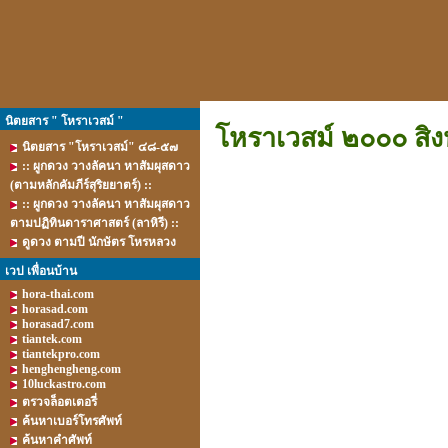
นิตยสาร " โหราเวสม์ "
โหราเวสม์ ๒๐๐๐ สิง
นิตยสาร "โหราเวสม์" ๔๘-๕๗
:: ผูกดวง วางลัคนา หาสัมผุสดาว
(ตามหลักคัมภีร์สุริยยาตร์) ::
:: ผูกดวง วางลัคนา หาสัมผุสดาว
ตามปฏิทินดาราศาสตร์ (ลาหิรี) ::
ดูดวง ตามปี นักษัตร โหรหลวง
เวป เพื่อนบ้าน
hora-thai.com
horasad.com
horasad7.com
tiantek.com
tiantekpro.com
henghengheng.com
10luckastro.com
ตรวจล็อตเตอรี่
ค้นหาเบอร์โทรศัพท์
ค้นหาคำศัพท์