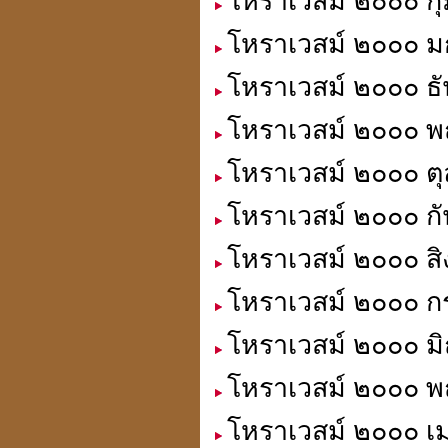
โหราเวสม์ ๒๐๐๐ กุ
โหราเวสม์ ๒๐๐๐ มก
โหราเวสม์ ๒๐๐๐ ธั
โหราเวสม์ ๒๐๐๐ พฤ
โหราเวสม์ ๒๐๐๐ ตุ
โหราเวสม์ ๒๐๐๐ กั
โหราเวสม์ ๒๐๐๐ สิ
โหราเวสม์ ๒๐๐๐ ก
โหราเวสม์ ๒๐๐๐ มิ
โหราเวสม์ ๒๐๐๐ พ
โหราเวสม์ ๒๐๐๐ เม