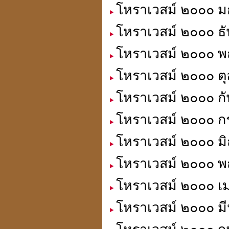
โหราเวสม์ ๒๐๐๐ ม
โหราเวสม์ ๒๐๐๐ ธั
โหราเวสม์ ๒๐๐๐ พฤ
โหราเวสม์ ๒๐๐๐ ตุ
โหราเวสม์ ๒๐๐๐ กั
โหราเวสม์ ๒๐๐๐ ก
โหราเวสม์ ๒๐๐๐ มิ
โหราเวสม์ ๒๐๐๐ พ
โหราเวสม์ ๒๐๐๐ เม
โหราเวสม์ ๒๐๐๐ มี