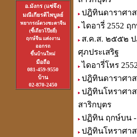
อ.มังกร (แซ่จึง)
ปฎิทินดาราศาสต
มณีเกียรติไพบูลย์
อาจารย์อ๊อดวัดสายไหม
เจ้าตำรับตระกรุดลูกปืน
พยากรณ์ดวงชะตาจีน
ไดอารี่ 2552 ฤ
(1ส.ค.2550)
(ซี้เถียวโป๊ยยี่)
ส.ค.ส. ๒๕๕๒ ปฏ
ฤกษ์จีน แต่งงาน
ออกรถ
ศุภประเสริฐ
ขึ้นบ้านใหม่
มือถือ
ไดอารี่โหร 255
หลวงหนุ่ย
081-459-9550
ที่สุดแห่งเจ้าพิธีเทวาภิเษก
ปฎิทินดาราศาสต
บ้าน
จตุคามราเทพ
27 มิ.ย.2550
02-870-2450
ปฎิทินโหราศาสต
สาริกบุตร
ปฏิทิน ฤกษ์บน -
ที่เขาว่ารวยเพราะปี่เซียะ
หรือเป็นที่ฮวงจุ้ยกันแน่
ปฎิทินโหราศาส