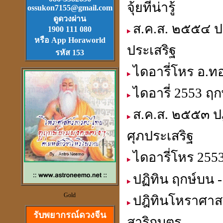
จุ้ยที่น่ารู้
ossukon7155@gmail.com
ตลับเมตรไฮเทค (ดีที่สุดใน
ดูดวงผ่าน
โลก)วัดได้ยาวไกลที่สุด
ส.ค.ส. ๒๕๕๔ ปฎ
1900 111 080
หรือ App Horaworld
ประเสริฐ
รหัส 153
ไดอารี่โหร อ.ทอ
วัตุถุมงคล
ไดอารี่ 2553 ฤ
เสริมดวง แก้ชง
สะเดาะเคาะห์ ต่อชะตา
ส.ค.ส. ๒๕๕๓ ปฏ
ศุภประเสริฐ
ไดอารี่โหร 255
ดวงจีนและฮวงจุ้ย
ปฏิทิน ฤกษ์บน -
ที่เป็นวิทยาศาสตร์
Gold
ปฎิทินโหราศาสต
รับพยากรณ์ดวงจีน
สาริกบุตร