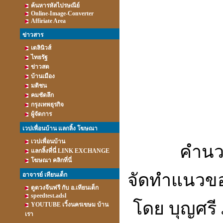
ค้นหารหัสไปรษณีย์
Online-Image-Converter
Affiriate Area
ข่าวสาร
เดลินิวส์
ไทยรัฐ
ข่าวสด
บ้านเมือง
มติชน
คมชัดลึก
กรุงเทพธุรกิจ
ผู้จัดการ
เวปเพื่อนบ้าน แลกลิ้ง โฆษณา
เวปเพื่อนบ้าน
คำนว
แลกลิ้งที่นี่ LINK EXCHANGE
โฆษณา คลิกที่นี่
จัดทำแนวของ
อาจารย์ เทียนเต็ก
ดูดวงจีนฟรี กับ อ.เทียนเต็ก
speedtest.adsl
โดย บุญศรี 
YOUTUBE เวิ้งนครเขษม บ้าน
เรา