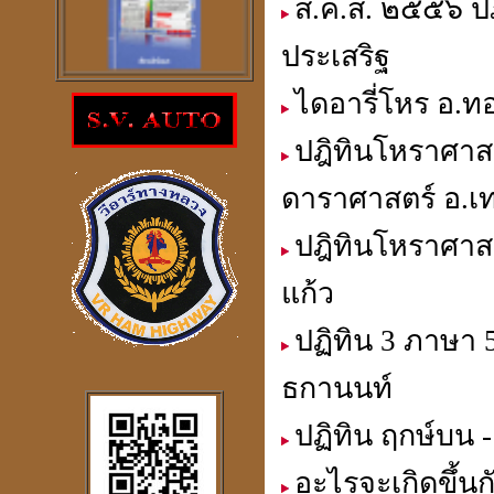
ส.ค.ส. ๒๕๕๖ ปฎ
ประเสริฐ
โปรแกรม
ไดอารี่โหร อ.ทอ
ตรวจสอบโชคลาภความ
ร่ำรวย
ปฎิทินโหราศาส
ราคา 300
บาท
ดาราศาสตร์ อ.เท
ปฎิทินโหราศาส
แก้ว
โปรแกรมดูดวงจีน
2
ภาษา
windows mobile
ปฏิทิน 3 ภาษา 
ธกานนท์
ปฏิทิน ฤกษ์บน -
โปรแกรมดวงจีน
"
รู้หนึ่ง-รู้หมด"
อะไรจะเกิดขึ้น
ดูดวง
,
หาฤกษ์ด้วยตนเอง