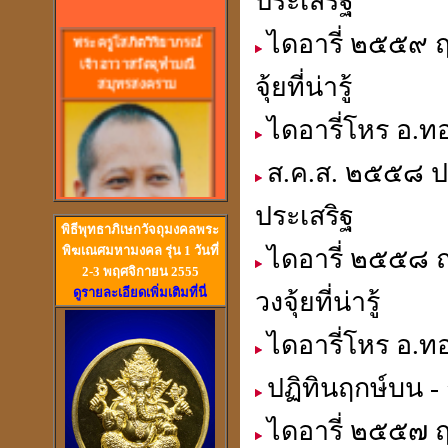
ประเสริฐ
พร
ะครูโสภิตวิริยาภรณ์
ไดอารี่ ๒๕๕๙ 
เจ้าอาวาสวัดจุฬามณี
สมุทรสงคราม
จุ้ยที่น่ารู้
ไดอารี่โหร อ.ทอ
ส.ค.ส. ๒๕๕๘ ปฎ
ประเสริฐ
พิธีพุทธาภิเษกวัจถุมงคลพระ
พิฆเณศมหามงคล รุ่น 1 วันที่
ไดอารี่ ๒๕๕๘ 
2-3 พฤศจิกายน 2555
ดูรายละเอียดเพิ่มเติมที่นี่
วงจุ้ยที่น่ารู้
วัดสวนหงส์ สุพรรณบุรี
ไดอารี่โหร อ.ทอ
ปฏิทินฤกษ์บน - 
ไดอารี่ ๒๕๕๗ 