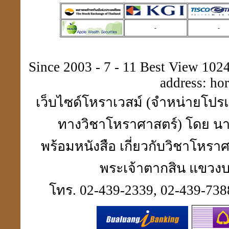
-
-
การตั้งสิ่งศักดิ์สิทธิ์
Since 2003 - 7 - 11 Best View 1024 
address:
ho
เว็บไซด์โหราเวสม์ (จำหน่ายโปรแ
ดวงปี 51ดวงฮวงจุ้ยให้โทษ
นี่เป็นลิขิตฟ้า-ยากจะฝืน
ทางวิชาโหราศาสตร์) โดย นา
พร้อมหนังสือ เกี่ยวกับวิชาโห
พระเจ้าตากสิน แขวงบา
คิดดี พูดดี ทำดี คบคนดี
ไปสู่สถานที่ดี
โทร. 02-439-2339, 02-439-7388