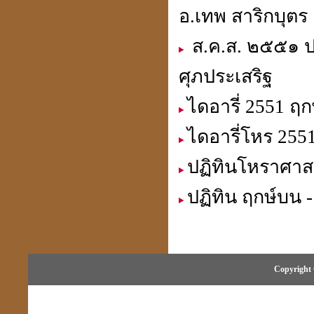
อ.เทพ สาริกบุตร
ประวัติปี่เซียะ
貔貅
ส.ค.ส. ๒๕๕๑ ป
ศุภประเสริฐ
ไดอารี่ 2551 ฤ
ตำแหน่งขุมทรัพย์
มหาเศรษฐี
ไดอารี่โหร 255
ปฏิทินโหราศาสต
ปฏิทิน ฤกษ์บน -
ฮวงจุ้ย คู่สมพงศ์
ชง - ฮะ
Copyright 
ฮวงจุ้ยคนตาย