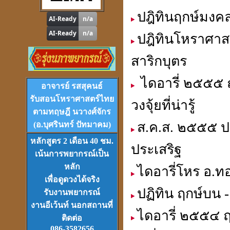
ปฎิทินฤกษ์มงคล
ปฎิทินโหราศาสต
สาริกบุตร
โปรแกรม
Tian-Tek Pro
Version 1
ไดอารี่ ๒๕๕๕ 
ราคา 1,000
บาท
อาจารย์ รสสุคนธ์
รับสอนโหราศาสตร์ไทย
วงจุ้ยที่น่ารู้
ตามทฤษฎี นวางศ์จักร
ส.ค.ส. ๒๕๕๕ ปฎ
(อ.บุศรินทร์ ปัทมาคม)
หลักสูตร 2 เดือน 40 ชม.
ประเสริฐ
VCD
และ
DVD
เรียนดวงจีน
เน้นการพยากรณ์เป็น
ชุดที่
1-2-3
หลัก
ไดอารี่โหร อ.ทอ
เพื่อดูดวงได้จริง
ปฏิทิน ฤกษ์บน -
รับงานพยากรณ์
งานอีเว้นท์ นอกสถานที่
ไดอารี่ ๒๕๕๔ 
ติดต่อ
086-3582656
Download
ฟรี.