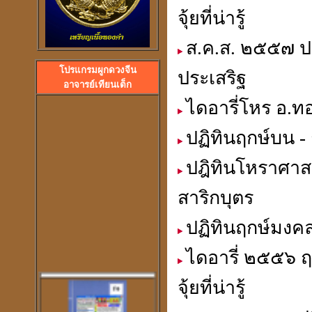
จุ้ยที่น่ารู้
ส.ค.ส. ๒๕๕๗ ปฎ
ลวงพ่อปลื้ม วัดสวนหงส
พระอาจารย์ปุ้ม วัดศาลาแดง
โปรแกรมผูกดวงจีน
ประเสริฐ
อาจารย์เทียนเต็ก
ไดอารี่โหร อ.ทอ
ปฏิทินฤกษ์บน - 
ปฎิทินโหราศาสต
สาริกบุตร
ปฏิทินฤกษ์มงคล
ไดอารี่ ๒๕๕๖ 
จุ้ยที่น่ารู้