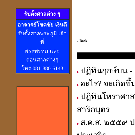
รับตั้งศาลต่าง ๆ
อ
าจารย์โชคชัย เงินดี
รับตั้งศาลพระภูมิ เจ้า
« Back
ที่
พระพรหม และ
ปฎิทินโหราศาสตร์ และ ไดอารี
ถอนศาลต่างๆ
โทร:081-880-6143
ปฏิทินฤกษ์บน - 
อะไร? จะเกิดขึ
ปฎิทินโหราศาสต
สาริกบุตร
ส.ค.ส. ๒๕๕๙ ปฎ