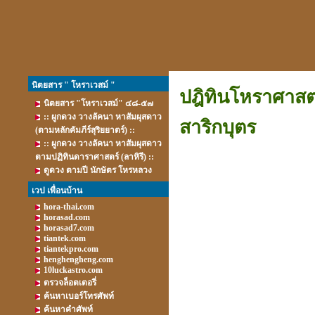
นิตยสาร " โหราเวสม์ "
ปฎิทินโหราศาสตร
นิตยสาร "โหราเวสม์" ๔๘-๕๗
:: ผูกดวง วางลัคนา หาสัมผุสดาว
สาริกบุตร
(ตามหลักคัมภีร์สุริยยาตร์) ::
:: ผูกดวง วางลัคนา หาสัมผุสดาว
ตามปฏิทินดาราศาสตร์ (ลาหิรี) ::
ดูดวง ตามปี นักษัตร โหรหลวง
เวป เพื่อนบ้าน
hora-thai.com
horasad.com
horasad7.com
tiantek.com
tiantekpro.com
henghengheng.com
10luckastro.com
ตรวจล็อตเตอรี่
ค้นหาเบอร์โทรศัพท์
ค้นหาคำศัพท์