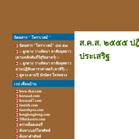
นิตยสาร " โหราเวสม์ "
ส.ค.ส. ๒๕๕๕ ปฎิ
นิตยสาร "โหราเวสม์" ๔๘-๕๗
:: ผูกดวง วางลัคนา หาสัมผุสดาว
ประเสริฐ
(ตามหลักคัมภีร์สุริยยาตร์) ::
:: ผูกดวง วางลัคนา หาสัมผุสดาว
ตามปฏิทินดาราศาสตร์ (ลาหิรี) ::
ดูดวง ตามปี นักษัตร โหรหลวง
เวป เพื่อนบ้าน
hora-thai.com
horasad.com
horasad7.com
tiantek.com
tiantekpro.com
henghengheng.com
10luckastro.com
ตรวจล็อตเตอรี่
ค้นหาเบอร์โทรศัพท์
ค้นหาคำศัพท์