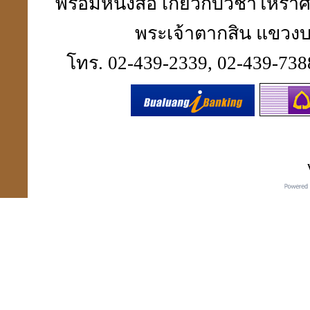
พร้อมหนังสือ เกี่ยวกับวิชาโห
พระเจ้าตากสิน แขวงบา
เปิดกรุจตุคามรามเทพ
โทร. 02-439-2339, 02-439-7388
รุ่นที่ คุณสนธิไม่มี
เหรียญมงคล แก้ชง เสริมดวง
สะเดาะเคาะห์ต่อชะตา
ที่ร้านเซเว่นทุกสาขา
สถานีโทรทัศน์สีช่อง 7.
สี(กระจก 6 ด้าน) มาทำข่าว
เกี่ยวกับ ปี่เซียะ"
貔貅