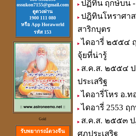
ปฏิทิน ฤกษ์บน -
ossukon7155@gmail.com
Download
ฟรี.
ดูดวงผ่าน
ปฎิทินโหราศาสต
ตลับเมตรไฮเทค (ดีที่สุดใน
1900 111 080
โลก)วัดได้ยาวไกลที่สุด
หรือ App Horaworld
สาริกบุตร
รหัส 153
ไดอารี่ ๒๕๕๔ 
จุ้ยที่น่ารู้
วัตุถุมงคล
ส.ค.ส. ๒๕๕๔ ปฎ
เสริมดวง แก้ชง
สะเดาะเคาะห์ ต่อชะตา
ประเสริฐ
ไดอารี่โหร อ.ทอ
ไดอารี่ 2553 ฤ
ดวงจีนและฮวงจุ้ย
ส.ค.ส. ๒๕๕๓ ปฏ
Gold
ที่เป็นวิทยาศาสตร์
รับพยากรณ์ดวงจีน
ศุภประเสริฐ