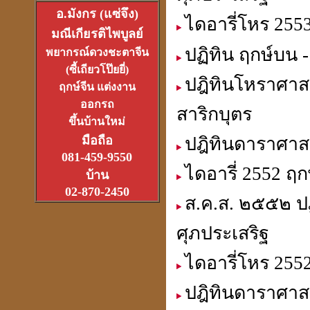
อ.มังกร (แซ่จึง)
ไดอารี่โหร 255
มณีเกียรติไพบูลย์
ปฏิทิน ฤกษ์บน -
พยากรณ์ดวงชะตาจีน
อาจารย์อ๊อดวัดสายไหม
(ซี้เถียวโป๊ยยี่)
เจ้าตำรับตระกรุดลูกปืน
ปฎิทินโหราศาสต
(1ส.ค.2550)
ฤกษ์จีน แต่งงาน
ออกรถ
สาริกบุตร
ขึ้นบ้านใหม่
มือถือ
ปฎิทินดาราศาสต
081-459-9550
ไดอารี่ 2552 ฤ
หลวงหนุ่ย
บ้าน
ที่สุดแห่งเจ้าพิธีเทวาภิเษก
02-870-2450
จตุคามราเทพ
27 มิ.ย.2550
ส.ค.ส. ๒๕๕๒ ปฏ
ศุภประเสริฐ
ไดอารี่โหร 255
ที่เขาว่ารวยเพราะปี่เซียะ
ปฎิทินดาราศาสต
หรือเป็นที่ฮวงจุ้ยกันแน่