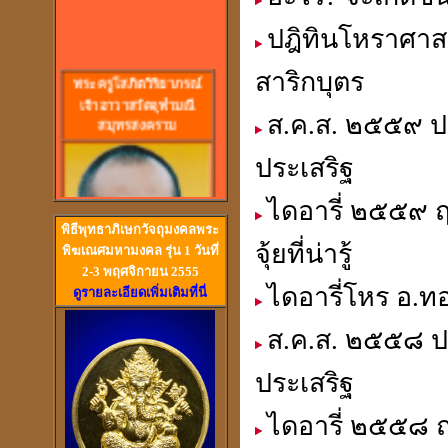
ปฎิทินโหราศาสต
พร
ะครูโสภิตวิริยาภรณ์
สาริกบุตร
เจ้าอาวาสวัดจุฬามณี
สมุทรสงคราม
ส.ค.ส. ๒๕๕๙ ปฎ
ประเสริฐ
ไดอารี่ ๒๕๕๙ 
พิธีพุทธาภิเษกวัจถุมงคลพระ
จุ้ยที่น่ารู้
พิฆเณศมหามงคล รุ่น 1 วันที่
2-3 พฤศจิกายน 2555
ไดอารี่โหร อ.ทอ
ดูรายละเอียดเพิ่มเติมที่นี่
ส.ค.ส. ๒๕๕๘ ปฎ
วัดสวนหงส์ สุพรรณบุรี
ประเสริฐ
ไดอารี่ ๒๕๕๘ 