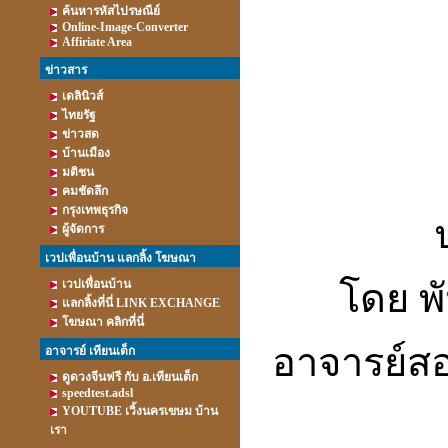
ค้นหารหัสไปรษณีย์
Online-Image-Converter
Affiriate Area
ข่าวสาร
เดลินิวส์
ไทยรัฐ
ข่าวสด
บ้านเมือง
มติชน
คมชัดลึก
กรุงเทพธุรกิจ
ผู้จัดการ
เวปเพื่อนบ้าน แลกลิ้ง โฆษณา
โดย พั
เวปเพื่อนบ้าน
แลกลิ้งที่นี่ LINK EXCHANGE
โฆษณา คลิกที่นี่
อาจารย์ส
อาจารย์ เทียนเต็ก
ดูดวงจีนฟรี กับ อ.เทียนเต็ก
speedtest.adsl
YOUTUBE เวิ้งนครเขษม บ้าน
เรา