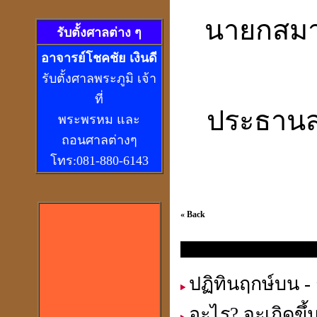
นายกสมา
รับตั้งศาลต่าง ๆ
อ
าจารย์โชคชัย เงินดี
รับตั้งศาลพระภูมิ เจ้า
ที่
ประธานส
พระพรหม และ
ถอนศาลต่างๆ
โทร:081-880-6143
« Back
ปฎิทินโหราศาสตร์ และ ไดอารี
ปฏิทินฤกษ์บน - 
อะไร? จะเกิดขึ