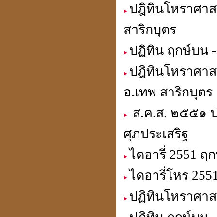
ปฎิทินโหราศาสต
สาริกบุตร
ประวัติปี่เซียะ
貔貅
ปฏิทิน ฤกษ์บน -
ปฎิทินโหราศาส
อ.เทพ สาริกบุตร
ตำแหน่งขุมทรัพย์
มหาเศรษฐี
ส.ค.ส. ๒๕๕๑ ป
ศุภประเสริฐ
ไดอารี่ 2551 ฤ
ฮวงจุ้ย คู่สมพงศ์
ชง - ฮะ
ไดอารี่โหร 255
ปฏิทินโหราศาสต
ฮวงจุ้ยคนตาย