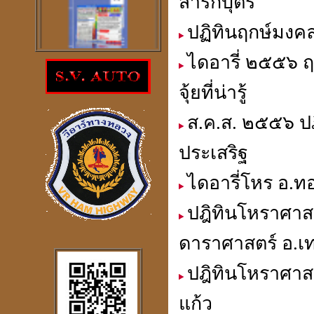
สาริกบุตร
ปฏิทินฤกษ์มงคล
ไดอารี่ ๒๕๕๖ 
โปรแกรม
ตรวจสอบโชคลาภความ
จุ้ยที่น่ารู้
ร่ำรวย
ราคา 300
บาท
ส.ค.ส. ๒๕๕๖ ปฎ
ประเสริฐ
ไดอารี่โหร อ.ทอ
ปฎิทินโหราศาส
โปรแกรมดูดวงจีน
2
ภาษา
windows mobile
ดาราศาสตร์ อ.เท
ปฎิทินโหราศาส
แก้ว
โปรแกรมดวงจีน