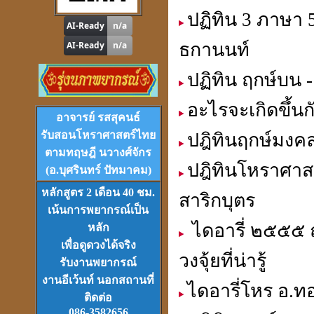
"
รู้หนึ่ง-รู้หมด"
ปฏิทิน 3 ภาษา 
ดูดวง
,
หาฤกษ์ด้วยตนเอง
ธกานนท์
ปฏิทิน ฤกษ์บน -
อะไรจะเกิดขึ้น
โปรแกรม
Tian-Tek Pro
อาจารย์ รสสุคนธ์
Version 1
ราคา 1,000
บาท
รับสอนโหราศาสตร์ไทย
ปฎิทินฤกษ์มงคล
ตามทฤษฎี นวางศ์จักร
ปฎิทินโหราศาสต
(อ.บุศรินทร์ ปัทมาคม)
หลักสูตร 2 เดือน 40 ชม.
สาริกบุตร
เน้นการพยากรณ์เป็น
ไดอารี่ ๒๕๕๕ 
หลัก
VCD
และ
DVD
เรียนดวงจีน
เพื่อดูดวงได้จริง
ชุดที่
1-2-3
วงจุ้ยที่น่ารู้
รับงานพยากรณ์
งานอีเว้นท์ นอกสถานที่
ไดอารี่โหร อ.ทอ
ติดต่อ
086-3582656