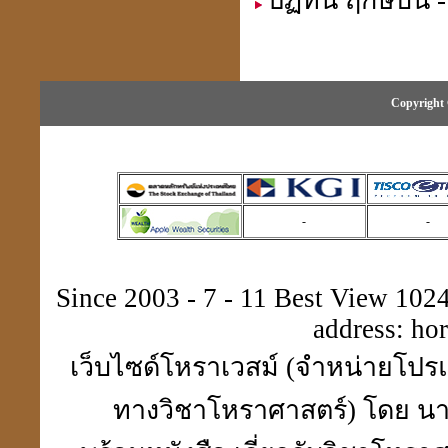
ปฏิทิน ฤกษ์บน -
Copyright 
การตั้งสิ่งศักดิ์สิทธิ์
-
-
ดวงปี 51ดวงฮวงจุ้ยให้โทษ
นี่เป็นลิขิตฟ้า-ยากจะฝืน
Since 2003 - 7 - 11 Best View 1024 
address:
ho
เว็บไซด์โหราเวสม์ (จำหน่ายโปรแ
คิดดี พูดดี ทำดี คบคนดี
ไปสู่สถานที่ดี
ทางวิชาโหราศาสตร์) โดย นา