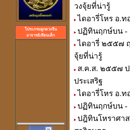
วงจุ้ยที่น่ารู้
ไดอารี่โหร อ.ทอ
ปฏิทินฤกษ์บน - 
โปรแกรมผูกดวงจีน
ลวงพ่อปลื้ม วัดสวนหงส
อาจารย์เทียนเต็ก
พระอาจารย์ปุ้ม วัดศาลาแดง
ไดอารี่ ๒๕๕๗ 
จุ้ยที่น่ารู้
ส.ค.ส. ๒๕๕๗ ปฎ
ประเสริฐ
ไดอารี่โหร อ.ทอ
ปฏิทินฤกษ์บน - 
ปฎิทินโหราศาสต