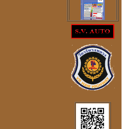
โปรแกรม
ตรวจสอบโชคลาภความ
ร่ำรวย
ราคา 300
บาท
โปรแกรมดูดวงจีน
2
ภาษา
windows mobile
โปรแกรมดวงจีน