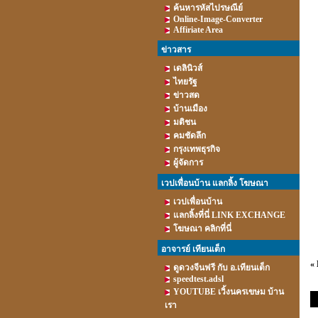
ค้นหารหัสไปรษณีย์
Online-Image-Converter
Affiriate Area
ข่าวสาร
เดลินิวส์
ไทยรัฐ
ข่าวสด
บ้านเมือง
มติชน
คมชัดลึก
กรุงเทพธุรกิจ
ผู้จัดการ
เวปเพื่อนบ้าน แลกลิ้ง โฆษณา
เวปเพื่อนบ้าน
แลกลิ้งที่นี่ LINK EXCHANGE
โฆษณา คลิกที่นี่
อาจารย์ เทียนเต็ก
«
ดูดวงจีนฟรี กับ อ.เทียนเต็ก
speedtest.adsl
YOUTUBE เวิ้งนครเขษม บ้าน
ร
เรา