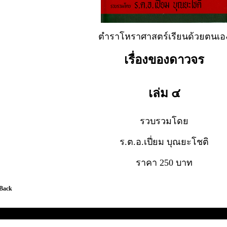
ตำราโหราศาสตร์เรียนด้วยตนเอ
เรื่องของดาวจร
เล่ม ๔
รวบรวมโดย
ร.ต.อ.เปี่ยม บุณยะโชติ
ราคา 250 บาท
 Back
วมหนังสือ อาจารย์ ร.ต.อ.เปี่ยม บุณยะโชติ