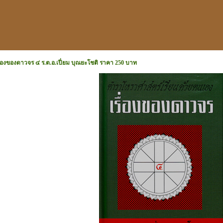
ื่องของดาวจร ๔ ร.ต.อ.เปี่ยม บุณยะโชติ ราคา 250 บาท