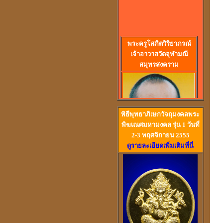
พร
ะครูโสภิตวิริยาภรณ์
เจ้าอาวาสวัดจุฬามณี
สมุทรสงคราม
พิธีพุทธาภิเษกวัจถุมงคลพระ
พิฆเณศมหามงคล รุ่น 1 วันที่
2-3 พฤศจิกายน 2555
ดูรายละเอียดเพิ่มเติมที่นี่
วัดสวนหงส์ สุพรรณบุรี