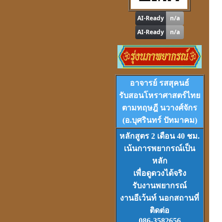
"
รู้หนึ่ง-รู้หมด"
ดูดวง
,
หาฤกษ์ด้วยตนเอง
โปรแกรม
Tian-Tek Pro
อาจารย์ รสสุคนธ์
Version 1
ราคา 1,000
บาท
รับสอนโหราศาสตร์ไทย
ตามทฤษฎี นวางศ์จักร
(อ.บุศรินทร์ ปัทมาคม)
หลักสูตร 2 เดือน 40 ชม.
เน้นการพยากรณ์เป็น
หลัก
VCD
และ
DVD
เรียนดวงจีน
เพื่อดูดวงได้จริง
ชุดที่
1-2-3
รับงานพยากรณ์
งานอีเว้นท์ นอกสถานที่
ติดต่อ
086-3582656