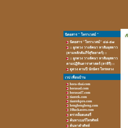
นิตยสาร " โหราเวสม์ "
เร
นิตยสาร "โหราเวสม์" ๔๘-๕๗
:: ผูกดวง วางลัคนา หาสัมผุสดาว
(ตามหลักคัมภีร์สุริยยาตร์) ::
:: ผูกดวง วางลัคนา หาสัมผุสดาว
ตามปฏิทินดาราศาสตร์ (ลาหิรี) ::
ดูดวง ตามปี นักษัตร โหรหลวง
เวป เพื่อนบ้าน
hora-thai.com
horasad.com
horasad7.com
tiantek.com
tiantekpro.com
henghengheng.com
10luckastro.com
ตรวจล็อตเตอรี่
ค้นหาเบอร์โทรศัพท์
ค้นหาคำศัพท์