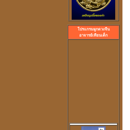
โปรแกรมผูกดวงจีน
ลวงพ่อปลื้ม วัดสวนหงส
อาจารย์เทียนเต็ก
พระอาจารย์ปุ้ม วัดศาลาแดง