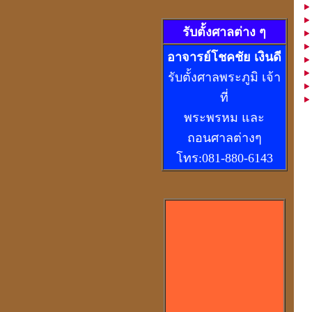
รับตั้งศาลต่าง ๆ
อ
าจารย์โชคชัย เงินดี
รับตั้งศาลพระภูมิ เจ้า
ที่
พระพรหม และ
ถอนศาลต่างๆ
โทร:081-880-6143