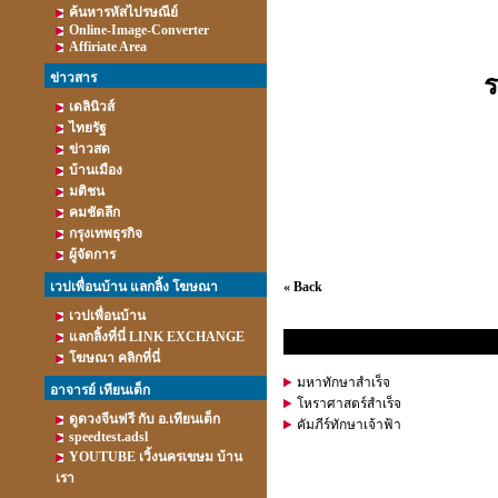
ค้นหารหัสไปรษณีย์
Online-Image-Converter
Affiriate Area
ข่าวสาร
ร
เดลินิวส์
ไทยรัฐ
ข่าวสด
บ้านเมือง
มติชน
คมชัดลึก
กรุงเทพธุรกิจ
ผู้จัดการ
เวปเพื่อนบ้าน แลกลิ้ง โฆษณา
« Back
เวปเพื่อนบ้าน
แลกลิ้งที่นี่ LINK EXCHANGE
รวมหนังสือ อาจารย์ พ.อ.ประพิษ
โฆษณา คลิกที่นี่
มหาทักษาสำเร็จ
อาจารย์ เทียนเต็ก
โหราศาสตร์สำเร็จ
ดูดวงจีนฟรี กับ อ.เทียนเต็ก
คัมภีร์ทักษาเจ้าฟ้า
speedtest.adsl
YOUTUBE เวิ้งนครเขษม บ้าน
เรา