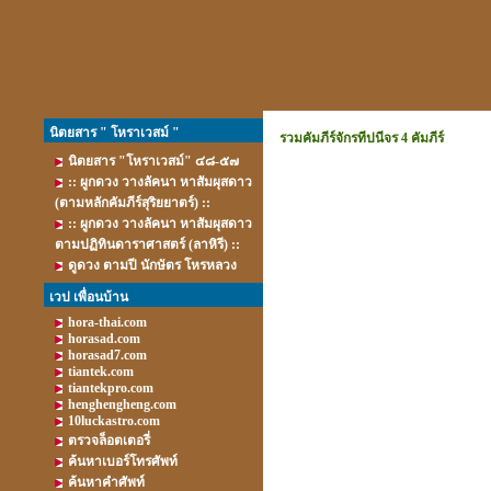
นิตยสาร " โหราเวสม์ "
รวมคัมภีร์จักรทีปนีจร 4 คัมภีร์
นิตยสาร "โหราเวสม์" ๔๘-๕๗
:: ผูกดวง วางลัคนา หาสัมผุสดาว
(ตามหลักคัมภีร์สุริยยาตร์) ::
:: ผูกดวง วางลัคนา หาสัมผุสดาว
ตามปฏิทินดาราศาสตร์ (ลาหิรี) ::
ดูดวง ตามปี นักษัตร โหรหลวง
เวป เพื่อนบ้าน
hora-thai.com
horasad.com
horasad7.com
tiantek.com
tiantekpro.com
henghengheng.com
10luckastro.com
ตรวจล็อตเตอรี่
ค้นหาเบอร์โทรศัพท์
ค้นหาคำศัพท์