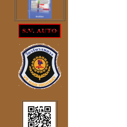
โปรแกรม
ตรวจสอบโชคลาภความ
ร่ำรวย
ราคา 300
บาท
โปรแกรมดูดวงจีน
2
ภาษา
windows mobile
โปรแกรมดวงจีน
"
รู้หนึ่ง-รู้หมด"
ดูดวง
,
หาฤกษ์ด้วยตนเอง