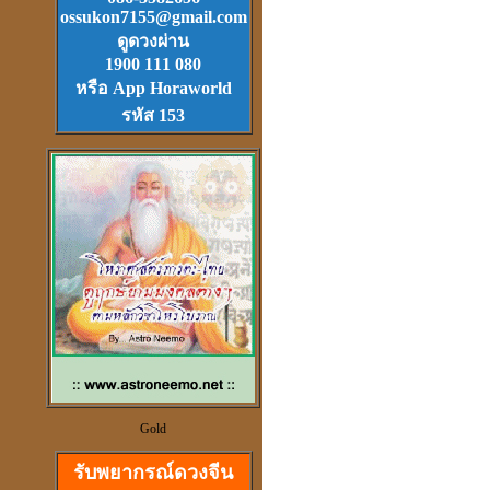
Download
ฟรี.
ossukon7155@gmail.com
ตลับเมตรไฮเทค (ดีที่สุดใน
ดูดวงผ่าน
โลก)วัดได้ยาวไกลที่สุด
1900 111 080
หรือ App Horaworld
รหัส 153
วัตุถุมงคล
เสริมดวง แก้ชง
สะเดาะเคาะห์ ต่อชะตา
ดวงจีนและฮวงจุ้ย
ที่เป็นวิทยาศาสตร์
Gold
รับพยากรณ์ดวงจีน