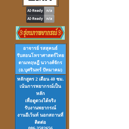
โปรแกรม
Tian-Tek Pro
Version 1
ราคา 1,000
บาท
อาจารย์ รสสุคนธ์
รับสอนโหราศาสตร์ไทย
ตามทฤษฎี นวางศ์จักร
(อ.บุศรินทร์ ปัทมาคม)
หลักสูตร 2 เดือน 40 ชม.
เน้นการพยากรณ์เป็น
VCD
และ
DVD
เรียนดวงจีน
ชุดที่
1-2-3
หลัก
เพื่อดูดวงได้จริง
รับงานพยากรณ์
งานอีเว้นท์ นอกสถานที่
ติดต่อ
086-3582656