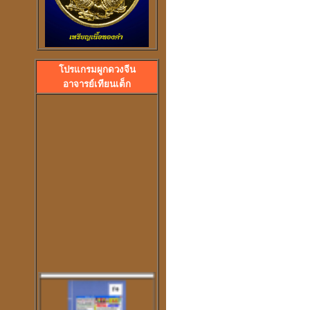
ลวงพ่อปลื้ม วัดสวนหงส
พระอาจารย์ปุ้ม วัดศาลาแดง
โปรแกรมผูกดวงจีน
อาจารย์เทียนเต็ก