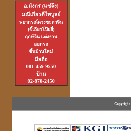
อ.มังกร (แซ่จึง)
มณีเกียรติไพบูลย์
อาจารย์อ๊อดวัดสายไหม
เจ้าตำรับตระกรุดลูกปืน
พยากรณ์ดวงชะตาจีน
(1ส.ค.2550)
(ซี้เถียวโป๊ยยี่)
ฤกษ์จีน แต่งงาน
ออกรถ
ขึ้นบ้านใหม่
มือถือ
หลวงหนุ่ย
081-459-9550
ที่สุดแห่งเจ้าพิธีเทวาภิเษก
บ้าน
จตุคามราเทพ
27 มิ.ย.2550
02-870-2450
Copyright 
ที่เขาว่ารวยเพราะปี่เซียะ
หรือเป็นที่ฮวงจุ้ยกันแน่