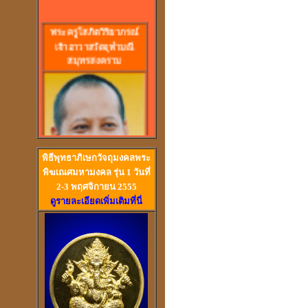
พร
ะครูโสภิตวิริยาภรณ์
เจ้าอาวาสวัดจุฬามณี
สมุทรสงคราม
พิธีพุทธาภิเษกวัจถุมงคลพระ
พิฆเณศมหามงคล รุ่น 1 วันที่
2-3 พฤศจิกายน 2555
ดูรายละเอียดเพิ่มเติมที่นี่
วัดสวนหงส์ สุพรรณบุรี