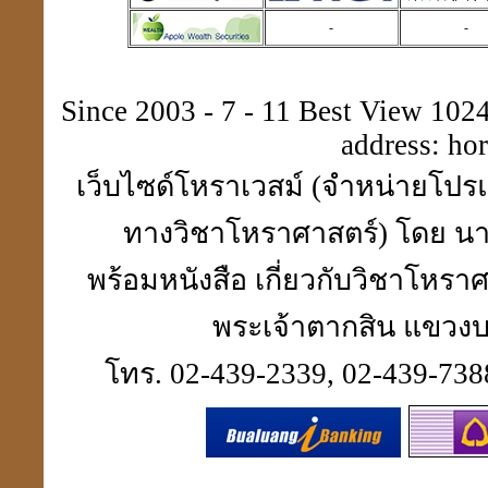
-
-
ประวัติปี่เซียะ
貔貅
Since 2003 - 7 - 11 Best View 1024 
address:
ho
ตำแหน่งขุมทรัพย์
เว็บไซด์โหราเวสม์ (จำหน่ายโปรแ
มหาเศรษฐี
ทางวิชาโหราศาสตร์) โดย นา
พร้อมหนังสือ เกี่ยวกับวิชาโห
ฮวงจุ้ย คู่สมพงศ์
พระเจ้าตากสิน แขวงบา
ชง - ฮะ
โทร. 02-439-2339, 02-439-7388
ฮวงจุ้ยคนตาย