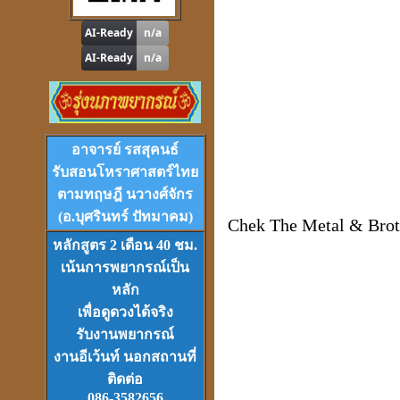
"
รู้หนึ่ง-รู้หมด"
ดูดวง
,
หาฤกษ์ด้วยตนเอง
โปรแกรม
Tian-Tek Pro
อาจารย์ รสสุคนธ์
Version 1
ราคา 1,000
บาท
รับสอนโหราศาสตร์ไทย
ตามทฤษฎี นวางศ์จักร
(อ.บุศรินทร์ ปัทมาคม)
Chek The Metal & Brothe
หลักสูตร 2 เดือน 40 ชม.
เน้นการพยากรณ์เป็น
หลัก
VCD
และ
DVD
เรียนดวงจีน
ชุดที่
1-2-3
เพื่อดูดวงได้จริง
รับงานพยากรณ์
งานอีเว้นท์ นอกสถานที่
ติดต่อ
086-3582656