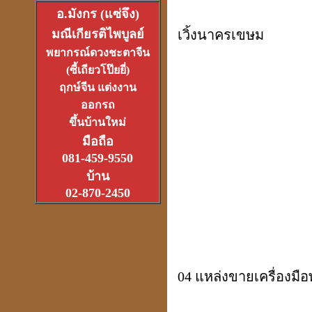
อ.มังกร (แซ่จึง)
มณีเกียรติไพบูลย์
เวิ้งนาครเขษม
พยากรณ์ดวงชะตาจีน
อาจารย์อ๊อดวัดสายไหม
เจ้าตำรับตระกรุดลูกปืน
(ซี้เถียวโป๊ยยี่)
(1ส.ค.2550)
ฤกษ์จีน แต่งงาน
ออกรถ
ขึ้นบ้านใหม่
มือถือ
081-459-9550
หลวงหนุ่ย
บ้าน
ที่สุดแห่งเจ้าพิธีเทวาภิเษก
02-870-2450
จตุคามราเทพ
27 มิ.ย.2550
04 แหล่งขายเครื่องมือ
ที่เขาว่ารวยเพราะปี่เซียะ
หรือเป็นที่ฮวงจุ้ยกันแน่