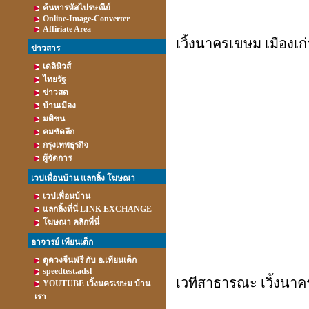
ค้นหารหัสไปรษณีย์
Online-Image-Converter
Affiriate Area
เวิ้งนาครเขษม เมืองเก
ข่าวสาร
เดลินิวส์
ไทยรัฐ
ข่าวสด
บ้านเมือง
มติชน
คมชัดลึก
กรุงเทพธุรกิจ
ผู้จัดการ
เวปเพื่อนบ้าน แลกลิ้ง โฆษณา
เวปเพื่อนบ้าน
แลกลิ้งที่นี่ LINK EXCHANGE
โฆษณา คลิกที่นี่
อาจารย์ เทียนเต็ก
ดูดวงจีนฟรี กับ อ.เทียนเต็ก
speedtest.adsl
เวทีสาธารณะ เวิ้งนาค
YOUTUBE เวิ้งนครเขษม บ้าน
เรา