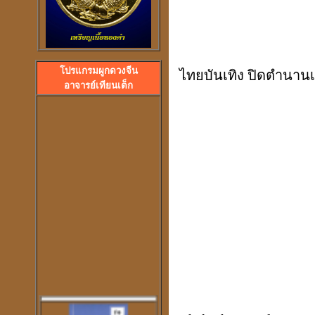
โปรแกรมผูกดวงจีน
ไทยบันเทิง ปิดตำนานเ
ลวงพ่อปลื้ม วัดสวนหงส
อาจารย์เทียนเต็ก
พระอาจารย์ปุ้ม วัดศาลาแดง