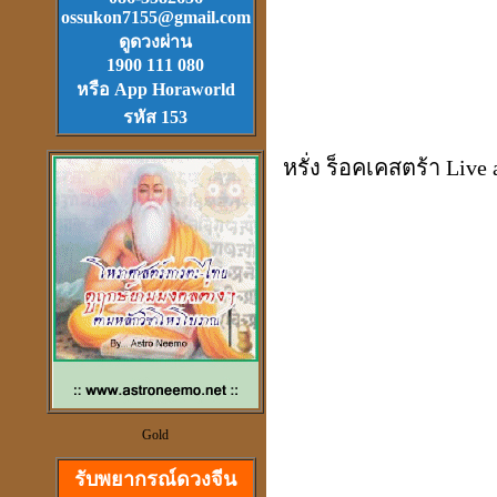
ossukon7155@gmail.com
Download
ฟรี.
ดูดวงผ่าน
ตลับเมตรไฮเทค (ดีที่สุดใน
1900 111 080
โลก)วัดได้ยาวไกลที่สุด
หรือ App Horaworld
รหัส 153
หรั่ง ร็อคเคสตร้า Live
วัตุถุมงคล
เสริมดวง แก้ชง
สะเดาะเคาะห์ ต่อชะตา
ดวงจีนและฮวงจุ้ย
Gold
ที่เป็นวิทยาศาสตร์
รับพยากรณ์ดวงจีน