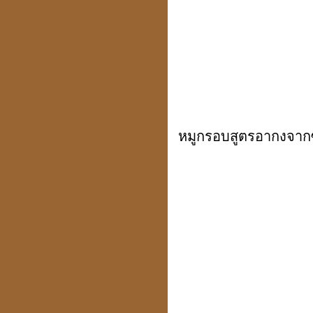
การตั้งสิ่งศักดิ์สิทธิ์
หมูกรอบสูตรอากงจาก
ดวงปี 51ดวงฮวงจุ้ยให้โทษ
นี่เป็นลิขิตฟ้า-ยากจะฝืน
คิดดี พูดดี ทำดี คบคนดี
ไปสู่สถานที่ดี