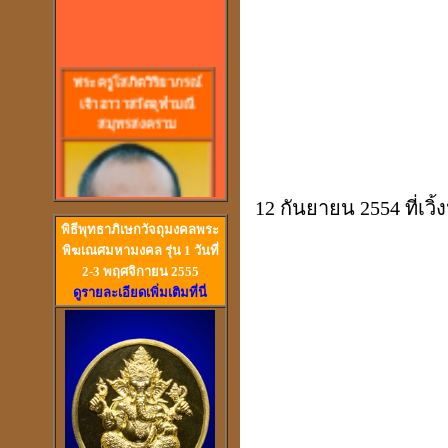
พร
ะครูโสภิตวิริยาภรณ์
เจ้าอาวาสวัดจุฬามณี
สมุทรสงคราม
12 กันยายน 2554 ที่เว
พิธีพุทธาภิเษกวัจถุมงคลพระ
พิฆเณศมหามงคล รุ่น 1 วันที่
2-3 พฤศจิกายน 2555
ดูรายละเอียดเพิ่มเติมที่นี่
วัดสวนหงส์ สุพรรณบุรี