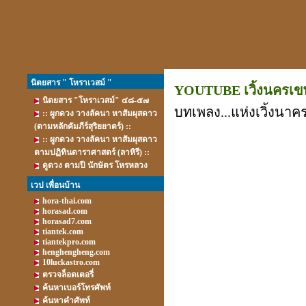
นิตยสาร " โหราเวสม์ "
YOUTUBE เวิ้งนครเข
นิตยสาร "โหราเวสม์" ๔๘-๕๗
บทเพลง...แห่งเวิ้งนา
:: ผูกดวง วางลัคนา หาสัมผุสดาว
(ตามหลักคัมภีร์สุริยยาตร์) ::
:: ผูกดวง วางลัคนา หาสัมผุสดาว
ตามปฏิทินดาราศาสตร์ (ลาหิรี) ::
ดูดวง ตามปี นักษัตร โหรหลวง
เวป เพื่อนบ้าน
hora-thai.com
horasad.com
horasad7.com
tiantek.com
tiantekpro.com
henghengheng.com
10luckastro.com
ตรวจล็อตเตอรี่
ค้นหาเบอร์โทรศัพท์
ค้นหาคำศัพท์