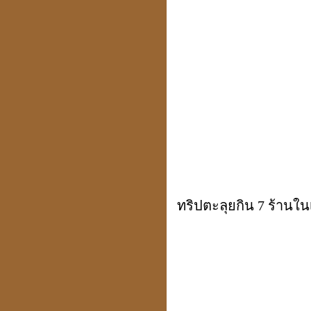
ประวัติปี่เซียะ
貔貅
ตำแหน่งขุมทรัพย์
มหาเศรษฐี
ทริปตะลุยกิน 7 ร้าน
ฮวงจุ้ย คู่สมพงศ์
ชง - ฮะ
ฮวงจุ้ยคนตาย