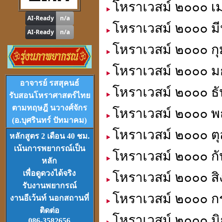
โหราเวสม์ ๒๐๐๐ เ
ดูดวง
,
หาฤกษ์ด้วยตนเอง
โหราเวสม์ ๒๐๐๐ มี
โหราเวสม์ ๒๐๐๐ กุ
โหราเวสม์ ๒๐๐๐ ม
โปรแกรม
Tian-Tek Pro
Version 1
อาจารย์ รสสุคนธ์
โหราเวสม์ ๒๐๐๐ ธั
ราคา 1,000
บาท
รับสอนโหราศาสตร์ไทย
ตามทฤษฎี นวางศ์จักร
โหราเวสม์ ๒๐๐๐ พ
(อ.บุศรินทร์ ปัทมาคม)
โหราเวสม์ ๒๐๐๐ ตุ
หลักสูตร 2 เดือน 40 ชม.
เน้นการพยากรณ์เป็น
โหราเวสม์ ๒๐๐๐ กั
VCD
และ
DVD
เรียนดวงจีน
หลัก
ชุดที่
1-2-3
เพื่อดูดวงได้จริง
โหราเวสม์ ๒๐๐๐ สิ
รับงานพยากรณ์
โหราเวสม์ ๒๐๐๐ ก
งานอีเว้นท์ นอกสถานที่
ติดต่อ
โหราเวสม์ ๒๐๐๐ มิ
086-3582656