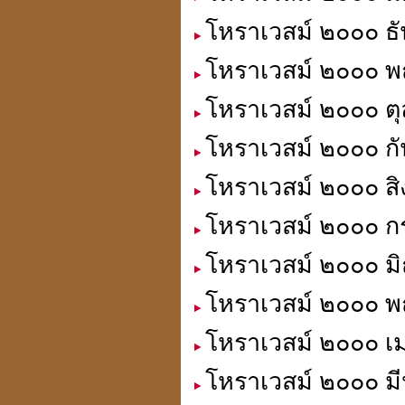
โหราเวสม์ ๒๐๐๐ ธั
โหราเวสม์ ๒๐๐๐ พฤ
โหราเวสม์ ๒๐๐๐ ตุ
โหราเวสม์ ๒๐๐๐ กั
โหราเวสม์ ๒๐๐๐ สิ
โหราเวสม์ ๒๐๐๐ ก
โหราเวสม์ ๒๐๐๐ มิ
โหราเวสม์ ๒๐๐๐ พ
โหราเวสม์ ๒๐๐๐ เม
โหราเวสม์ ๒๐๐๐ มี