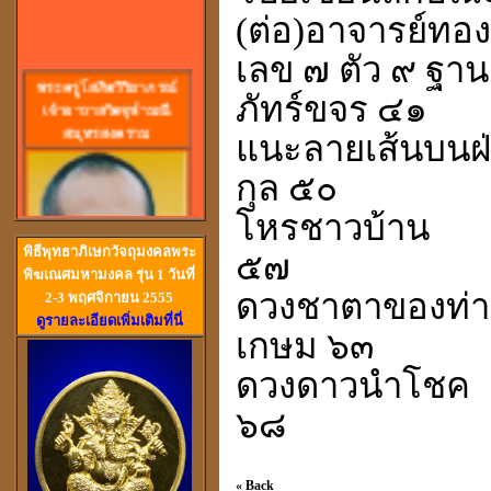
(ต่อ)อาจารย์ทอ
เลข ๗ ตัว ๙ ฐาน
พร
ะครูโสภิตวิริยาภรณ์
เจ้าอาวาสวัดจุฬามณี
ภัทร์ขจร ๔๑
สมุทรสงคราม
แนะลายเส้นบนฝ่า
กุล ๕๐
โหรชาวบ้าน
พิธีพุทธาภิเษกวัจถุมงคลพระ
๕๗
พิฆเณศมหามงคล รุ่น 1 วันที่
ดวงชาตาของท่
2-3 พฤศจิกายน 2555
ดูรายละเอียดเพิ่มเติมที่นี่
เกษม ๖๓
วัดสวนหงส์ สุพรรณบุรี
ดวงดาวนำโชค
๖๘
« Back