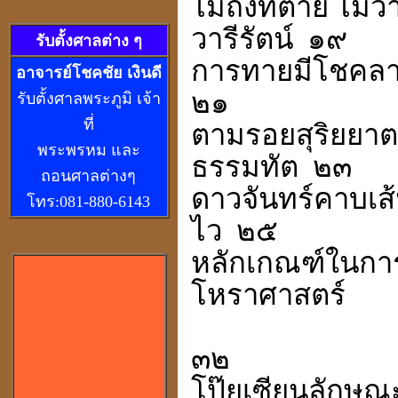
ไม่ถึงที่ตาย ไม่
วารีรัตน์
๑๙
รับตั้งศาลต่าง ๆ
การทายมีโชคล
อ
าจารย์โชคชัย เงินดี
๒๑
รับตั้งศาลพระภูมิ เจ้า
ที่
ตามรอยสุริยยาต
พระพรหม และ
ธรรมทัต
๒๓
ถอนศาลต่างๆ
ดาวจันทร์คาบเส
โทร:081-880-6143
ไว
๒๕
หลักเกณฑ์ในกา
โหราศาสตร์
๓๒
โป๊ยเซียนลักษ