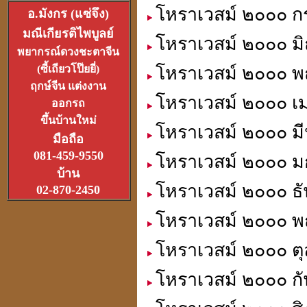
โหราเวสม์ ๒๐๐๐ ก
อ.มังกร (แซ่จึง)
มณีเกียรติไพบูลย์
โหราเวสม์ ๒๐๐๐ มิ
อาจารย์อ๊อดวัดสายไหม
พยากรณ์ดวงชะตาจีน
เจ้าตำรับตระกรุดลูกปืน
(ซี้เถียวโป๊ยยี่)
โหราเวสม์ ๒๐๐๐ พ
(1ส.ค.2550)
ฤกษ์จีน แต่งงาน
โหราเวสม์ ๒๐๐๐ เม
ออกรถ
ขึ้นบ้านใหม่
โหราเวสม์ ๒๐๐๐ มี
มือถือ
081-459-9550
โหราเวสม์ ๒๐๐๐ ม
หลวงหนุ่ย
บ้าน
ที่สุดแห่งเจ้าพิธีเทวาภิเษก
โหราเวสม์ ๒๐๐๐ ธั
02-870-2450
จตุคามราเทพ
27 มิ.ย.2550
โหราเวสม์ ๒๐๐๐ พ
โหราเวสม์ ๒๐๐๐ ตุ
โหราเวสม์ ๒๐๐๐ กั
ที่เขาว่ารวยเพราะปี่เซียะ
หรือเป็นที่ฮวงจุ้ยกันแน่