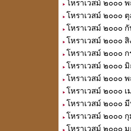
โหราเวสม์ ๒๐๐๐ พฤ
โหราเวสม์ ๒๐๐๐ ตุ
เปิดกรุจตุคามรามเทพ
รุ่นที่ คุณสนธิไม่มี
โหราเวสม์ ๒๐๐๐ กั
โหราเวสม์ ๒๐๐๐ สิ
โหราเวสม์ ๒๐๐๐ ก
เหรียญมงคล แก้ชง เสริมดวง
โหราเวสม์ ๒๐๐๐ มิ
สะเดาะเคาะห์ต่อชะตา
ที่ร้านเซเว่นทุกสาขา
โหราเวสม์ ๒๐๐๐ พ
โหราเวสม์ ๒๐๐๐ เม
โหราเวสม์ ๒๐๐๐ มี
สถานีโทรทัศน์สีช่อง 7.
สี(กระจก 6 ด้าน) มาทำข่าว
โหราเวสม์ ๒๐๐๐ กุ
เกี่ยวกับ ปี่เซียะ"
貔貅
โหราเวสม์ ๒๐๐๐ มก