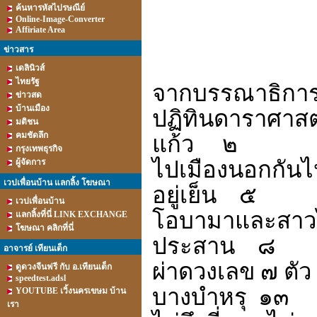
ค้นหารหัสไปรษณีย์
Online-Image-Converter
Affiriate Area
ข่าวสาร
เดลินิวส์
ไทยรัฐ
จากบรรณาธิกา
ข่าวสด
บ้านเมือง
ปฏิทินดาราศาส
มติชน
คมชัดลึก
แก้ว
๒
กรุงเทพธุรกิจ
ไปเมืองนอกกัน
ผู้จัดการ
เวปเพื่อนบ้าน แลกลิ้ง โฆษณา
อยู่เย็น
๕
เวปเพื่อนบ้าน
โอบามาและสาวไ
แลกลิ้งที่นี่ LINK EXCHANGE
โฆษณา คลิกที่นี่
ประสาน
๘
อาจารย์ เทียนเต็ก
ผ่าดวงเลข ๗ ตัว ค
ดูดวงจีนฟรี กับ อ.เทียนเต็ก
speedtest.adsl
บางบำหรุ
๑๓
YOUTUBE เวิ้งนครเขษม บ้าน
เรา