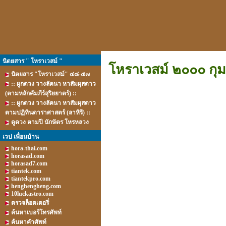
นิตยสาร " โหราเวสม์ "
โหราเวสม์ ๒๐๐๐ กุม
นิตยสาร "โหราเวสม์" ๔๘-๕๗
:: ผูกดวง วางลัคนา หาสัมผุสดาว
(ตามหลักคัมภีร์สุริยยาตร์) ::
:: ผูกดวง วางลัคนา หาสัมผุสดาว
ตามปฏิทินดาราศาสตร์ (ลาหิรี) ::
ดูดวง ตามปี นักษัตร โหรหลวง
เวป เพื่อนบ้าน
hora-thai.com
horasad.com
horasad7.com
tiantek.com
tiantekpro.com
henghengheng.com
10luckastro.com
ตรวจล็อตเตอรี่
ค้นหาเบอร์โทรศัพท์
ค้นหาคำศัพท์