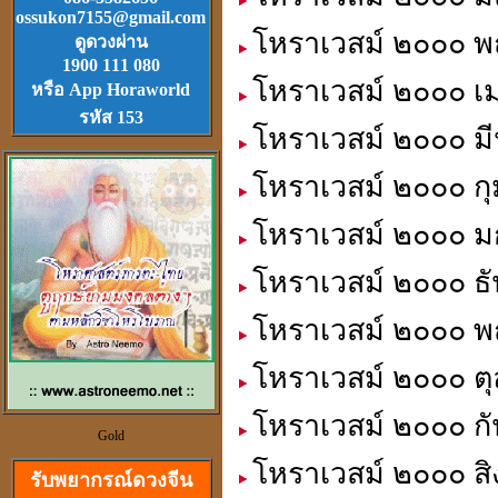
ossukon7155@gmail.com
Download
ฟรี.
โหราเวสม์ ๒๐๐๐ พ
ดูดวงผ่าน
ตลับเมตรไฮเทค (ดีที่สุดใน
1900 111 080
โลก)วัดได้ยาวไกลที่สุด
โหราเวสม์ ๒๐๐๐ เ
หรือ App Horaworld
รหัส 153
โหราเวสม์ ๒๐๐๐ มี
โหราเวสม์ ๒๐๐๐ กุ
วัตุถุมงคล
โหราเวสม์ ๒๐๐๐ ม
เสริมดวง แก้ชง
สะเดาะเคาะห์ ต่อชะตา
โหราเวสม์ ๒๐๐๐ ธั
โหราเวสม์ ๒๐๐๐ พฤ
โหราเวสม์ ๒๐๐๐ ตุ
ดวงจีนและฮวงจุ้ย
โหราเวสม์ ๒๐๐๐ กั
Gold
ที่เป็นวิทยาศาสตร์
โหราเวสม์ ๒๐๐๐ สิ
รับพยากรณ์ดวงจีน