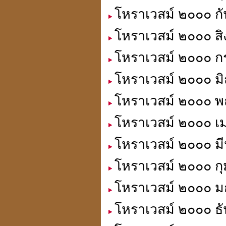
โหราเวสม์ ๒๐๐๐ กั
โหราเวสม์ ๒๐๐๐ สิ
การตั้งสิ่งศักดิ์สิทธิ์
โหราเวสม์ ๒๐๐๐ ก
โหราเวสม์ ๒๐๐๐ มิ
โหราเวสม์ ๒๐๐๐ พ
ดวงปี 51ดวงฮวงจุ้ยให้โทษ
โหราเวสม์ ๒๐๐๐ เม
นี่เป็นลิขิตฟ้า-ยากจะฝืน
โหราเวสม์ ๒๐๐๐ มี
โหราเวสม์ ๒๐๐๐ กุ
โหราเวสม์ ๒๐๐๐ ม
คิดดี พูดดี ทำดี คบคนดี
ไปสู่สถานที่ดี
โหราเวสม์ ๒๐๐๐ ธั