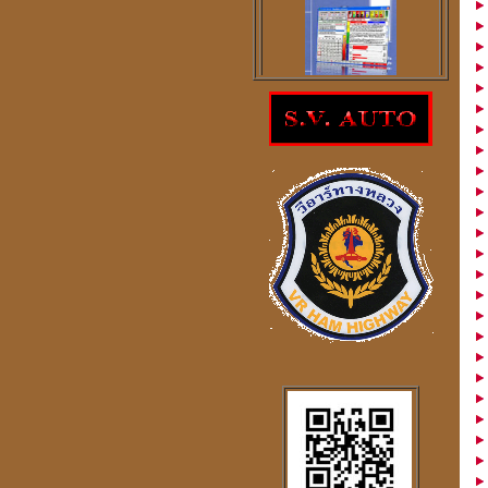
โปรแกรม
ตรวจสอบโชคลาภความ
ร่ำรวย
ราคา 300
บาท
โปรแกรมดูดวงจีน
2
ภาษา
windows mobile
โปรแกรมดวงจีน