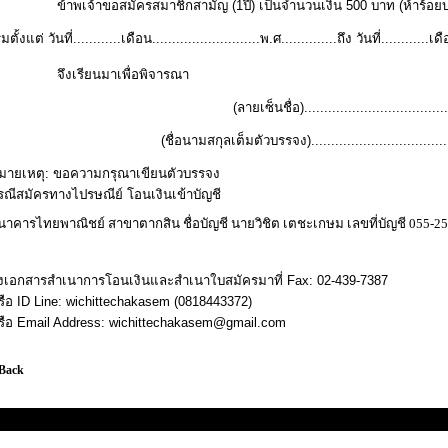
ข้าพเจ้าขอสมัครสมาชิกสามัญ (
1
ปี) เป็นจำนวนเงิน
500
บาท (ห้าร้อย
ิ่มตั้งแต่ วันที่............เดือน...........................พ.ศ..............ถึง วันที่............เดื
จึงเรียนมาเพื่อพิจารณา
(
ลายเซ็นชื่อ)......................................
(
ชื่อนามสกุลเต็มตัวบรรจง).....................................
มายเหตุ
:
ขอความกรุณาเขียนตัวบรรจง
รณีสมัครทางไปรษณีย์ โอนเงินเข้าบัญชี
นาคารไทยพาณิชย์ สาขาตากสิน ชื่อบัญชี นายวิชิต เตชะเกษม เลขที่บัญชี 055-2
่งเอกสารสำเนาการโอนเงินและสำเนาใบสมัครมาที่
Fax: 02-439-7387
รือ
ID Line: wichittechakasem (0818443372)
รือ
Email Address: wichittechakasem@gmail.com
 Back