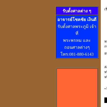
เร
รับตั้งศาลต่าง ๆ
อ
าจารย์โชคชัย เงินดี
รับตั้งศาลพระภูมิ เจ้า
ที่
พระพรหม และ
ห
ก
ถอนศาลต่างๆ
ธ
โทร:081-880-6143
ส
ห
ห
«