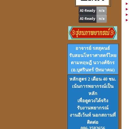
"
รู้หนึ่ง-รู้หมด"
ดูดวง
,
หาฤกษ์ด้วยตนเอง
โปรแกรม
Tian-Tek Pro
อาจารย์ รสสุคนธ์
Version 1
ราคา 1,000
บาท
รับสอนโหราศาสตร์ไทย
ตามทฤษฎี นวางศ์จักร
(อ.บุศรินทร์ ปัทมาคม)
หลักสูตร 2 เดือน 40 ชม.
เน้นการพยากรณ์เป็น
หลัก
VCD
และ
DVD
เรียนดวงจีน
ชุดที่
1-2-3
เพื่อดูดวงได้จริง
รับงานพยากรณ์
งานอีเว้นท์ นอกสถานที่
ติดต่อ
086-3582656