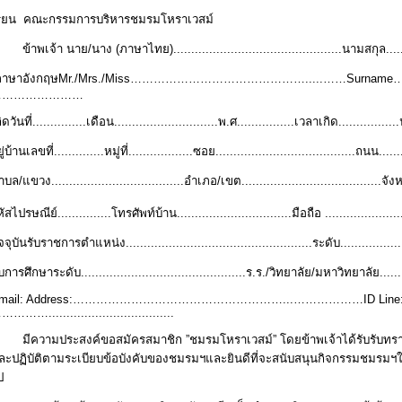
รียน
คณะกรรมการบริหารชมรมโหราเวสม์
ข้าพเจ้า นาย/นาง (ภาษาไทย)...............................................นามสกุล..........
ภาษาอังกฤษ
Mr./Mrs./Miss……………………………………….....……Surnam
……………………
ิดวันที่...............เดือน.............................พ.ศ................เวลาเกิด..............
ู่บ้านเลขที่..............หมู่ที่..................ซอย.......................................ถนน.........
บล/แขวง.....................................อำเภอ/เขต.......................................จังหวัด
ัสไปรษณีย์............
...
โทรศัพท์บ้าน................................มือถือ ......................
จจุบันรับราชการตำแหน่ง....................................................ระดับ.....................
การศึกษาระดับ..............................................ร.ร./วิทยาลัย/มหาวิทยาลัย............
mail: Address:………………………………………………...………………ID Line:..
………...................................
มีความประสงค์ขอสมัครสมาชิก
”
ชมรมโหราเวสม์
”
โดยข้าพเจ้าได้รับรับทร
ละปฏิบัติตามระเบียบข้อบังคับของชมรมฯและยินดีที่จะสนับสนุนกิจกรรมชมรมฯใ
ป