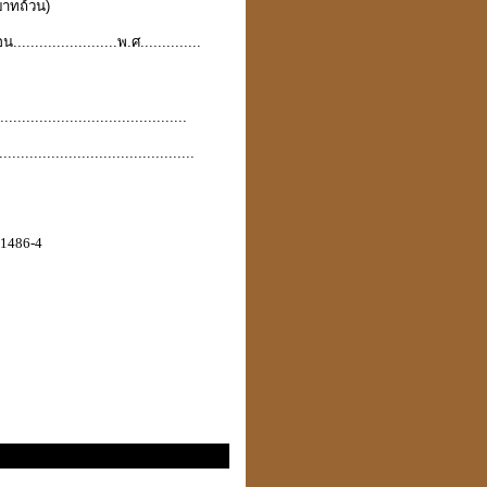
บาทถ้วน)
อน........................พ.ศ..............
.........................................
........................
..................
51486-4