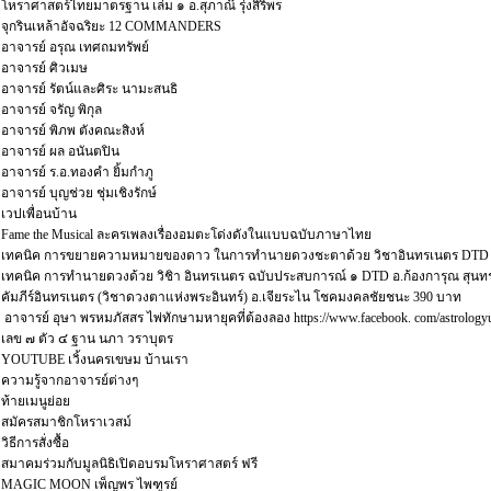
โหราศาสตร์ไทยมาตรฐาน เล่ม ๑ อ.สุภาณ๊ รุ่งสิริพร
จุกรินเหล้าอัจฉริยะ 12 COMMANDERS
อาจารย์ อรุณ เทศถมทรัพย์
อาจารย์ ศิวเมษ
อาจารย์ รัตน์และศิระ นามะสนธิ
อาจารย์ จรัญ พิกุล
อาจารย์ พิภพ ตังคณะสิงห์
อาจารย์ ผล อนันตปิน
อาจารย์ ร.อ.ทองคำ ยิ้มกำภู
อาจารย์ บุญช่วย ชุ่มเชิงรักษ์
เวปเพื่อนบ้าน
Fame the Musical ละครเพลงเรื่องอมตะโด่งดังในแบบฉบับภาษาไทย
เทคนิค การขยายความหมายของดาว ในการทำนายดวงชะตาด้วย วิชาอินทรเนตร DTD อ.ธ
เทคนิค การทำนายดวงด้วย วิชิา อินทรเนตร ฉบับประสบการณ์ ๑ DTD อ.ก้องการุณ สุน
คัมภีร์อินทรเนตร (วิชาดวงตาแห่งพระอินทร์) อ.เจียระไน โชคมงคลชัยชนะ 390 บาท
อาจารย์ อุษา พรหมภัสสร ไพ่ทักษามหายุคที่ต้องลอง https://www.facebook. com/astrology
เลข ๗ ตัว ๔ ฐาน นภา วราบุตร
YOUTUBE เวิ้งนครเขษม บ้านเรา
ความรู้จากอาจารย์ต่างๆ
ท้ายเมนูย่อย
สมัครสมาชิกโหราเวสม์
วิธีการสั่งซื้อ
สมาคมร่วมกับมูลนิธิเปิดอบรมโหราศาสตร์ ฟรี
MAGIC MOON เพ็ญพร ไพฑูรย์