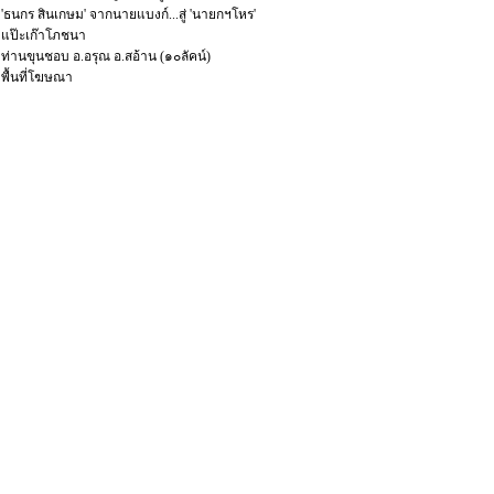
'ธนกร สินเกษม' จากนายแบงก์...สู่ 'นายกฯโหร'
แป๊ะเก๊าโภชนา
ท่านขุนชอบ อ.อรุณ อ.สอ้าน (๑๐ลัคน์)
พื้นที่โฆษณา