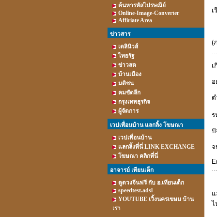
ค้นหารหัสไปรษณีย์
เ
Online-Image-Converter
Affiriate Area
ข่าวสาร
(
เดลินิวส์
ไทยรัฐ
ข่าวสด
เก
บ้านเมือง
อย
มติชน
คมชัดลึก
ตำ
กรุงเทพธุรกิจ
ผู้จัดการ
รห
เวปเพื่อนบ้าน แลกลิ้ง โฆษณา
ปั
เวปเพื่อนบ้าน
แลกลิ้งที่นี่ LINK EXCHANGE
จบ
โฆษณา คลิกที่นี่
E
……
อาจารย์ เทียนเต็ก
ดูดวงจีนฟรี กับ อ.เทียนเต็ก
speedtest.adsl
แ
YOUTUBE เวิ้งนครเขษม บ้าน
ไ
เรา