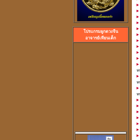
โปรแกรมผูกดวงจีน
ลวงพ่อปลื้ม วัดสวนหงส
อาจารย์เทียนเต็ก
พระอาจารย์ปุ้ม วัดศาลาแดง
หน
หน
หน