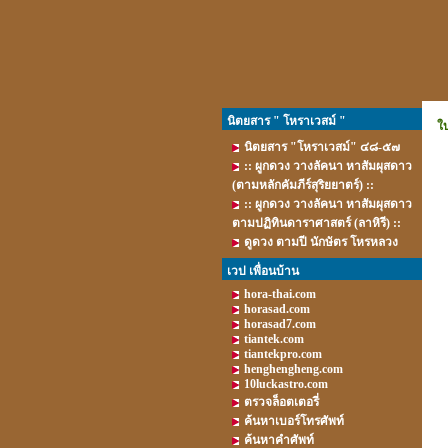
นิตยสาร " โหราเวสม์ "
ใ
นิตยสาร "โหราเวสม์" ๔๘-๕๗
:: ผูกดวง วางลัคนา หาสัมผุสดาว
(ตามหลักคัมภีร์สุริยยาตร์) ::
:: ผูกดวง วางลัคนา หาสัมผุสดาว
ตามปฏิทินดาราศาสตร์ (ลาหิรี) ::
ดูดวง ตามปี นักษัตร โหรหลวง
เวป เพื่อนบ้าน
hora-thai.com
horasad.com
horasad7.com
tiantek.com
tiantekpro.com
henghengheng.com
10luckastro.com
ตรวจล็อตเตอรี่
ค้นหาเบอร์โทรศัพท์
ว
ค้นหาคำศัพท์