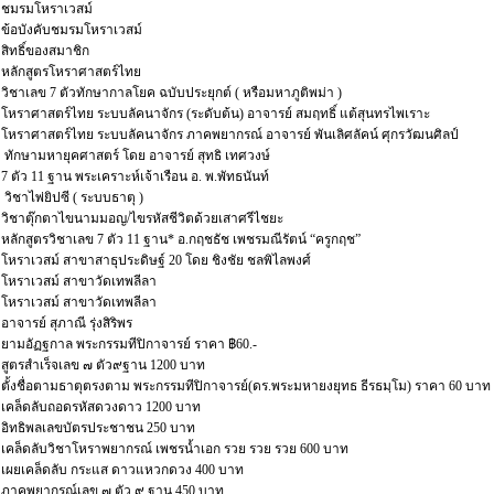
ชมรมโหราเวสม์
ข้อบังคับชมรมโหราเวสม์
สิทธิ์ของสมาชิก
หลักสูตรโหราศาสตร์ไทย
วิชาเลข 7 ตัวทักษากาลโยค ฉบับประยุกต์ ( หรือมหาภูติพม่า )
โหราศาสตร์ไทย ระบบลัคนาจักร (ระดับต้น) อาจารย์ สมฤทธิ์ แต้สุนทรไพเราะ
โหราศาสตร์ไทย ระบบลัคนาจักร ภาคพยากรณ์ อาจารย์ พันเลิศลัคน์ ศุกรวัฒนศิลป์
ทักษามหายุคศาสตร์ โดย อาจารย์ สุทธิ เทศวงษ์
7 ตัว 11 ฐาน พระเคราะห์เจ้าเรือน อ. พ.พัทธนันท์
วิชาไพ่ยิปซี ( ระบบธาตุ )
วิชาตุ๊กตาไขนามมอญ/ไขรหัสชีวิตด้วยเสาศรีไชยะ
หลักสูตรวิชาเลข 7 ตัว 11 ฐาน* อ.กฤชธัช เพชรมณีรัตน์ “ครูกฤช”
โหราเวสม์ สาขาสาธุประดิษฐ์ 20 โดย ชิงชัย ชลพิไลพงศ์
โหราเวสม์ สาขาวัดเทพลีลา
โหราเวสม์ สาขาวัดเทพลีลา
อาจารย์ สุภาณี รุ่งสิริพร
ยามอัฏฐกาล พระกรรมทีปิกาจารย์ ราคา ฿60.-
สูตรสำเร็จเลข ๗ ตัว๙ฐาน 1200 บาท
ตั้งชื่อตามธาตุตรงตาม พระกรรมทีปิกาจารย์(ดร.พระมหายงยุทธ ธีรธมฺโม) ราคา 60 บาท
เคล็ดลับถอดรหัสดวงดาว 1200 บาท
อิทธิพลเลขบัตรประชาชน 250 บาท
เคล็ดลับวิชาโหราพยากรณ์ เพชรน้ำเอก รวย รวย รวย 600 บาท
เผยเคล็ดลับ กระแส ดาวแหวกดวง 400 บาท
ภาคพยากรณ์เลข ๗ ตัว ๙ ฐาน 450 บาท