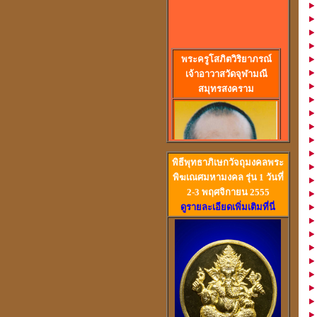
พร
ะครูโสภิตวิริยาภรณ์
เจ้าอาวาสวัดจุฬามณี
สมุทรสงคราม
พิธีพุทธาภิเษกวัจถุมงคลพระ
พิฆเณศมหามงคล รุ่น 1 วันที่
2-3 พฤศจิกายน 2555
ดูรายละเอียดเพิ่มเติมที่นี่
วัดสวนหงส์ สุพรรณบุรี