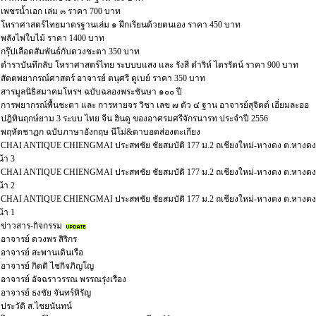
เพชรน้ำเอก เล่ม ๓ ราคา 700 บาท
โหราศาสตร์ไทยมาตรฐานเล่ม ๑ ฝึกเรียนด้วยตนเอง ราคา 450 บาท
พลังไพ่ใบไม้ ราคา 1400 บาท
กรุ๊ปเลือดสัมพันธ์กับดวงชะตา 350 บาท
ตำราบันทึกลับ โหราศาสตร์ไทย ระบบบแสง และ รังสี ดำริห์ ไตรรัตน์ ราคา 900 บาท
สัตตพยากรณ์ศาสตร์ อาจารย์ ตนุศรี ดูเบย์ ราคา 350 บาท
สารมูลนิธิสมาคมโหรฯ ฉบับฉลองพระชันษา ๑๐๐ ปี
การพยากรณ์พื้นชะตา และ การทายจร วิชา เลข ๗ ตัว ๔ ฐาน อาจารย์สุจิตต์ เอี่ยมละออ
ปฎิทินฤกษ์ยาม 3 ระบบ ไทย จีน ฮินดู ของอาศรมศรีจักรนารท ประจำปี 2556
พฤหัตชาฏก ฉบับภาษาอังกฤษ นีโม่&ตาบอดส่องตะเกียง
CHAI ANTIQUE CHIENGMAI ประสพชัย ชัยสมบัติ 177 ม.2 ถเชียงใหม่-หางดง ต.หางดง อ
้า 3
CHAI ANTIQUE CHIENGMAI ประสพชัย ชัยสมบัติ 177 ม.2 ถเชียงใหม่-หางดง ต.หางดง อ
้า 2
CHAI ANTIQUE CHIENGMAI ประสพชัย ชัยสมบัติ 177 ม.2 ถเชียงใหม่-หางดง ต.หางดง อ
้า 1
ข่าวสาร-กิจกรรม
อาจารย์ ดวงพร สิริกร
อาจารย์ สะพานเดินเรือ
อาจารย์ กิตติ ไชกิจภิญโญ
อาจารย์ อัจฉราวรรณ พรรณรุ่งเรือง
อาจารย์ ธงชัย จันทร์หิรัญ
ประวัติ ส.ไชยนันทน์