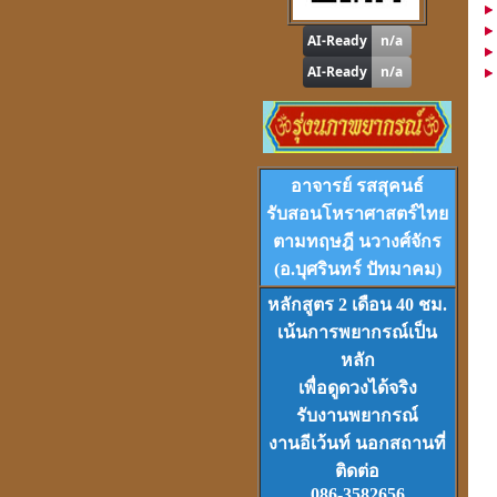
"
รู้หนึ่ง-รู้หมด"
ดูดวง
,
หาฤกษ์ด้วยตนเอง
โปรแกรม
Tian-Tek Pro
อาจารย์ รสสุคนธ์
Version 1
ราคา 1,000
บาท
รับสอนโหราศาสตร์ไทย
ตามทฤษฎี นวางศ์จักร
(อ.บุศรินทร์ ปัทมาคม)
หลักสูตร 2 เดือน 40 ชม.
เน้นการพยากรณ์เป็น
หลัก
VCD
และ
DVD
เรียนดวงจีน
เพื่อดูดวงได้จริง
ชุดที่
1-2-3
รับงานพยากรณ์
งานอีเว้นท์ นอกสถานที่
ติดต่อ
086-3582656