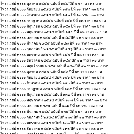
โหราเวสม์ ๒๐๐๐ ตุลาคม ๒๕๕๕ ฉบับที่ ๑๕๔ ปีที่ ๑๓ ราคา ๓๐ บาท
โหราเวสม์ ๒๐๐๐ กันยายน ๒๕๕๕ ฉบับที่ ๑๕๓ ปีที่ ๑๓ ราคา ๓๐ บาท
โหราเวสม์ ๒๐๐๐ สิงหาคม ๒๕๕๕ ฉบับที่ ๑๕๒ ปีที่ ๑๓ ราคา ๓๐ บาท
โหราเวสม์ ๒๐๐๐ กรกฏาคม ๒๕๕๕ ฉบับที่ ๑๕๑ ปีที่ ๑๓ ราคา ๓๐ บาท
โหราเวสม์ ๒๐๐๐ มิถุนายน ๒๕๕๕ ฉบับที่ ๑๕๐ ปีที่ ๑๓ ราคา ๓๐ บาท
โหราเวสม์ ๒๐๐๐ พฤษภาคม ๒๕๕๕ ฉบับที่ ๑๔๙ ปีที่ ๑๒ ราคา ๓๐ บาท
โหราเวสม์ ๒๐๐๐ เมษายน ๒๕๕๕ ฉบับที่ ๑๔๘ ปีที่ ๑๓ ราคา ๓๐ บาท
โหราเวสม์ ๒๐๐๐ มีนาคม ๒๕๕๕ ฉบับที่ ๑๔๗ ปีที่ ๑๓ ราคา ๓๐ บาท
โหราเวสม์ ๒๐๐๐ กุมภาพันธ์ ๒๕๕๕ ฉบับที่ ๑๔๖ ปีที่ ๑๓ ราคา ๓๐ บาท
โหราเวสม์ ๒๐๐๐ มกราคม ๒๕๕๕ ฉบับที่ ๑๔๕ ปีที่ ๑๓ ราคา ๓๐ บาท
โหราเวสม์ ๒๐๐๐ ธันวาคม ๒๕๕๔ ฉบับที่ ๑๔๔ ปีที่ ๑๒ ราคา ๓๐ บาท
โหราเวสม์ ๒๐๐๐ พฤศจิกายน ๒๕๕๔ ฉบับที่ ๑๔๓ ปีที่ ๑๒ ราคา ๓๐ บาท
โหราเวสม์ ๒๐๐๐ ตุลาคม ๒๕๕๔ ฉบับที่ ๑๔๒ ปีที่ ๑๒ ราคา ๓๐ บาท
โหราเวสม์ ๒๐๐๐ กันยายน ๒๕๕๔ ฉบับที่ ๑๔๑ ปีที่ ๑๒ ราคา ๓๐ บาท
โหราเวสม์ ๒๐๐๐ สิงหาคม ๒๕๕๔ ฉบับที่ ๑๔๐ ปีที่ ๑๒ ราคา ๓๐ บาท
โหราเวสม์ ๒๐๐๐ กรกฎาคม ๒๕๕๔ ฉบับที่ ๑๓๙ ปีที่ ๑๒ ราคา ๓๐ บาท
โหราเวสม์ ๒๐๐๐ มิถุนายน ๒๕๕๔ ฉบับที่ ๑๓๘ ปีที่ ๑๒ ราคา ๓๐ บาท
โหราเวสม์ ๒๐๐๐ พฤษภาคม ๒๕๕๔ ฉบับที่ ๑๓๗ ปีที่ ๑๒ ราคา ๓๐ บาท
โหราเวสม์ ๒๐๐๐ เมษายน ๒๕๕๔ ฉบับที่ ๑๓๖ ปีที่ ๑๒ ราคา ๓๐ บาท
โหราเวสม์ ๒๐๐๐ มีนาคม ๒๕๕๔ ฉบับที่ ๑๓๕ ปีที่ ๑๒ ราคา ๓๐ บาท
โหราเวสม์ ๒๐๐๐ กุมภาพันธ์ ๒๕๕๔ ฉบับที่ ๑๓๔ ปีที่ ๑๒ ราคา ๓๐ บาท
โหราเวสม์ ๒๐๐๐ มกราคม ๒๕๕๔ ฉบับที่ ๑๓๓ ปีที่ ๑๒ ราคา ๓๐ บาท
โหราเวสม์ ๒๐๐๐ ธันวาคม ๒๕๕๓ ฉบับที่ ๑๓๒ ปีที่ ๑๑ ราคา ๓๐ บาท