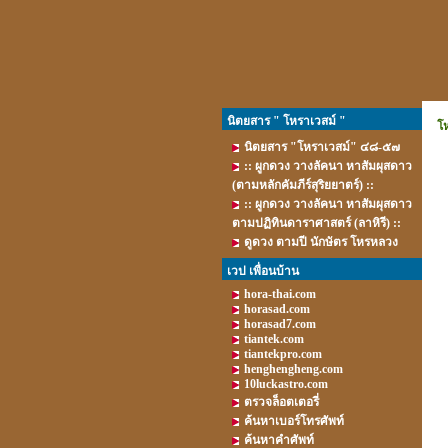
นิตยสาร " โหราเวสม์ "
โ
นิตยสาร "โหราเวสม์" ๔๘-๕๗
:: ผูกดวง วางลัคนา หาสัมผุสดาว
(ตามหลักคัมภีร์สุริยยาตร์) ::
:: ผูกดวง วางลัคนา หาสัมผุสดาว
ตามปฏิทินดาราศาสตร์ (ลาหิรี) ::
ดูดวง ตามปี นักษัตร โหรหลวง
เวป เพื่อนบ้าน
hora-thai.com
horasad.com
horasad7.com
tiantek.com
tiantekpro.com
henghengheng.com
10luckastro.com
ตรวจล็อตเตอรี่
ค้นหาเบอร์โทรศัพท์
ค้นหาคำศัพท์