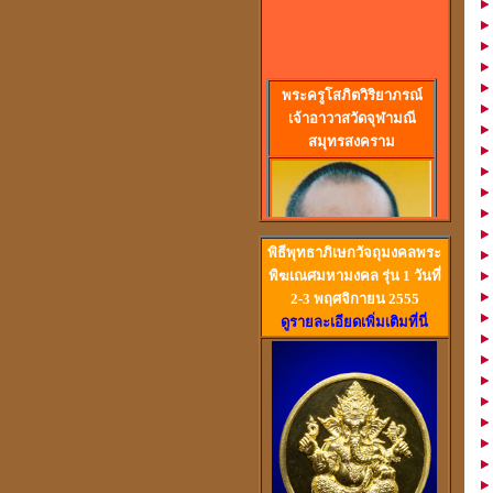
พร
ะครูโสภิตวิริยาภรณ์
เจ้าอาวาสวัดจุฬามณี
สมุทรสงคราม
พิธีพุทธาภิเษกวัจถุมงคลพระ
พิฆเณศมหามงคล รุ่น 1 วันที่
2-3 พฤศจิกายน 2555
ดูรายละเอียดเพิ่มเติมที่นี่
วัดสวนหงส์ สุพรรณบุรี