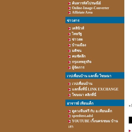
ค้นหารหัสไปรษณีย์
Online-Image-Converter
Affiriate Area
ข่าวสาร
เดลินิวส์
ไทยรัฐ
ข่าวสด
บ้านเมือง
มติชน
คมชัดลึก
กรุงเทพธุรกิจ
ผู้จัดการ
เวปเพื่อนบ้าน แลกลิ้ง โฆษณา
เวปเพื่อนบ้าน
แลกลิ้งที่นี่ LINK EXCHANGE
โฆษณา คลิกที่นี่
อาจารย์ เทียนเต็ก
«
ดูดวงจีนฟรี กับ อ.เทียนเต็ก
speedtest.adsl
น
YOUTUBE เวิ้งนครเขษม บ้าน
เรา