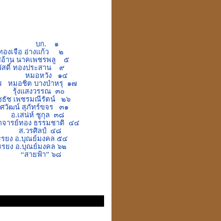
บก. ๑
 อ่างแก้ว ๒
าน นาคเพชรพลู ๕
องประสาน ๙
หมอหวัง ๑๔
ุจร หมอชิต บางบำหรุ ๑๗
งแสงวรรณ ๓๐
พชรมณีรัตน์ ๒๖
น์ สุภัทร์ขจร ๓๑
์ ชูกุล ๓๘
าจารย์ทอง ธรรมชาติ ๔๔
ลป์ ๔๘
บุณย์มงคล ๕๔
.บุณย์มงคล ๖๒
ชค
“
สายฟ้า
”
๖๘