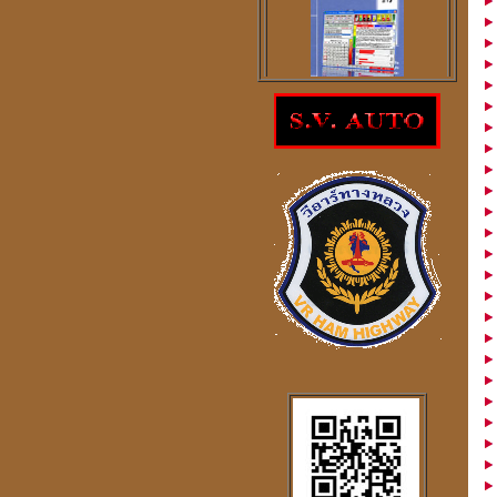
โปรแกรม
ตรวจสอบโชคลาภความ
ร่ำรวย
ราคา 300
บาท
โปรแกรมดูดวงจีน
2
ภาษา
windows mobile
โปรแกรมดวงจีน