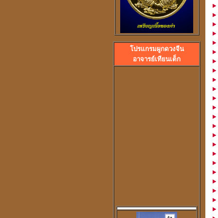
โปรแกรมผูกดวงจีน
ลวงพ่อปลื้ม วัดสวนหงส
อาจารย์เทียนเต็ก
พระอาจารย์ปุ้ม วัดศาลาแดง