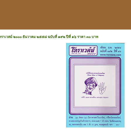
หราเวสม์ ๒๐๐๐ ธันวาคม ๒๕๕๘ ฉบับที่ ๑๙๒ ปีที่ ๑๖ ราคา ๓๐ บาท