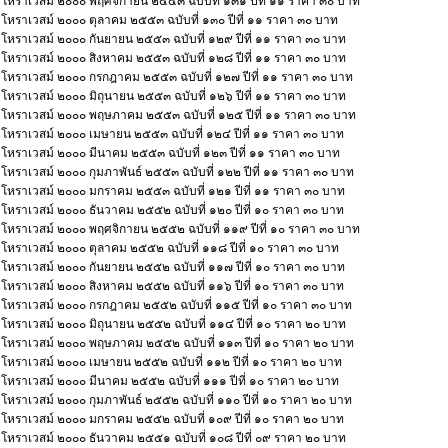
โหราเวสม์ ๒๐๐๐ พฤศจิกายน ๒๕๕๓ ฉบับที่ ๑๓๑ ปีที่ ๑๑ ราคา ๓๐ บาท
โหราเวสม์ ๒๐๐๐ ตุลาคม ๒๕๕๓ ฉบับที่ ๑๓๐ ปีที่ ๑๑ ราคา ๓๐ บาท
โหราเวสม์ ๒๐๐๐ กันยายน ๒๕๕๓ ฉบับที่ ๑๒๙ ปีที่ ๑๑ ราคา ๓๐ บาท
โหราเวสม์ ๒๐๐๐ สิงหาคม ๒๕๕๓ ฉบับที่ ๑๒๘ ปีที่ ๑๑ ราคา ๓๐ บาท
โหราเวสม์ ๒๐๐๐ กรกฎาคม ๒๕๕๓ ฉบับที่ ๑๒๗ ปีที่ ๑๑ ราคา ๓๐ บาท
โหราเวสม์ ๒๐๐๐ มิถุนายน ๒๕๕๓ ฉบับที่ ๑๒๖ ปีที่ ๑๑ ราคา ๓๐ บาท
โหราเวสม์ ๒๐๐๐ พฤษภาคม ๒๕๕๓ ฉบับที่ ๑๒๕ ปีที่ ๑๑ ราคา ๓๐ บาท
โหราเวสม์ ๒๐๐๐ เมษายน ๒๕๕๓ ฉบับที่ ๑๒๔ ปีที่ ๑๑ ราคา ๓๐ บาท
โหราเวสม์ ๒๐๐๐ มีนาคม ๒๕๕๓ ฉบับที่ ๑๒๓ ปีที่ ๑๑ ราคา ๓๐ บาท
โหราเวสม์ ๒๐๐๐ กุมภาพันธ์ ๒๕๕๓ ฉบับที่ ๑๒๒ ปีที่ ๑๑ ราคา ๓๐ บาท
โหราเวสม์ ๒๐๐๐ มกราคม ๒๕๕๓ ฉบับที่ ๑๒๑ ปีที่ ๑๑ ราคา ๓๐ บาท
โหราเวสม์ ๒๐๐๐ ธันวาคม ๒๕๕๒ ฉบับที่ ๑๒๐ ปีที่ ๑๐ ราคา ๓๐ บาท
โหราเวสม์ ๒๐๐๐ พฤศจิกายน ๒๕๕๒ ฉบับที่ ๑๑๙ ปีที่ ๑๐ ราคา ๓๐ บาท
โหราเวสม์ ๒๐๐๐ ตุลาคม ๒๕๕๒ ฉบับที่ ๑๑๘ ปีที่ ๑๐ ราคา ๓๐ บาท
โหราเวสม์ ๒๐๐๐ กันยายน ๒๕๕๒ ฉบับที่ ๑๑๗ ปีที่ ๑๐ ราคา ๓๐ บาท
โหราเวสม์ ๒๐๐๐ สิงหาคม ๒๕๕๒ ฉบับที่ ๑๑๖ ปีที่ ๑๐ ราคา ๓๐ บาท
โหราเวสม์ ๒๐๐๐ กรกฎาคม ๒๕๕๒ ฉบับที่ ๑๑๕ ปีที่ ๑๐ ราคา ๓๐ บาท
โหราเวสม์ ๒๐๐๐ มิถุนายน ๒๕๕๒ ฉบับที่ ๑๑๔ ปีที่ ๑๐ ราคา ๒๐ บาท
โหราเวสม์ ๒๐๐๐ พฤษภาคม ๒๕๕๒ ฉบับที่ ๑๑๓ ปีที่ ๑๐ ราคา ๒๐ บาท
โหราเวสม์ ๒๐๐๐ เมษายน ๒๕๕๒ ฉบับที่ ๑๑๒ ปีที่ ๑๐ ราคา ๒๐ บาท
โหราเวสม์ ๒๐๐๐ มีนาคม ๒๕๕๒ ฉบับที่ ๑๑๑ ปีที่ ๑๐ ราคา ๒๐ บาท
โหราเวสม์ ๒๐๐๐ กุมภาพันธ์ ๒๕๕๒ ฉบับที่ ๑๑๐ ปีที่ ๑๐ ราคา ๒๐ บาท
โหราเวสม์ ๒๐๐๐ มกราคม ๒๕๕๒ ฉบับที่ ๑๐๙ ปีที่ ๑๐ ราคา ๒๐ บาท
โหราเวสม์ ๒๐๐๐ ธันวาคม ๒๕๕๑ ฉบับที่ ๑๐๘ ปีที่ ๐๙ ราคา ๒๐ บาท