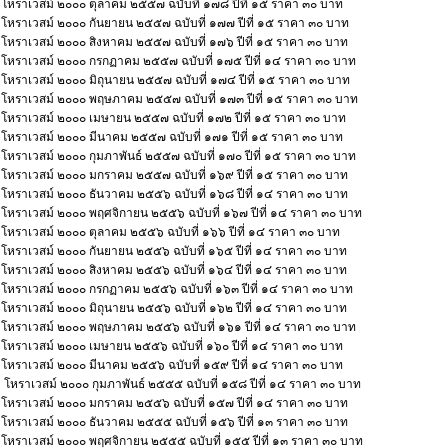
โหราเวสม์ ๒๐๐๐ ตุลาคม ๒๕๕๗ ฉบับที่ ๑๗๘ ปีที่ ๑๕ ราคา ๓๐ บาท
โหราเวสม์ ๒๐๐๐ กันยายน ๒๕๕๗ ฉบับที่ ๑๗๗ ปีที่ ๑๕ ราคา ๓๐ บาท
โหราเวสม์ ๒๐๐๐ สิงหาคม ๒๕๕๗ ฉบับที่ ๑๗๖ ปีที่ ๑๕ ราคา ๓๐ บาท
โหราเวสม์ ๒๐๐๐ กรกฏาคม ๒๕๕๗ ฉบับที่ ๑๗๕ ปีที่ ๑๔ ราคา ๓๐ บาท
โหราเวสม์ ๒๐๐๐ มิถุนายน ๒๕๕๗ ฉบับที่ ๑๗๔ ปีที่ ๑๕ ราคา ๓๐ บาท
โหราเวสม์ ๒๐๐๐ พฤษภาคม ๒๕๕๗ ฉบับที่ ๑๗๓ ปีที่ ๑๕ ราคา ๓๐ บาท
โหราเวสม์ ๒๐๐๐ เมษายน ๒๕๕๗ ฉบับที่ ๑๗๒ ปีที่ ๑๕ ราคา ๓๐ บาท
โหราเวสม์ ๒๐๐๐ มีนาคม ๒๕๕๗ ฉบับที่ ๑๗๑ ปีที่ ๑๕ ราคา ๓๐ บาท
โหราเวสม์ ๒๐๐๐ กุมภาพันธ์ ๒๕๕๗ ฉบับที่ ๑๗๐ ปีที่ ๑๕ ราคา ๓๐ บาท
โหราเวสม์ ๒๐๐๐ มกราคม ๒๕๕๗ ฉบับที่ ๑๖๙ ปีที่ ๑๕ ราคา ๓๐ บาท
โหราเวสม์ ๒๐๐๐ ธันวาคม ๒๕๕๖ ฉบับที่ ๑๖๘ ปีที่ ๑๔ ราคา ๓๐ บาท
โหราเวสม์ ๒๐๐๐ พฤศจิกายน ๒๕๕๖ ฉบับที่ ๑๖๗ ปีที่ ๑๔ ราคา ๓๐ บาท
โหราเวสม์ ๒๐๐๐ ตุลาคม ๒๕๕๖ ฉบับที่ ๑๖๖ ปีที่ ๑๔ ราคา ๓๐ บาท
โหราเวสม์ ๒๐๐๐ กันยายน ๒๕๕๖ ฉบับที่ ๑๖๕ ปีที่ ๑๔ ราคา ๓๐ บาท
โหราเวสม์ ๒๐๐๐ สิงหาคม ๒๕๕๖ ฉบับที่ ๑๖๔ ปีที่ ๑๔ ราคา ๓๐ บาท
โหราเวสม์ ๒๐๐๐ กรกฏาคม ๒๕๕๖ ฉบับที่ ๑๖๓ ปีที่ ๑๔ ราคา ๓๐ บาท
โหราเวสม์ ๒๐๐๐ มิถุนายน ๒๕๕๖ ฉบับที่ ๑๖๒ ปีที่ ๑๔ ราคา ๓๐ บาท
โหราเวสม์ ๒๐๐๐ พฤษภาคม ๒๕๕๖ ฉบับที่ ๑๖๑ ปีที่ ๑๔ ราคา ๓๐ บาท
โหราเวสม์ ๒๐๐๐ เมษายน ๒๕๕๖ ฉบับที่ ๑๖๐ ปีที่ ๑๔ ราคา ๓๐ บาท
โหราเวสม์ ๒๐๐๐ มีนาคม ๒๕๕๖ ฉบับที่ ๑๕๙ ปีที่ ๑๔ ราคา ๓๐ บาท
โหราเวสม์ ๒๐๐๐ กุมภาพันธ์ ๒๕๕๕ ฉบับที่ ๑๕๘ ปีที่ ๑๔ ราคา ๓๐ บาท
โหราเวสม์ ๒๐๐๐ มกราคม ๒๕๕๖ ฉบับที่ ๑๕๗ ปีที่ ๑๔ ราคา ๓๐ บาท
โหราเวสม์ ๒๐๐๐ ธันวาคม ๒๕๕๕ ฉบับที่ ๑๕๖ ปีที่ ๑๓ ราคา ๓๐ บาท
โหราเวสม์ ๒๐๐๐ พฤศจิกายน ๒๕๕๕ ฉบับที่ ๑๕๕ ปีที่ ๑๓ ราคา ๓๐ บาท