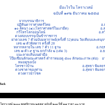
มีอะไรใน โหราเวสม์
ฉบับที่ ๑๙๒
ธันวาคม
๒๕๕๘
จากบรรณาธิการ 
ปฏิทินดาราศาสตร์ไทย อ.ทองเจือ
๑๐ ลัคนา (๑) (โหราศาสตร์ในเงามืด) อ.สอ้
กวีโหรโลกออนไลน์ อ.สวัสดิ์ ท
ดวงสอบบรรจุเป็นข้าราชการ 
ผ่าดวงเลข 7 ตัวฉบับมหากาพย์(ครั้งที่ 52)ตอน วัยเทียบและตน
เลข ๗ ตัวพิสดาร ครั้งที่ 28 รุ้
หลากหลายใน เลข 7 ตัว 11 ฐาน อ.กฤชธัช เ
เลข ๗ ตัว ๙ ฐาน ยกกำลัง ๒ (เล่ม 3) อ.ยศวัฒ
แนะลายเส้นบนฝ่ามือ อ.เสน่ห
โป๊ยเซียนลักษณะศาสตร์ ตำราหมอดู ๕๐๐ ลักษณะภาพ (ต่อ) อ
หมอดูขงเบ้ง ส.วรศิ
โหรชาวบ้าน อ.สุทธา พิมลยรรยง อ.
ดวงชาตาของท่าน อ.สุทธา พิมลยรรยง อ
ดวงดาวนำโ
 Back
ิตยสาร โหราเวสม์ ประจำเดือนต่างๆ
โหราเวสม์ ๒๐๐๐ พฤศจิกายน ๒๕๕๙ ฉบับที่ ๒๐๓ ปีที่ ๑๗ ราคา ๓๐ บาท