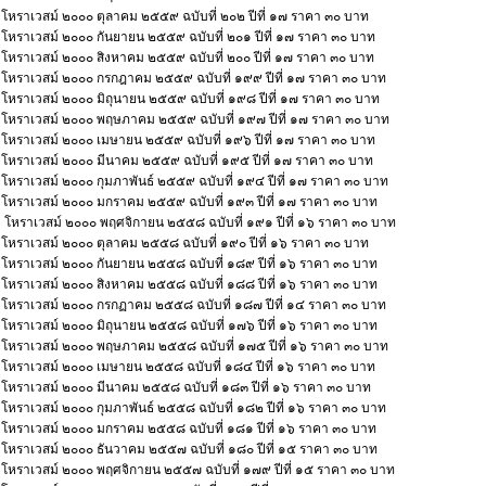
โหราเวสม์ ๒๐๐๐ ตุลาคม ๒๕๕๙ ฉบับที่ ๒๐๒ ปีที่ ๑๗ ราคา ๓๐ บาท
โหราเวสม์ ๒๐๐๐ กันยายน ๒๕๕๙ ฉบับที่ ๒๐๑ ปีที่ ๑๗ ราคา ๓๐ บาท
โหราเวสม์ ๒๐๐๐ สิงหาคม ๒๕๕๙ ฉบับที่ ๒๐๐ ปีที่ ๑๗ ราคา ๓๐ บาท
โหราเวสม์ ๒๐๐๐ กรกฎาคม ๒๕๕๙ ฉบับที่ ๑๙๙ ปีที่ ๑๗ ราคา ๓๐ บาท
โหราเวสม์ ๒๐๐๐ มิถุนายน ๒๕๕๙ ฉบับที่ ๑๙๘ ปีที่ ๑๗ ราคา ๓๐ บาท
โหราเวสม์ ๒๐๐๐ พฤษภาคม ๒๕๕๙ ฉบับที่ ๑๙๗ ปีที่ ๑๗ ราคา ๓๐ บาท
โหราเวสม์ ๒๐๐๐ เมษายน ๒๕๕๙ ฉบับที่ ๑๙๖ ปีที่ ๑๗ ราคา ๓๐ บาท
โหราเวสม์ ๒๐๐๐ มีนาคม ๒๕๕๙ ฉบับที่ ๑๙๕ ปีที่ ๑๗ ราคา ๓๐ บาท
โหราเวสม์ ๒๐๐๐ กุมภาพันธ์ ๒๕๕๙ ฉบับที่ ๑๙๔ ปีที่ ๑๗ ราคา ๓๐ บาท
โหราเวสม์ ๒๐๐๐ มกราคม ๒๕๕๙ ฉบับที่ ๑๙๓ ปีที่ ๑๗ ราคา ๓๐ บาท
โหราเวสม์ ๒๐๐๐ พฤศจิกายน ๒๕๕๘ ฉบับที่ ๑๙๑ ปีที่ ๑๖ ราคา ๓๐ บาท
โหราเวสม์ ๒๐๐๐ ตุลาคม ๒๕๕๘ ฉบับที่ ๑๙๐ ปีที่ ๑๖ ราคา ๓๐ บาท
โหราเวสม์ ๒๐๐๐ กันยายน ๒๕๕๘ ฉบับที่ ๑๘๙ ปีที่ ๑๖ ราคา ๓๐ บาท
โหราเวสม์ ๒๐๐๐ สิงหาคม ๒๕๕๘ ฉบับที่ ๑๘๘ ปีที่ ๑๖ ราคา ๓๐ บาท
โหราเวสม์ ๒๐๐๐ กรกฏาคม ๒๕๕๘ ฉบับที่ ๑๘๗ ปีที่ ๑๔ ราคา ๓๐ บาท
โหราเวสม์ ๒๐๐๐ มิถุนายน ๒๕๕๘ ฉบับที่ ๑๗๖ ปีที่ ๑๖ ราคา ๓๐ บาท
โหราเวสม์ ๒๐๐๐ พฤษภาคม ๒๕๕๘ ฉบับที่ ๑๗๕ ปีที่ ๑๖ ราคา ๓๐ บาท
โหราเวสม์ ๒๐๐๐ เมษายน ๒๕๕๘ ฉบับที่ ๑๘๔ ปีที่ ๑๖ ราคา ๓๐ บาท
โหราเวสม์ ๒๐๐๐ มีนาคม ๒๕๕๘ ฉบับที่ ๑๘๓ ปีที่ ๑๖ ราคา ๓๐ บาท
โหราเวสม์ ๒๐๐๐ กุมภาพันธ์ ๒๕๕๘ ฉบับที่ ๑๘๒ ปีที่ ๑๖ ราคา ๓๐ บาท
โหราเวสม์ ๒๐๐๐ มกราคม ๒๕๕๘ ฉบับที่ ๑๘๑ ปีที่ ๑๖ ราคา ๓๐ บาท
โหราเวสม์ ๒๐๐๐ ธันวาคม ๒๕๕๗ ฉบับที่ ๑๘๐ ปีที่ ๑๕ ราคา ๓๐ บาท
โหราเวสม์ ๒๐๐๐ พฤศจิกายน ๒๕๕๗ ฉบับที่ ๑๗๙ ปีที่ ๑๕ ราคา ๓๐ บาท