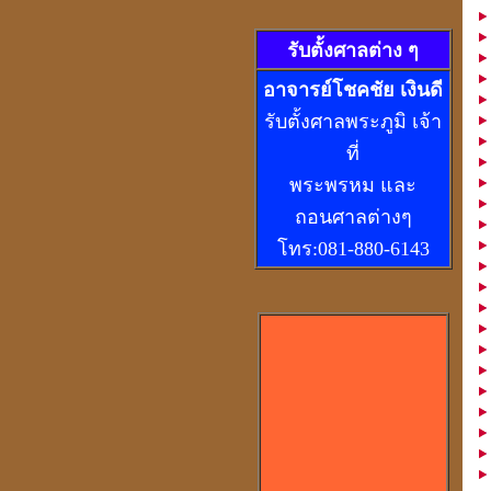
รับตั้งศาลต่าง ๆ
อ
าจารย์โชคชัย เงินดี
รับตั้งศาลพระภูมิ เจ้า
ที่
พระพรหม และ
ถอนศาลต่างๆ
โทร:081-880-6143