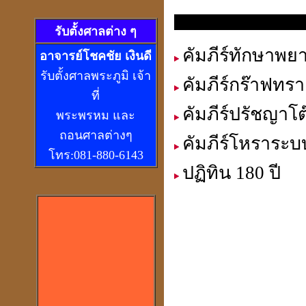
รวมหนังสือ อาจารย์ เชียร เพ็งเพ
รับตั้งศาลต่าง ๆ
คัมภีร์ทักษาพย
อ
าจารย์โชคชัย เงินดี
รับตั้งศาลพระภูมิ เจ้า
คัมภีร์กร๊าฟทรา
ที่
คัมภีร์ปรัชญาโต๊
พระพรหม และ
ถอนศาลต่างๆ
คัมภีร์โหราระ
โทร:081-880-6143
ปฏิทิน 180 ปี