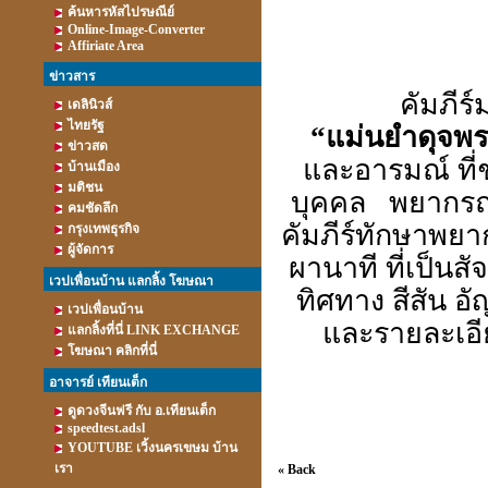
ค้นหารหัสไปรษณีย์
Online-Image-Converter
Affiriate Area
ข่าวสาร
คัมภีร์
เดลินิวส์
ไทยรัฐ
“
แม่นยำดุจพ
ข่าวสด
และอารมณ์ ที่ช
บ้านเมือง
มติชน
บุคคล พยากรณ์เ
คมชัดลึก
คัมภีร์ทักษาพย
กรุงเทพธุรกิจ
ผู้จัดการ
ผานาที ที่เป็นส
เวปเพื่อนบ้าน แลกลิ้ง โฆษณา
ทิศทาง สีสัน อ
เวปเพื่อนบ้าน
และรายละเอีย
แลกลิ้งที่นี่ LINK EXCHANGE
โฆษณา คลิกที่นี่
อาจารย์ เทียนเต็ก
ดูดวงจีนฟรี กับ อ.เทียนเต็ก
speedtest.adsl
YOUTUBE เวิ้งนครเขษม บ้าน
เรา
« Back