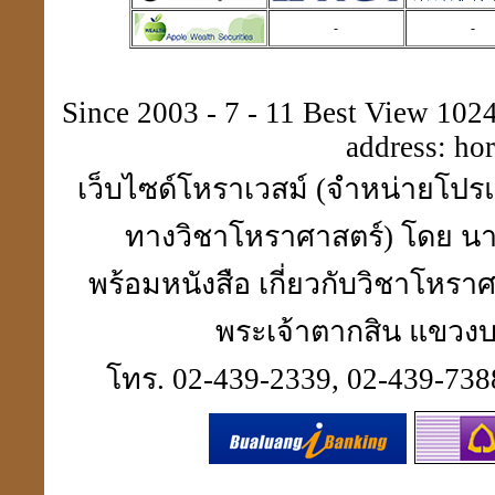
-
-
ประวัติปี่เซียะ
貔貅
Since 2003 - 7 - 11 Best View 1024 
address:
ho
เว็บไซด์โหราเวสม์ (จำหน่ายโปรแ
ตำแหน่งขุมทรัพย์
มหาเศรษฐี
ทางวิชาโหราศาสตร์) โดย นา
พร้อมหนังสือ เกี่ยวกับวิชาโห
พระเจ้าตากสิน แขวงบา
ฮวงจุ้ย คู่สมพงศ์
ชง - ฮะ
โทร. 02-439-2339, 02-439-7388
ฮวงจุ้ยคนตาย