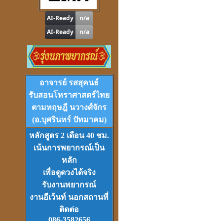
ดูดวง
,
หาฤกษ์ด้วยตนเอง
โปรแกรม
Tian-Tek Pro
Version 1
อาจารย์ รสสุคนธ์
ราคา 1,000
บาท
รับสอนโหราศาสตร์ไทย
ตามทฤษฎี นวางศ์จักร
(อ.บุศรินทร์ ปัทมาคม)
หลักสูตร 2 เดือน 40 ชม.
เน้นการพยากรณ์เป็น
VCD
และ
DVD
เรียนดวงจีน
หลัก
ชุดที่
1-2-3
เพื่อดูดวงได้จริง
รับงานพยากรณ์
งานอีเว้นท์ นอกสถานที่
ติดต่อ
086-3582656