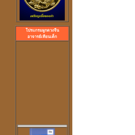
โปรแกรมผูกดวงจีน
ลวงพ่อปลื้ม วัดสวนหงส
อาจารย์เทียนเต็ก
พระอาจารย์ปุ้ม วัดศาลาแดง