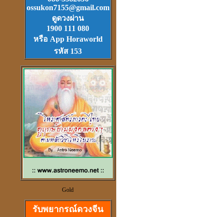
ossukon7155@gmail.com
Download
ฟรี.
ดูดวงผ่าน
ตลับเมตรไฮเทค (ดีที่สุดใน
1900 111 080
โลก)วัดได้ยาวไกลที่สุด
หรือ App Horaworld
รหัส 153
วัตุถุมงคล
เสริมดวง แก้ชง
สะเดาะเคาะห์ ต่อชะตา
ดวงจีนและฮวงจุ้ย
Gold
ที่เป็นวิทยาศาสตร์
รับพยากรณ์ดวงจีน