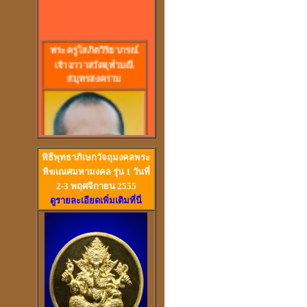
พร
ะครูโสภิตวิริยาภรณ์
เจ้าอาวาสวัดจุฬามณี
สมุทรสงคราม
พิธีพุทธาภิเษกวัจถุมงคลพระ
พิฆเณศมหามงคล รุ่น 1 วันที่
2-3 พฤศจิกายน 2555
ดูรายละเอียดเพิ่มเติมที่นี่
วัดสวนหงส์ สุพรรณบุรี