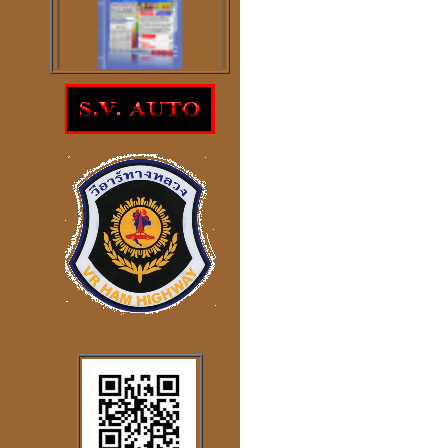
โปรแกรม
ตรวจสอบโชคลาภความ
ร่ำรวย
ราคา 300
บาท
โปรแกรมดูดวงจีน
2
ภาษา
windows mobile
โปรแกรมดวงจีน
"
รู้หนึ่ง-รู้หมด"