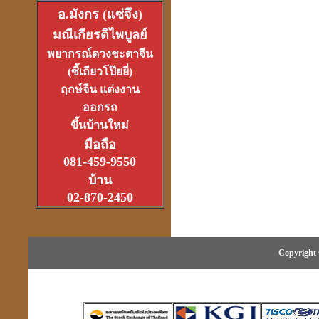
อ.มังกร (แซ่จึง)
มณีเกียรติไพบูลย์
อาจารย์อ๊อดวัดสายไหม
พยากรณ์ดวงชะตาจีน
เจ้าตำรับตระกรุดลูกปืน
(ซี้เถียวโป๊ยยี่)
(1ส.ค.2550)
ฤกษ์จีน แต่งงาน
ออกรถ
ขึ้นบ้านใหม่
มือถือ
081-459-9550
หลวงหนุ่ย
บ้าน
ที่สุดแห่งเจ้าพิธีเทวาภิเษก
02-870-2450
จตุคามราเทพ
27 มิ.ย.2550
Copyright 
ที่เขาว่ารวยเพราะปี่เซียะ
หรือเป็นที่ฮวงจุ้ยกันแน่