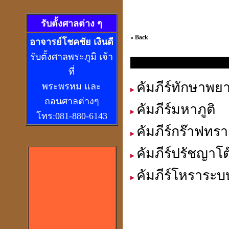
รับตั้งศาลต่าง ๆ
« Back
อ
าจารย์โชคชัย เงินดี
รับตั้งศาลพระภูมิ เจ้า
รวมหนังสือ อาจารย์ เชียร เพ็งเพ
ที่
คัมภีร์ทักษาพย
พระพรหม และ
ถอนศาลต่างๆ
คัมภีร์มหาภูติ
โทร:081-880-6143
คัมภีร์กร๊าฟทรา
คัมภีร์ปรัชญาโต๊
คัมภีร์โหราระ