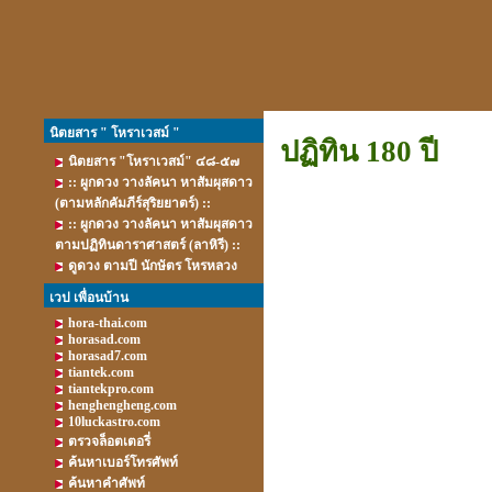
นิตยสาร " โหราเวสม์ "
ปฏิทิน 180 ปี
นิตยสาร "โหราเวสม์" ๔๘-๕๗
:: ผูกดวง วางลัคนา หาสัมผุสดาว
(ตามหลักคัมภีร์สุริยยาตร์) ::
:: ผูกดวง วางลัคนา หาสัมผุสดาว
ตามปฏิทินดาราศาสตร์ (ลาหิรี) ::
ดูดวง ตามปี นักษัตร โหรหลวง
เวป เพื่อนบ้าน
hora-thai.com
horasad.com
horasad7.com
tiantek.com
tiantekpro.com
henghengheng.com
10luckastro.com
ตรวจล็อตเตอรี่
ค้นหาเบอร์โทรศัพท์
ค้นหาคำศัพท์