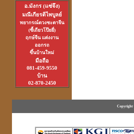
อ.มังกร (แซ่จึง)
มณีเกียรติไพบูลย์
อาจารย์อ๊อดวัดสายไหม
พยากรณ์ดวงชะตาจีน
เจ้าตำรับตระกรุดลูกปืน
(1ส.ค.2550)
(ซี้เถียวโป๊ยยี่)
ฤกษ์จีน แต่งงาน
ออกรถ
ขึ้นบ้านใหม่
มือถือ
หลวงหนุ่ย
081-459-9550
ที่สุดแห่งเจ้าพิธีเทวาภิเษก
บ้าน
จตุคามราเทพ
27 มิ.ย.2550
02-870-2450
Copyright 
ที่เขาว่ารวยเพราะปี่เซียะ
หรือเป็นที่ฮวงจุ้ยกันแน่