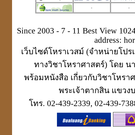
-
-
ประวัติปี่เซียะ
貔貅
Since 2003 - 7 - 11 Best View 1024 
address:
ho
เว็บไซด์โหราเวสม์ (จำหน่ายโปรแ
ตำแหน่งขุมทรัพย์
มหาเศรษฐี
ทางวิชาโหราศาสตร์) โดย นา
พร้อมหนังสือ เกี่ยวกับวิชาโห
พระเจ้าตากสิน แขวงบา
ฮวงจุ้ย คู่สมพงศ์
ชง - ฮะ
โทร. 02-439-2339, 02-439-7388
ฮวงจุ้ยคนตาย