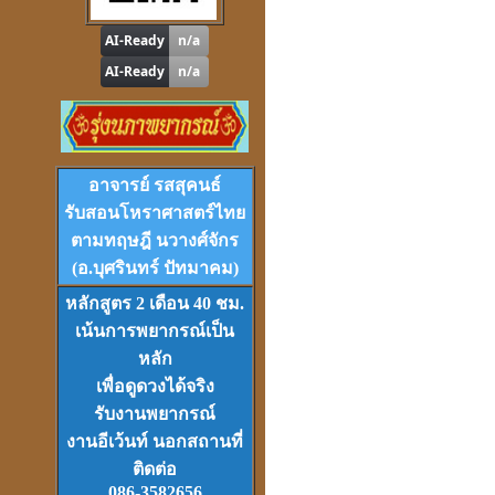
ดูดวง
,
หาฤกษ์ด้วยตนเอง
โปรแกรม
Tian-Tek Pro
Version 1
ราคา 1,000
บาท
อาจารย์ รสสุคนธ์
รับสอนโหราศาสตร์ไทย
ตามทฤษฎี นวางศ์จักร
(อ.บุศรินทร์ ปัทมาคม)
หลักสูตร 2 เดือน 40 ชม.
เน้นการพยากรณ์เป็น
VCD
และ
DVD
เรียนดวงจีน
หลัก
ชุดที่
1-2-3
เพื่อดูดวงได้จริง
รับงานพยากรณ์
งานอีเว้นท์ นอกสถานที่
ติดต่อ
086-3582656