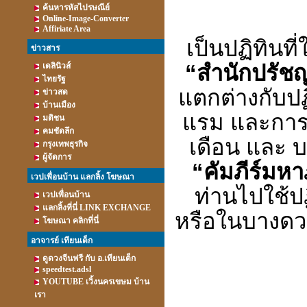
ค้นหารหัสไปรษณีย์
Online-Image-Converter
Affiriate Area
เป็นปฏิทินที
ข่าวสาร
“
สำนักปรัชญา
เดลินิวส์
ไทยรัฐ
แตกต่างกับปฏิ
ข่าวสด
บ้านเมือง
แรม และการ
มติชน
คมชัดลึก
เดือน และ บา
กรุงเทพธุรกิจ
ผู้จัดการ
“
คัมภีร์มหาภ
เวปเพื่อนบ้าน แลกลิ้ง โฆษณา
ท่านไปใช้ปฏ
เวปเพื่อนบ้าน
แลกลิ้งที่นี่ LINK EXCHANGE
หรือในบางดวง
โฆษณา คลิกที่นี่
อาจารย์ เทียนเต็ก
ดูดวงจีนฟรี กับ อ.เทียนเต็ก
speedtest.adsl
YOUTUBE เวิ้งนครเขษม บ้าน
เรา