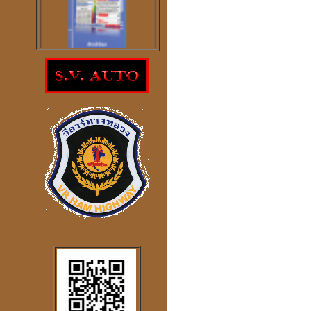
โปรแกรม
ตรวจสอบโชคลาภความ
ร่ำรวย
ราคา 300
บาท
โปรแกรมดูดวงจีน
2
ภาษา
windows mobile
โปรแกรมดวงจีน
"
รู้หนึ่ง-รู้หมด"