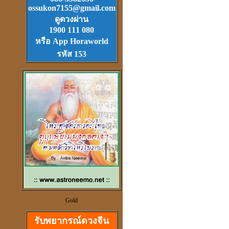
Download
ฟรี.
ossukon7155@gmail.com
ตลับเมตรไฮเทค (ดีที่สุดใน
ดูดวงผ่าน
โลก)วัดได้ยาวไกลที่สุด
1900 111 080
หรือ App Horaworld
รหัส 153
วัตุถุมงคล
เสริมดวง แก้ชง
สะเดาะเคาะห์ ต่อชะตา
ดวงจีนและฮวงจุ้ย
ที่เป็นวิทยาศาสตร์
Gold
รับพยากรณ์ดวงจีน