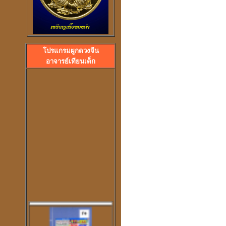
ลวงพ่อปลื้ม วัดสวนหงส
โปรแกรมผูกดวงจีน
พระอาจารย์ปุ้ม วัดศาลาแดง
อาจารย์เทียนเต็ก