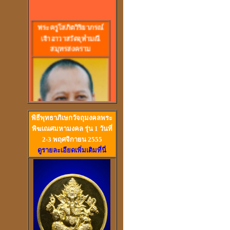
พร
ะครูโสภิตวิริยาภรณ์
เจ้าอาวาสวัดจุฬามณี
สมุทรสงคราม
พิธีพุทธาภิเษกวัจถุมงคลพระ
พิฆเณศมหามงคล รุ่น 1 วันที่
2-3 พฤศจิกายน 2555
ดูรายละเอียดเพิ่มเติมที่นี่
วัดสวนหงส์ สุพรรณบุรี