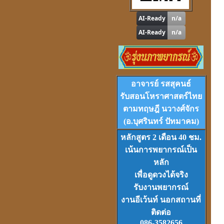
Version 1
ราคา 1,000
บาท
VCD
และ
DVD
เรียนดวงจีน
อาจารย์ รสสุคนธ์
ชุดที่
1-2-3
รับสอนโหราศาสตร์ไทย
ตามทฤษฎี นวางศ์จักร
(อ.บุศรินทร์ ปัทมาคม)
หลักสูตร 2 เดือน 40 ชม.
เน้นการพยากรณ์เป็น
Download
ฟรี.
หลัก
ตลับเมตรไฮเทค (ดีที่สุดใน
เพื่อดูดวงได้จริง
โลก)วัดได้ยาวไกลที่สุด
รับงานพยากรณ์
งานอีเว้นท์ นอกสถานที่
ติดต่อ
086-3582656