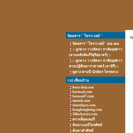
นิตยสาร " โหราเวสม์ "
ป
นิตยสาร "โหราเวสม์" ๔๘-๕๗
:: ผูกดวง วางลัคนา หาสัมผุสดาว
(ตามหลักคัมภีร์สุริยยาตร์) ::
:: ผูกดวง วางลัคนา หาสัมผุสดาว
ตามปฏิทินดาราศาสตร์ (ลาหิรี) ::
ดูดวง ตามปี นักษัตร โหรหลวง
เวป เพื่อนบ้าน
hora-thai.com
horasad.com
horasad7.com
tiantek.com
tiantekpro.com
henghengheng.com
10luckastro.com
ตรวจล็อตเตอรี่
ค้นหาเบอร์โทรศัพท์
ค้นหาคำศัพท์