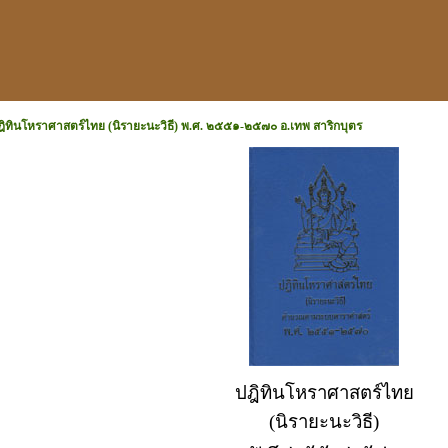
ฎิทินโหราศาสตร์ไทย (นิรายะนะวิธี) พ.ศ. ๒๕๕๑-๒๕๗๐ อ.เทพ สาริกบุตร
ปฎิทินโหราศาสตร์ไทย
(นิรายะนะวิธี)