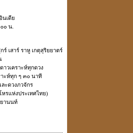
ินเดีย
๐๐ น.
กร์ เสาร์
ราหู เกตุสุริยยาตร์
น
งดาวเคราะห์ทุกดวง
ะห์ทุก ๆ ๓๐ นาที
 และดวงภวจักร
คมโหรแห่งประเทศไทย)
วทยานนท์