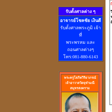
ก
รับตั้งศาลต่าง ๆ
ว
ร
อ
าจารย์โชคชัย เงินดี
รับตั้งศาลพระภูมิ เจ้า
ที่
พระพรหม และ
ถอนศาลต่างๆ
โทร:081-880-6143
พร
ะครูโสภิตวิริยาภรณ์
เจ้าอาวาสวัดจุฬามณี
สมุทรสงคราม