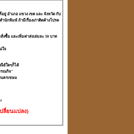
ี่อยู่ อำเภอ แขวง เขต และ จังหวัด กับ
นักพิมพ์ ถ้ามีเรื่องเก่าติดค้างโปรด
ซื้อ และเพิ่มค่าส่งเล่มละ 3
0
บาท
น่ใจ
ณีย์ใดๆก็ได้
รรณกิจ
"
้งนคร
เขษม
น
ปลี่ยนแปลง)