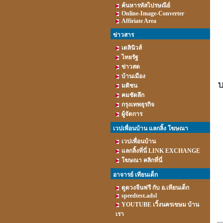
ค้นหารหัสไปรษณีย์
Online-Image-Converter
Affiriate Area
ข่าวสาร
เดลินิวส์
ไทยรัฐ
ข่าวสด
บ้านเมือง
บ
มติชน
คมชัดลึก
กรุงเทพธุรกิจ
ผู้จัดการ
เวปเพื่อนบ้าน แลกลิ้ง โฆษณา
เวปเพื่อนบ้าน
แลกลิ้งที่นี่ LINK EXCHANGE
โฆษณา คลิกที่นี่
อาจารย์ เทียนเต็ก
ดูดวงจีนฟรี กับ อ.เทียนเต็ก
speedtest.adsl
YOUTUBE เวิ้งนครเขษม บ้าน
เรา