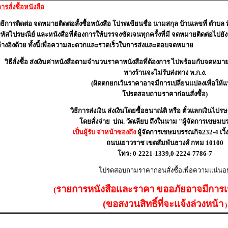
ารสั่งซื้อหนังสือ
ิธีการติดต่อ
จดหมายติดต่อสั้งซื้อหนังสือ โปรดเขียนชื่อ นามสกุล บ้านเลขที่ ตำบล ท
หัสไปรษณีย์ และหนังสือที่ต้องการให้บรรจงชัดเจนทุกครั้งที่มี จดหมายติดต่อไปยังสำ
อ้างอิงด้วย ทั้งนี้เพื่อความสะดวกและรวดเร็วในการส่งและตอบจดหมาย
วิธีสั่งซื้อ
ส่งเงินค่าหนังสือ
ตามจำนวนราคาหนังสือที่ต้องการ ไปพร้อมกับจดหมายสั่ง
ทางร้านจะไม่รับส่งทาง พ
.
ก
.
ง
.
(
ผิดตกยกเว้นราคาอาจมีการเปลี่ยนแปลงเพื่อให้แ
โปรดสอบถามราคาก่อนสั่งซื้อ
)
วิธีการส่งเงิน
ส่งเงินโดยซื้อธนาณํติ หรือ ตั๋วแลกเงินไปรษ
โดยสั่งจ่าย
ปณ
.
วัดเลียบ ถึงในนาม
"
ผู้จัดการเขษมบ
เป็นผู้รับ จ่าหน้าซองถึง
ผู้จัดการเขษมบรรณกิจ
232-4
เวิ
ถนนเยาวราช เขตสัมพันธวงศ์ กทม
10100
โทร
: 0-2221-1339,0-2224-7786-7
โปรดสอบถามราคาก่อนสั่งซื้อเพื่อความแน่นอ
รายการหนังสือและราคา
ขออภัยอาจมีการเ
(
(ขอสงวนสิทธิ์ที่จะแจ้งล่วงหน้า
)