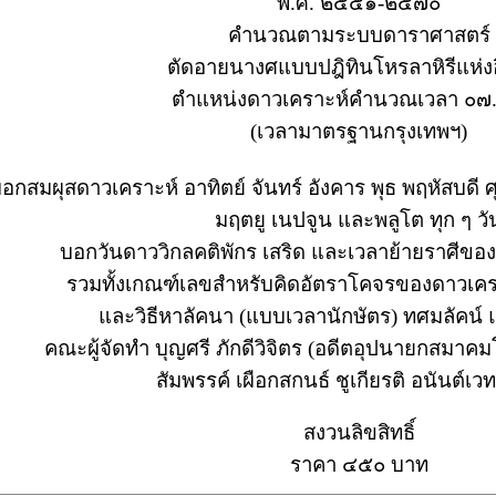
พ.ศ. ๒๕๕๑-๒๕๗๐
คำนวณตามระบบดาราศาสตร์
ตัดอายนางศแบบปฎิทินโหรลาหิรีแห่งอ
ตำแหน่งดาวเคราะห์คำนวณเวลา ๐๗.
(เวลามาตรฐานกรุงเทพฯ)
อกสมผุสดาวเคราะห์ อาทิตย์ จันทร์ อังคาร พุธ พฤหัสบดี ศุ
มฤตยู เนปจูน และพลูโต ทุก ๆ วั
บอกวันดาววิกลคติพักร เสริด และเวลาย้ายราศีขอ
รวมทั้งเกณฑ์เลขสำหรับคิดอัตราโคจรของดาวเครา
และวิธีหาลัคนา (แบบเวลานักษัตร) ทศมลัคน์
คณะผู้จัดทำ บุญศรี ภักดีวิจิตร (อดีตอุปนายกสมา
สัมพรรค์ เผือกสกนธ์ ชูเกียรติ อนันต์เ
สงวนลิขสิทธิ์
ราคา ๔๕๐ บาท