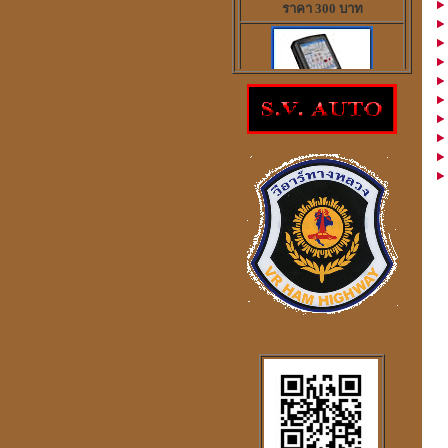
โปรแกรมดูดวงจีน
2
ภาษา
windows mobile
โปรแกรมดวงจีน
"
รู้หนึ่ง-รู้หมด"
ดูดวง
,
หาฤกษ์ด้วยตนเอง
โปรแกรม
Tian-Tek Pro