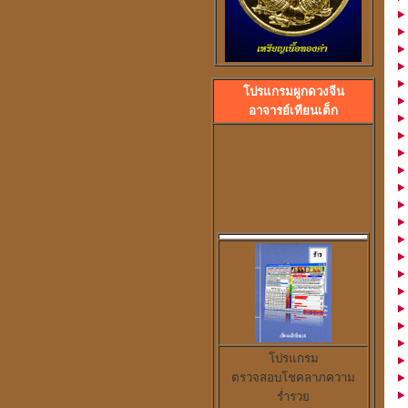
โปรแกรมผูกดวงจีน
อาจารย์เทียนเต็ก
โปรแกรม
ตรวจสอบโชคลาภความ
ร่ำรวย
ราคา 300
บาท