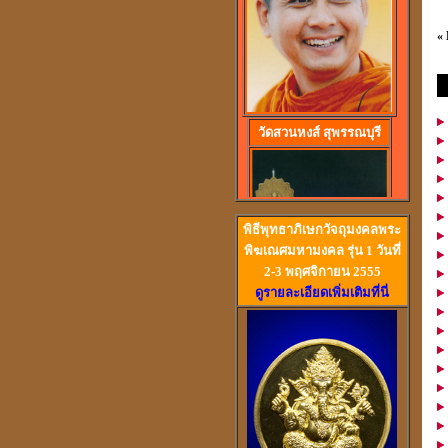
«
ป
วัดสวนหงส์ สุพรรณบุรี
พิธีพุทธาภิเษกวัจถุมงคลพระ
พิฆเณศมหามงคล รุ่น 1 วันที่
2-3 พฤศจิกายน 2555
ดูรายละเอียดเพิ่มเติมที่นี่
ลวงพ่อปลื้ม วัดสวนหงส
พระอาจารย์ปุ้ม วัดศาลาแดง